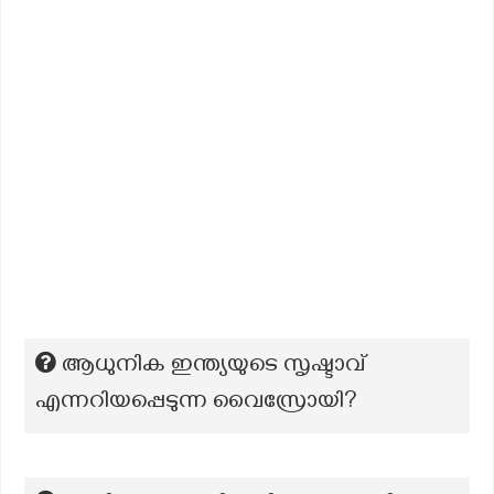
ആധുനിക ഇന്ത്യയുടെ സൃഷ്ടാവ്
എന്നറിയപ്പെടുന്ന വൈസ്രോയി?