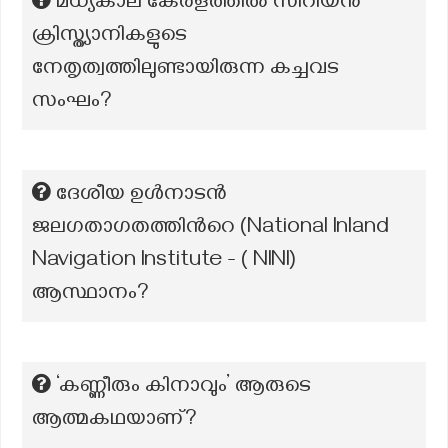
മധ്യകാല കേരളത്തിൽ സിറിയൻ
ക്രിസ്ത്യാനികളുടെ
നേതൃത്വത്തിലുണ്ടായിരുന്ന കച്ചവട
സംഘം?
ദേശീയ ഉൾനാടൻ
ജലഗതാഗതത്തിന്‍റെ (National Inland
Navigation Institute - ( NINI)
ആസ്ഥാനം?
‘കണ്ണീരും കിനാവും’ ആരുടെ
ആത്മകഥയാണ്?