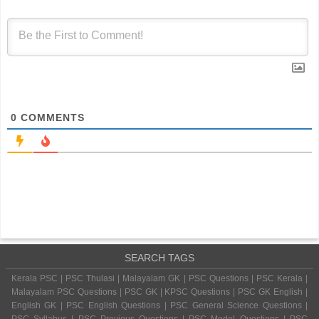
0
COMMENTS
SEARCH TAGS
Kerala PSC | PSC Thulasi | Malayalam GK | PSC Questions | PSC Kerala |
Malayalam PSC Questions | PSC GK | KPSC Questions | PSC GK English |
English GK | PSC English Questions | PSC General Science Questions |
PSC Syllabus | PSC Previous Questions | PSC Model Questions | PSC