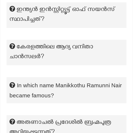
ഇന്ത്യൻ ഇൻസ്റ്റിറ്റ്യൂട്ട് ഓഫ് സയൻസ്
സ്ഥാപിച്ചത്?
കേരളത്തിലെ ആദ്യ വനിതാ
ചാന്‍സലര്‍?
In which name Manikkothu Ramunni Nair
became famous?
അരുണാചൽ പ്രദേശിൽ ബ്രഹ്മപുത്ര
അറിയപ്പടുന്നത്?