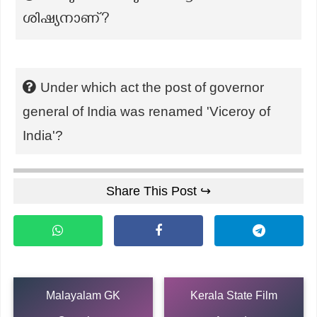
ശിഷ്യനാണ്?
Under which act the post of governor
general of India was renamed 'Viceroy of
India'?
Share This Post ↪
Malayalam GK
Kerala State Film