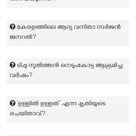
കേരളത്തിലെ ആദ്യ വനിതാ സർജൻ
ജനറൽ?
ടിപ്പു സുൽത്തൻ നെടുംകോട്ട ആക്രമിച്ച
വർഷം?
‘ഉള്ളിൽ ഉള്ളത്’ എന്ന കൃതിയുടെ
രചയിതാവ്?