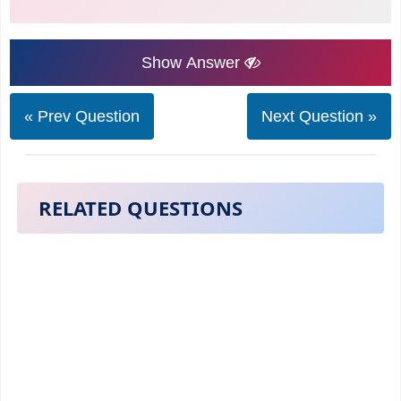
Show Answer
« Prev Question
Next Question »
RELATED QUESTIONS