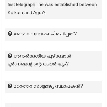
first telegraph line was established between
Kolkata and Agra?
‘അനുകമ്പാദശകം’ രചിച്ചത്?
അന്തർദേശീയ ഫുട്ബോൾ
ടൂർണമെന്റിന്റെ ദൈർഘ്യം?
മറാത്താ സാമ്രാജ്യ സ്ഥാപകൻ?