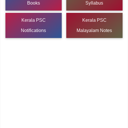
Books
Syllabus
Kerala PSC
Kerala PSC
Notifications
Malayalam Notes