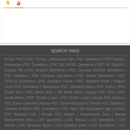
SEARCH TAGS
Kerala PSC | PSC Thulasi | Malayalam GK | PSC Questions | PSC Kerala |
Malayalam PSC Questions | PSC GK | KPSC Questions | PSC GK English |
English GK | PSC English Questions | PSC General Science Questions |
PSC Syllabus | PSC Previous Questions | PSC Model Questions | PSC
Science Questions | PSC Question Paper | PSC Question Bank | Degree
Level PSC Questions | Malayalam PSC Question Bank | PSC Notes | PSC
Exam Tips | PSC Mock Tests | GK Mock Tests | Kerala PSC Tips | PSC
Notifications | PSC Thulasi Login | PSC Profile Login | Kerala PSC Exams |
PSC Exam Calendar | Kerala PSC Upcoming Exams | Kerala PSC Syllabus |
General Science PSC Questions | PSC App | GK Malayalam App | Kerala
PSC Ranked Lists | Kerala PSC Helper | Government Jobs | Kerala
Government Jobs | LDC Questions | LDC Kerala | LGS Questions | LGS
Kerala | LDC Question Bank | LGS Question Bank | KAS Questions | LDC