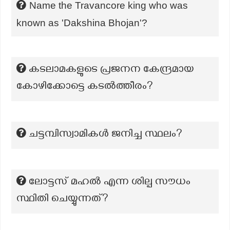
Name the Travancore king who was
known as 'Dakshina Bhojan'?
കടലാമകളുടെ പ്രജനന കേന്ദ്രമായ
കോഴിക്കോട്ടെ കടൽത്തീരം?
ചട്ടമ്പിസ്വാമികൾ ജനിച്ച സ്ഥലം?
ലോട്ടസ് മഹൽ എന്ന ശില്പ സൗധം
സ്ഥിതി ചെയ്യുന്നത്?