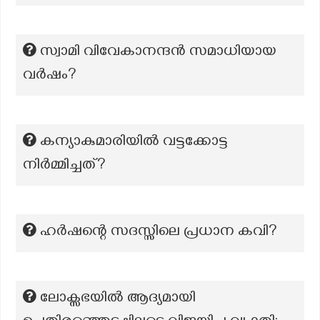
സ്വാമി വിവേകാനന്ദൻ സമാധിയായ
വർഷം?
കന്യാകുമാരിയിൽ വട്ടക്കോട്ട
നിർമ്മിച്ചത്?
ഹർഷന്റെ സദസ്സിലെ പ്രധാന കവി?
ലോക്സഭയിൽ ആദ്യമായി