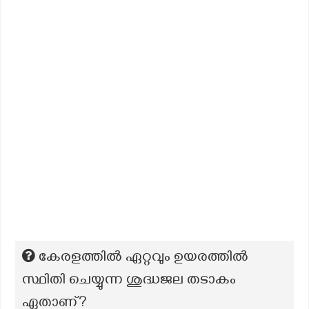
കേരളത്തിൽ ഏറ്റവും ഉയരത്തിൽ
സ്ഥിതി ചെയ്യുന്ന ശുദ്ധജല തടാകം
ഏതാണ്?