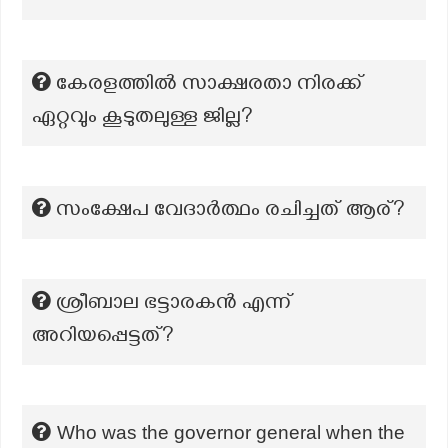
കേരളത്തിൽ സാക്ഷരതാ നിരക്ക്
ഏറ്റവും കൂടുതലുള്ള ജില്ല?
സംക്ഷേപ വേദാർത്ഥം രചിച്ചത് ആര്?
ശ്രീബാല ഭട്ടാരകൻ എന്ന്
അറിയപ്പെട്ടത്?
Who was the governor general when the