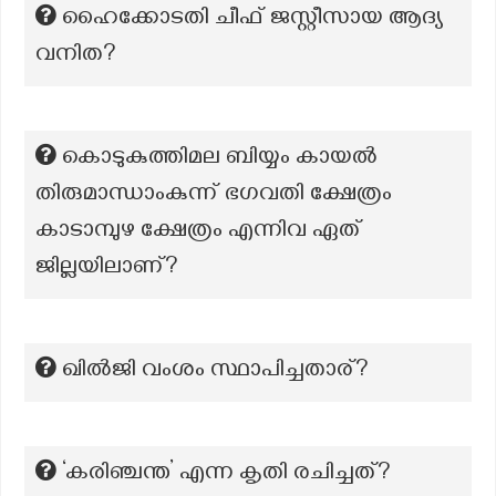
ഹൈക്കോടതി ചീഫ് ജസ്റ്റീസായ ആദ്യ
വനിത?
കൊടുകുത്തിമല ബിയ്യം കായൽ
തിരുമാന്ധാംകുന്ന് ഭഗവതി ക്ഷേത്രം
കാടാമ്പുഴ ക്ഷേത്രം എന്നിവ ഏത്
ജില്ലയിലാണ്?
ഖിൽജി വംശം സ്ഥാപിച്ചതാര്?
‘കരിഞ്ചന്ത’ എന്ന കൃതി രചിച്ചത്?