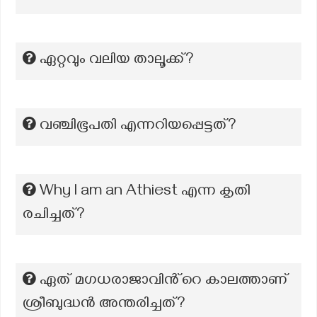
ഏറ്റവും വലിയ താലൂക്ക്?
വഞ്ചിഭൂപതി എന്നറിയപ്പെട്ടത്?
Why l am an Athiest എന്ന കൃതി
രചിച്ചത്?
ഏത് മഗധരാജാവിൻ്റെ കാലത്താണ്
ശ്രീബുദ്ധൻ അന്തരിച്ചത്?