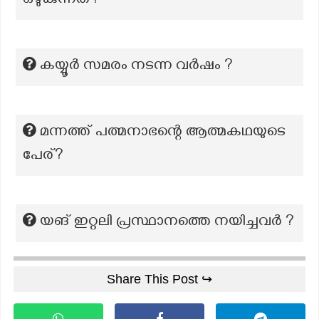
ഒഴുകുന്നത്?
കയ്യൂർ സമരം നടന്ന വർഷം ?
മന്നത്ത് പത്മനാഭന്റെ ആത്മകഥയുടെ
പേര്?
യങ് ഇറ്റലി പ്രസ്ഥാനത്തെ നയിച്ചവർ ?
Share This Post ↪