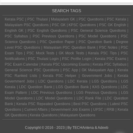
SEARCH TAGS
Kerala PSC | PSC Thulasi | Malayalam GK | PSC Questions | PSC Kerala |
Malayalam PSC Questions | PSC GK | KPSC Questions | PSC GK English |
English GK | PSC English Questions | PSC General Science Questions |
PSC Syllabus | PSC Previous Questions | PSC Model Questions | PSC
Science Questions | PSC Question Paper | PSC Question Bank | Degree
Level PSC Questions | Malayalam PSC Question Bank | PSC Notes | PSC
Exam Tips | PSC Mock Tests | GK Mock Tests | Kerala PSC Tips | PSC
Notifications | PSC Thulasi Login | PSC Profile Login | Kerala PSC Exams |
PSC Exam Calendar | Kerala PSC Upcoming Exams | Kerala PSC Syllabus |
General Science PSC Questions | PSC App | GK Malayalam App | Kerala
PSC Ranked Lists | Kerala PSC Helper | Government Jobs | Kerala
Government Jobs | LDC Questions | LDC Kerala | LGS Questions | LGS
Kerala | LDC Question Bank | LGS Question Bank | KAS Questions | LDC
Exam Pattern | LDC Previous Questions | LGS Previous Questions | LGS
Model Questions | LDC Model Questions | LDC Rank File | LDC Question
Bank | Kerala PSC Repeated Questions | Best PSC Questions | Latest PSC
Questions | Current Affairs | Government Job Exams | UPSC | RRB | Kerala
GK Questions | Kerala Questions | Malayalam Questions
Copyright © 2016 - 2023 | By
TECHAntena
&
Adeeb