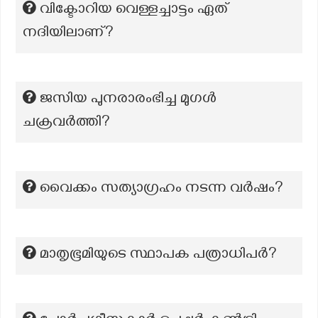
വിക്ടോറിയ വെള്ളച്ചാട്ടം ഏത്
നദിയിലാണ്?
ജസിയ പുനരാരംഭിച്ച മുഗൾ
ചക്രവർത്തി?
വൈക്കം സത്യാഗ്രഹം നടന്ന വർഷം?
മാതൃഭൂമിയുടെ സ്ഥാപക പത്രാധിപർ?