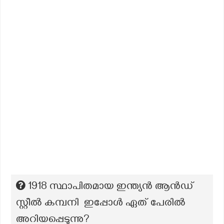
1918 സ്ഥാപിതമായ ഇന്ത്യൻ ആൻഡ്
സ്റ്റീൽ കമ്പനി ഇപ്പോൾ ഏത് പേരിൽ
അറിയപ്പെടുന്നു?