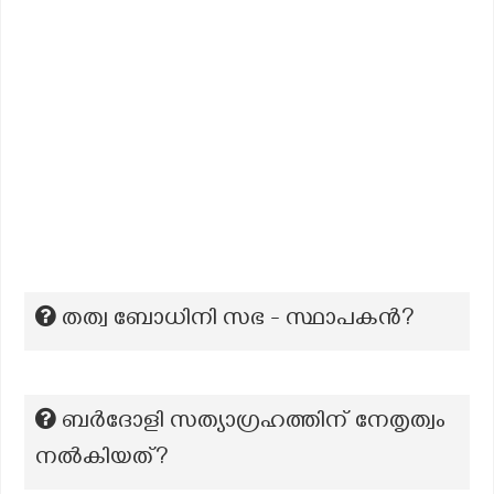
തത്വ ബോധിനി സഭ - സ്ഥാപകന്‍?
ബർദോളി സത്യാഗ്രഹത്തിന് നേതൃത്വം
നൽകിയത്?