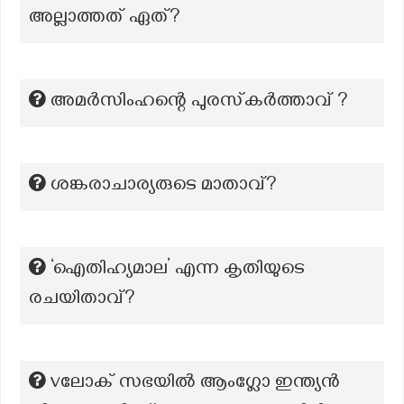
അല്ലാത്തത് ഏത്?
അമർസിംഹന്റെ പുരസ്‌കർത്താവ് ?
ശങ്കരാചാര്യരുടെ മാതാവ്?
‘ഐതിഹ്യമാല’ എന്ന കൃതിയുടെ
രചയിതാവ്?
vലോക് സഭയിൽ ആംഗ്ലോ ഇന്ത്യൻ