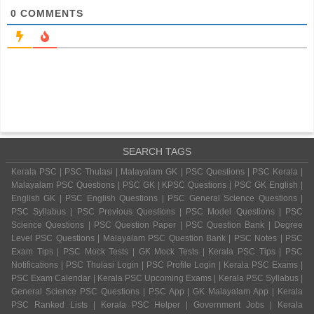
0
COMMENTS
SEARCH TAGS
Kerala PSC | PSC Thulasi | Malayalam GK | PSC Questions | PSC Kerala |
Malayalam PSC Questions | PSC GK | KPSC Questions | PSC GK English |
English GK | PSC English Questions | PSC General Science Questions |
PSC Syllabus | PSC Previous Questions | PSC Model Questions | PSC
Science Questions | PSC Question Paper | PSC Question Bank | Degree
Level PSC Questions | Malayalam PSC Question Bank | PSC Notes | PSC
Exam Tips | PSC Mock Tests | GK Mock Tests | Kerala PSC Tips | PSC
Notifications | PSC Thulasi Login | PSC Profile Login | Kerala PSC Exams |
PSC Exam Calendar | Kerala PSC Upcoming Exams | Kerala PSC Syllabus |
General Science PSC Questions | PSC App | GK Malayalam App | Kerala
PSC Ranked Lists | Kerala PSC Helper | Government Jobs | Kerala