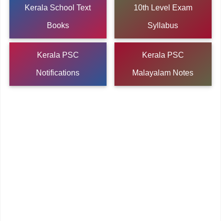
Kerala School Text
10th Level Exam
Books
Syllabus
Kerala PSC
Kerala PSC
Notifications
Malayalam Notes