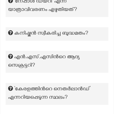
‘നേപ്പാൾ ഡയറി’ എന്ന
യാത്രാവിവരണം എഴുതിയത്?
കനിഷ്കൻ സ്വീകരിച്ച ബുദ്ധമതം?
എന്‍.എസ്.എസിന്‍റെ ആദ്യ
സെക്രട്ടറി?
‘കേരളത്തിന്‍റെ നെതർലാൻഡ്’
എന്നറിയപ്പെടുന്ന സ്ഥലം?