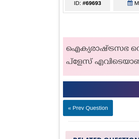
ID:
#69693
Ma
ഐക്യരാഷ്‌ട്രസഭ സ
പ്ളേസ് എവിടെയാ
« Prev Question