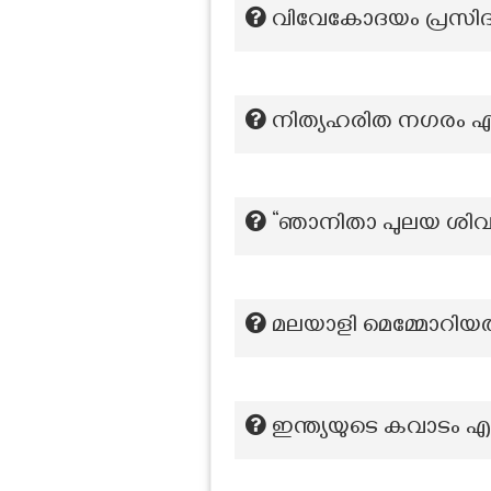
വിവേകോദയം പ്രസിദ
നിത്യഹരിത നഗരം എന
“ഞാനിതാ പുലയ ശിവനെ 
മലയാളി മെമ്മോറിയ
ഇന്ത്യയുടെ കവാടം എന