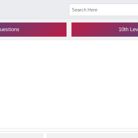
uestions
10th Le