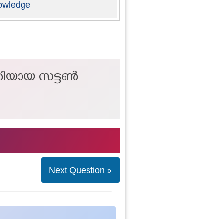
owledge
സതിയായ സട്ടൺ
Next Question »