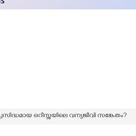
NS
പ്രസിദ്ധമായ ഒറീസ്സയിലെ വന്യജീവി സങ്കേതം?