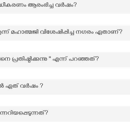
്ധീകരണം ആരംഭിച്ച വർഷം?
്ന് മഹാത്മജി വിശേഷിപ്പിച്ച നഗരം ഏതാണ്?
പ്രതിഷ്ഠിക്കുന്നു '' എന്ന് പറഞ്ഞത്?
ൽ ഏത് വർഷം ?
്നറിയപ്പെടുന്നത്?