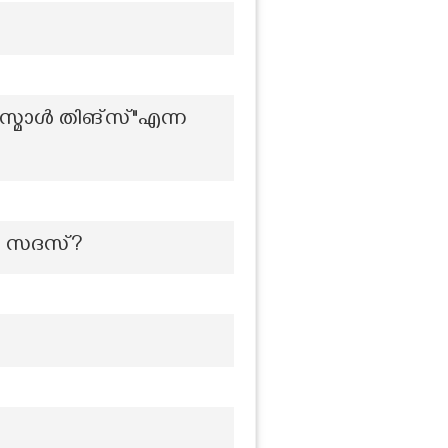
സ്മോൾ തിങ്സ്"എന്ന
ിത സദസ്?