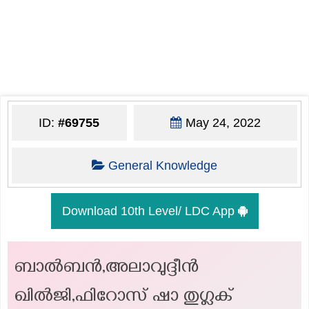
ID:
#69755
May 24, 2022
General Knowledge
Download 10th Level/ LDC App
ബാൽബൻ,അലാവുദ്ദീൻ
ഖിൽജി,ഫിറോസ് ഷാ തുഗ്ലക്