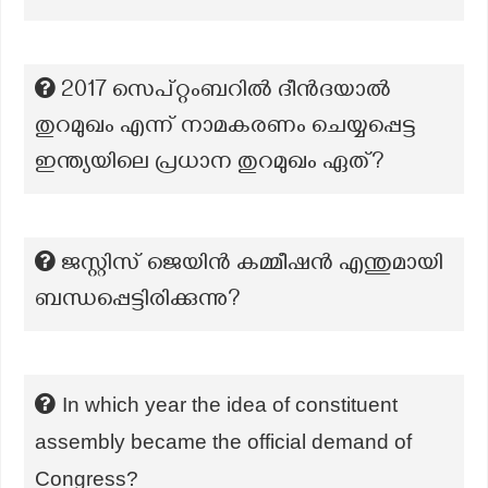
2017 സെപ്റ്റംബറിൽ ദീൻദയാൽ
തുറമുഖം എന്ന് നാമകരണം ചെയ്യപ്പെട്ട
ഇന്ത്യയിലെ പ്രധാന തുറമുഖം ഏത്?
ജസ്റ്റിസ് ജെയിൻ കമ്മീഷൻ എന്തുമായി
ബന്ധപ്പെട്ടിരിക്കുന്നു?
In which year the idea of constituent
assembly became the official demand of
Congress?