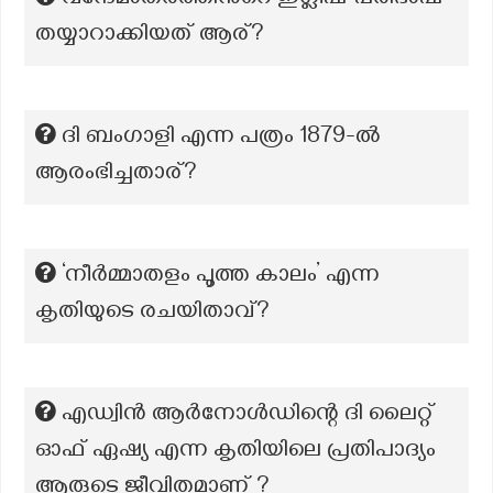
വന്ദേമാതരത്തിന്‍റെ ഇഗ്ലീഷ് പരിഭാഷ
തയ്യാറാക്കിയത് ആര്?
ദി ബംഗാളി എന്ന പത്രം 1879-ൽ
ആരംഭിച്ചതാര്?
‘നീർമ്മാതളം പൂത്ത കാലം’ എന്ന
കൃതിയുടെ രചയിതാവ്?
എഡ്വിൻ ആർനോൾഡിന്റെ ദി ലൈറ്റ്
ഓഫ് ഏഷ്യ എന്ന കൃതിയിലെ പ്രതിപാദ്യം
ആരുടെ ജീവിതമാണ് ?