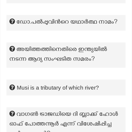
ഡോ.പൽപ്പുവിന്‍റെ യഥാർത്ഥ നാമം?
അയിത്തത്തിനെതിരെ ഇന്ത്യയിൽ
നടന്ന ആദ്യ സംഘടിത സമരം?
Musi is a tributary of which river?
വാഗൺ ട്രാജഡിയെ ദി ബ്ലാക്ക് ഹോൾ
ഓഫ് പോത്തന്നൂർ എന്ന് വിശേഷിപ്പിച്ച