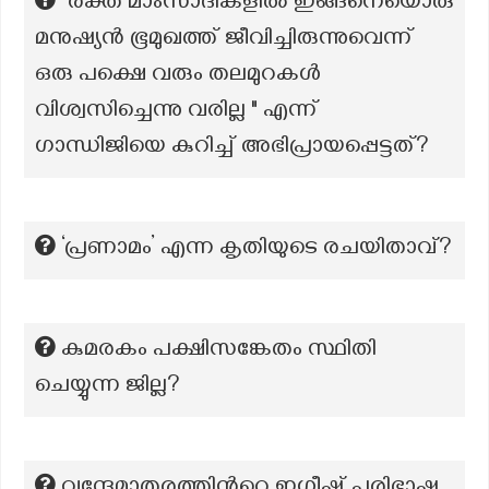
"രക്ത മാംസാദികളിൽ ഇങ്ങനെയൊരു
മനുഷ്യൻ ഭൂമുഖത്ത് ജീവിച്ചിരുന്നുവെന്ന്
ഒരു പക്ഷെ വരും തലമുറകൾ
വിശ്വസിച്ചെന്നു വരില്ല " എന്ന്
ഗാന്ധിജിയെ കുറിച്ച് അഭിപ്രായപ്പെട്ടത്?
‘പ്രണാമം’ എന്ന കൃതിയുടെ രചയിതാവ്?
കുമരകം പക്ഷിസങ്കേതം സ്ഥിതി
ചെയ്യുന്ന ജില്ല?