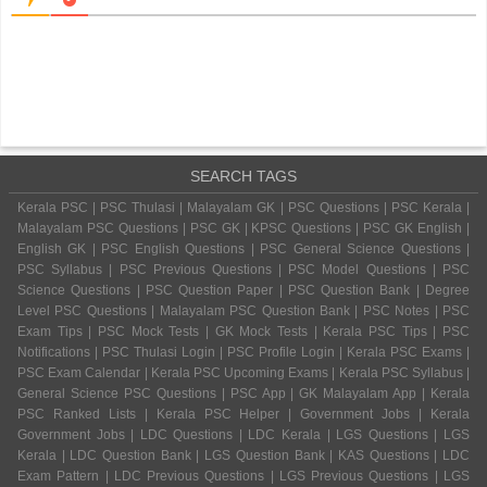
SEARCH TAGS
Kerala PSC | PSC Thulasi | Malayalam GK | PSC Questions | PSC Kerala |
Malayalam PSC Questions | PSC GK | KPSC Questions | PSC GK English |
English GK | PSC English Questions | PSC General Science Questions |
PSC Syllabus | PSC Previous Questions | PSC Model Questions | PSC
Science Questions | PSC Question Paper | PSC Question Bank | Degree
Level PSC Questions | Malayalam PSC Question Bank | PSC Notes | PSC
Exam Tips | PSC Mock Tests | GK Mock Tests | Kerala PSC Tips | PSC
Notifications | PSC Thulasi Login | PSC Profile Login | Kerala PSC Exams |
PSC Exam Calendar | Kerala PSC Upcoming Exams | Kerala PSC Syllabus |
General Science PSC Questions | PSC App | GK Malayalam App | Kerala
PSC Ranked Lists | Kerala PSC Helper | Government Jobs | Kerala
Government Jobs | LDC Questions | LDC Kerala | LGS Questions | LGS
Kerala | LDC Question Bank | LGS Question Bank | KAS Questions | LDC
Exam Pattern | LDC Previous Questions | LGS Previous Questions | LGS