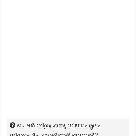
പെൺ ശിശുഹത്യ നിയമം മൂലം