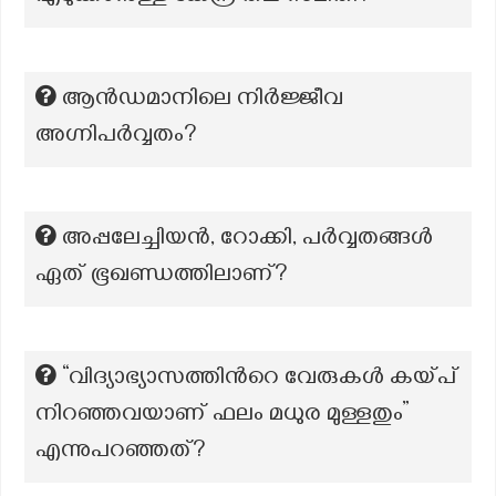
ആൻഡമാനിലെ നിർജ്ജീവ
അഗ്നിപർവ്വതം?
അപ്പലേച്ചിയൻ, റോക്കി, പർവ്വതങ്ങൾ
ഏത് ഭൂഖണ്ഡത്തിലാണ്?
“വിദ്യാഭ്യാസത്തിന്‍റെ വേരുകൾ കയ്പ്
നിറഞ്ഞവയാണ് ഫലം മധുര മുള്ളതും”
എന്നുപറഞ്ഞത്?