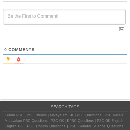
0
COMMENTS
SEARCH TAGS
Kerala PSC | PSC Thulasi | Malayalam GK | PSC Questions | PSC Kerala |
Malayalam PSC Questions | PSC GK | KPSC Questions | PSC GK English |
English GK | PSC English Questions | PSC General Science Questions |