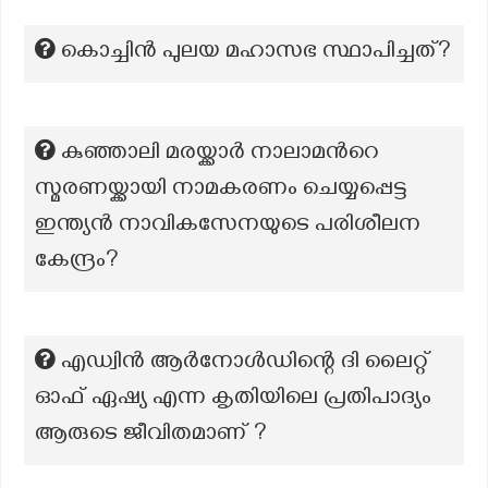
കൊച്ചിൻ പുലയ മഹാസഭ സ്ഥാപിച്ചത്?
കുഞ്ഞാലി മരയ്ക്കാർ നാലാമന്‍റെ
സ്മരണയ്ക്കായി നാമകരണം ചെയ്യപ്പെട്ട
ഇന്ത്യൻ നാവികസേനയുടെ പരിശീലന
കേന്ദ്രം?
എഡ്വിൻ ആർനോൾഡിന്റെ ദി ലൈറ്റ്
ഓഫ് ഏഷ്യ എന്ന കൃതിയിലെ പ്രതിപാദ്യം
ആരുടെ ജീവിതമാണ് ?