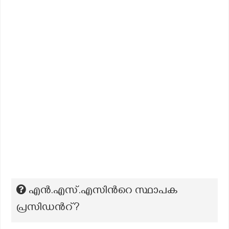
എൻ.എസ്.എസിന്‍റെ സ്ഥാപക
പ്രസിഡന്‍റ്?