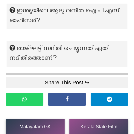
ഇന്ത്യയിലെ ആദ്യ വനിത ഐ.പി.എസ്
ഓഫീസര്?
രാജ്ഘട്ട് സ്ഥിതി ചെയ്യുന്നത് ഏത്
നദീതീരത്താണ്?
Share This Post ↪
Malayalam GK
Kerala State Film