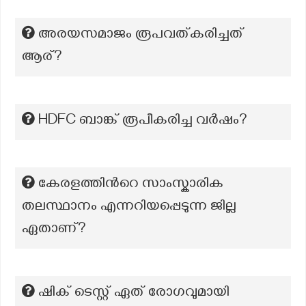
അരയസമാജം രൂപവത്കരിച്ചത്
ആര്?
HDFC ബാങ്ക് രൂപീകരിച്ച വർഷം?
കേരളത്തിൻറെ സാംസ്കാരിക
തലസ്ഥാനം എന്നറിയപ്പെടുന്ന ജില്ല
ഏതാണ്?
ഷിക് ടെസ്റ്റ് ഏത് രോഗവുമായി