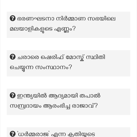
ഭരണഘടനാ നിർമ്മാണ സഭയിലെ
മലയാളികളുടെ എണ്ണം?
ചരാരെ ഷെരിഫ് മോസ്ക് സ്ഥിതി
ചെയ്യുന്ന സംസ്ഥാനം?
ഇന്ത്യയിൽ ആദ്യമായി തപാൽ
സമ്പ്രദായം ആരംഭിച്ച രാജാവ്?
‘ധർമ്മരാജ’ എന്ന കൃതിയുടെ