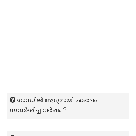
ഗാന്ധിജി ആദ്യമായി കേരളം
സന്ദർശിച്ച വർഷം ?