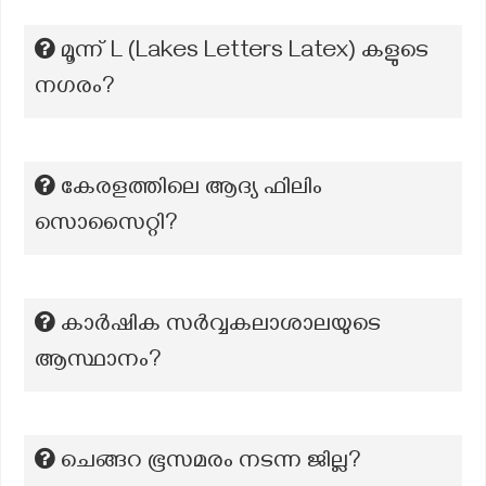
മൂന്ന് L (Lakes Letters Latex) കളുടെ
നഗരം?
കേരളത്തിലെ ആദ്യ ഫിലിം
സൊസൈറ്റി?
കാർഷിക സർവ്വകലാശാലയുടെ
ആസ്ഥാനം?
ചെങ്ങറ ഭൂസമരം നടന്ന ജില്ല?