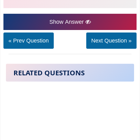
Show Answer
« Prev Question
Next Question »
RELATED QUESTIONS