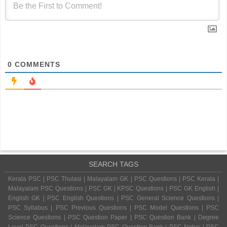
0
COMMENTS
SEARCH TAGS
Kerala PSC | PSC Thulasi | Malayalam GK | PSC Questions | PSC Kerala |
Malayalam PSC Questions | PSC GK | KPSC Questions | PSC GK English |
English GK | PSC English Questions | PSC General Science Questions |
PSC Syllabus | PSC Previous Questions | PSC Model Questions | PSC
Science Questions | PSC Question Paper | PSC Question Bank | Degree
Level PSC Questions | Malayalam PSC Question Bank | PSC Notes | PSC