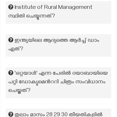
Institute of Rural Management
സ്ഥിതി ചെയ്യുന്നത്?
ഇന്ത്യയിലെ ആദ്യത്തെ ആർച്ച് ഡാം
ഏത്?
'ഒറ്റയാൾ' എന്ന പേരിൽ ദയാബായിയെ
പറ്റി ഡോക്യുമെൻററി ചിത്രം സംവിധാനം
ചെയ്തത്?
തുലാം മാസം 28 29 30 തീയതികളിൽ