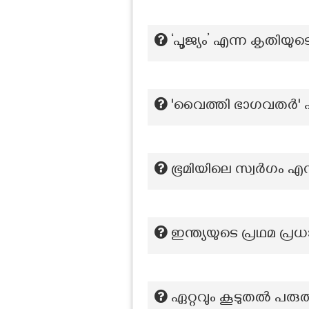
‘പൂജ്യം’ എന്ന കൃതിയ
'വൈത്തി ഭാഗവതർ' എന
ഭൂമിയിലെ സ്വർഗം എന്
ഇന്ത്യയുടെ പ്രഥമ പ
ഏറ്റവും കൂടുതല്‍ പരുത