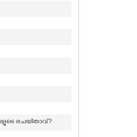
്ങളുടെ രചയിതാവ്?