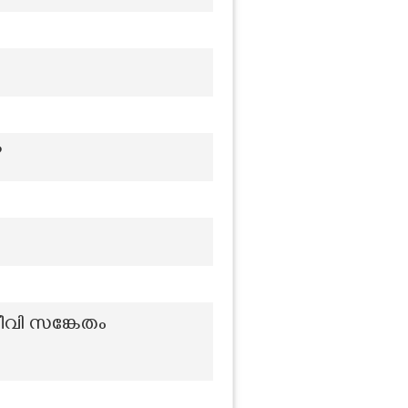
?
ീവി സങ്കേതം