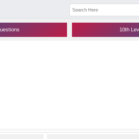
uestions
10th Le