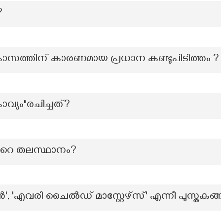
?
സത്തിന് കാരണമായ പ്രധാന കണ്ടുപിടിത്തം ?
്യം"രചിച്ചത്?
റെ തലസ്ഥാനം?
 'എവരി ചൈൽഡ് മാസ്റ്റേഴ്സ്' എന്നീ പുസ്തകങ