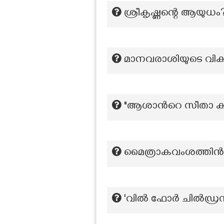
ശ്രീകൃഷ്ണന്റെ ആയുധം
മാനവരാശിയുടെ വികാ
"ആശാന്‍റെ സീതാ കാവ
മൈത്രാകവംശത്തിൻ
'വിൽ ഫോർ ചിൽഡ്രൻ',