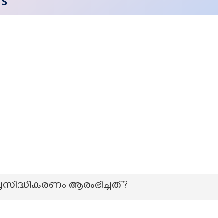
NS
രസിദ്ധീകരണം ആരംഭിച്ചത്?