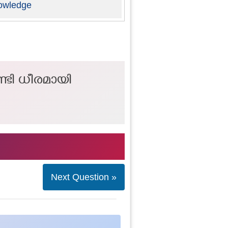
owledge
ടി ധീരമായി
Next Question »