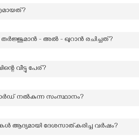
്രമായത്?
 തർജ്ജുമാൻ - അൽ - ഖുറാൻ രചിച്ചത്?
റെ വീട്ടു പേര്?
ാർഡ് നൽകുന്ന സംസ്ഥാനം?
്കുകൾ ആദ്യമായി ദേശസാത്കരിച്ച വർഷം?