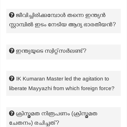
ജീവിച്ചിരിക്കുമ്പോൾ തന്നെ ഇന്ത്യൻ
സ്റ്റാമ്പിൽ ഇടം നേടിയ ആദ്യ ഭാരതീയൻ?
ഇന്ത്യയുടെ സ്വിറ്റ്സർലണ്ട്?
IK Kumaran Master led the agitation to
liberate Mayyazhi from which foreign force?
ക്രിസ്തുമത നിരൂപണം (ക്രിസ്തുമത
ചേതനം) രചിച്ചത്?