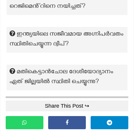
റെജിമെൻ്റിനെ നയിച്ചത്?
ഇന്ത്യയിലെ സജീവമായ അഗ്നിപർവതം
സ്ഥിതിചെയ്യുന്ന ദ്വീപ്?
മതികെട്ടാൻചോല ദേശീയോദ്യാനം
ഏത് ജില്ലയിൽ സ്ഥിതി ചെയ്യുന്നു?
Share This Post ↪