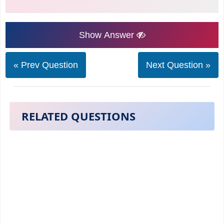
Show Answer
« Prev Question
Next Question »
RELATED QUESTIONS