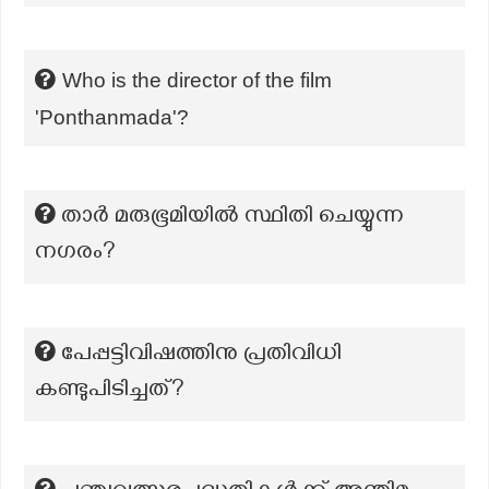
Who is the director of the film
'Ponthanmada'?
താർ മരുഭൂമിയിൽ സ്ഥിതി ചെയ്യുന്ന
നഗരം?
പേപ്പട്ടിവിഷത്തിനു പ്രതിവിധി
കണ്ടുപിടിച്ചത്?