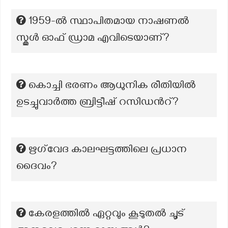
1959-ൽ സ്ഥാപിതമായ നാഷണൽ
സ്കൂൾ ഓഫ് ഡ്രാമ എവിടെയാണ്?
കൊച്ചി ഭരണം ആധുനിക രീതിയിൽ
ഉടച്ചുവാർത്ത ബ്രിട്ടീഷ് റസിഡന്‍റ്?
ഋഗ്‌വേദ കാലഘട്ടത്തിലെ പ്രധാന
ദൈവം?
കേരളത്തിൽ ഏറ്റവും കൂടുതൽ ചൂട്