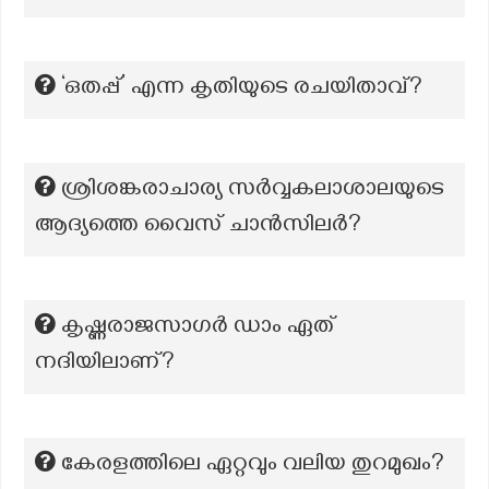
‘ഒതപ്പ്’ എന്ന കൃതിയുടെ രചയിതാവ്?
ശ്രിശങ്കരാചാര്യ സർവ്വകലാശാലയുടെ
ആദ്യത്തെ വൈസ് ചാൻസിലർ?
കൃഷ്ണരാജസാഗർ ഡാം ഏത്
നദിയിലാണ്?
കേരളത്തിലെ ഏറ്റവും വലിയ തുറമുഖം?