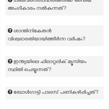
പഞ്ചവത്സരപദ്ധതികൾക്ക് അന്തിമ
അംഗീകാരം നൽകുന്നത്?
ശാന്തിനികേതൻ
വിശ്വഭാരതിയായിത്തീർന്ന വർഷം?
ഇന്ത്യയിലെ ഫിലാറ്റലിക് മ്യൂസിയം
സ്ഥിതി ചെയ്യുന്നത്?
ബോൾഗാട്ടി പാലസ് പണികഴിപ്പിച്ചത്?