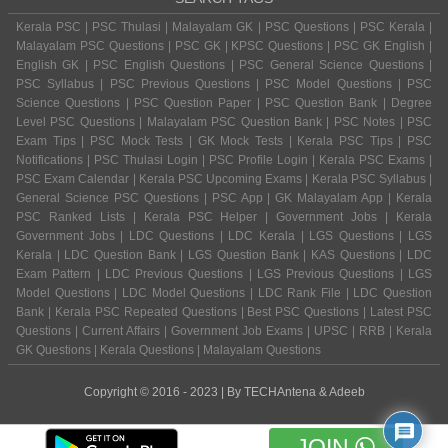
Kerala PSC | PSC Thulasi | Malayalam GK | PSC Questions | PSC Kerala |
Malayalam PSC Questions | PSC GK | KPSC Questions | PSC GK English |
English GK | PSC English Questions | PSC General Science Questions |
PSC Syllabus | PSC Previous Questions | PSC Model Questions | PSC
Science Questions | PSC Question Paper | PSC Question Bank | Degree
Level PSC Questions | Malayalam PSC Question Bank | PSC Notes | PSC
Exam Tips | PSC Mock Tests | GK Mock Tests | Kerala PSC Tips | PSC
Notifications | PSC Thulasi Login | PSC Profile Login | Kerala PSC Exams |
PSC Exam Calendar | Kerala PSC Upcoming Exams | Kerala PSC Syllabus |
General Science PSC Questions | PSC App | GK Malayalam App | Kerala
PSC Ranked Lists | Kerala PSC Helper | Government Jobs | Kerala
Government Jobs | LDC Questions | LDC Kerala | LGS Questions | LGS
Kerala | LDC Question Bank | LGS Question Bank | KAS Questions | LDC
Exam Pattern | LDC Previous Questions | LGS Previous Questions | LGS
Model Questions | LDC Model Questions | LDC Rank File | LDC Question
Bank | Kerala PSC Repeated Questions | Best PSC Questions | Latest PSC
Questions | Current Affairs | Government Job Exams | UPSC | RRB | Kerala
GK Questions | Kerala Questions | Malayalam Questions
Copyright © 2016 - 2023 | By
TECHAntena
&
Adeeb
JOIN