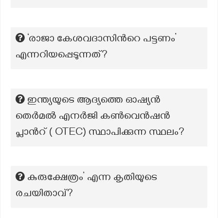
‘രാജാ കേശവദാസിന്‍റെ പട്ടണം’
എന്നറിയപ്പെടുന്നത്?
ഇന്ത്യയുടെ ആദ്യത്തെ ഓഷ്യൻ
തെർമൽ എനർജി കൺവെൻഷൻ
പ്ലാന്‍റ് ( OTEC) സ്ഥാപിക്കുന്ന സ്ഥലം?
കുരുക്ഷേത്രം’ എന്ന കൃതിയുടെ
രചയിതാവ്?