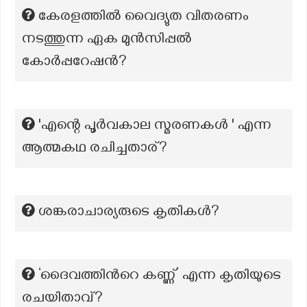
കേരളത്തിൽ വൈദ്യുത വിതരണം
നടത്തുന്ന ഏക മുൻസിപ്പൽ
കോർപ്പറേഷൻ?
'എന്റെ പൂർവകാല സ്മരണകൾ ' എന്ന
ആത്മകഥ രചിച്ചതാര്?
ശങ്കരാചാര്യരുടെ കൃതികൾ?
‘ദൈവത്തിന്‍റെ കണ്ണ്’ എന്ന കൃതിയുടെ
രചയിതാവ്?