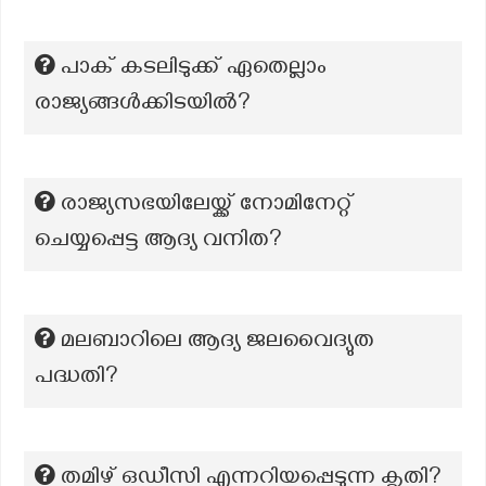
പാക് കടലിടുക്ക് ഏതെല്ലാം
രാജ്യങ്ങൾക്കിടയിൽ?
രാജ്യസഭയിലേയ്ക്ക് നോമിനേറ്റ്
ചെയ്യപ്പെട്ട ആദ്യ വനിത?
മലബാറിലെ ആദ്യ ജലവൈദ്യുത
പദ്ധതി?
തമിഴ് ഒഡീസി എന്നറിയപ്പെടുന്ന കൃതി?