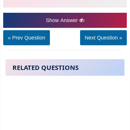
Show Answer
« Prev Question
Next Question »
RELATED QUESTIONS