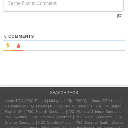
0
COMMENTS
SEARCH TAGS
Kerala PSC | PSC Thulasi | Malayalam GK | PSC Questions | PSC Kerala |
Malayalam PSC Questions | PSC GK | KPSC Questions | PSC GK English |
English GK | PSC English Questions | PSC General Science Questions |
PSC Syllabus | PSC Previous Questions | PSC Model Questions | PSC
Science Questions | PSC Question Paper | PSC Question Bank | Degree
Level PSC Questions | Malayalam PSC Question Bank | PSC Notes | PSC