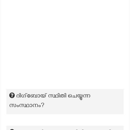
ദിഗ്ബോയ് സ്ഥിതി ചെയ്യുന്ന
സംസ്ഥാനം?