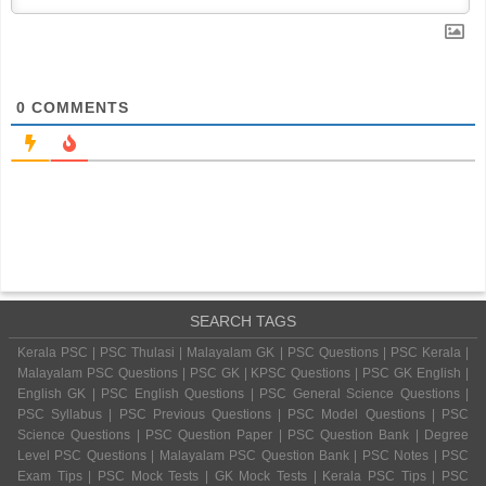
0
COMMENTS
SEARCH TAGS
Kerala PSC | PSC Thulasi | Malayalam GK | PSC Questions | PSC Kerala |
Malayalam PSC Questions | PSC GK | KPSC Questions | PSC GK English |
English GK | PSC English Questions | PSC General Science Questions |
PSC Syllabus | PSC Previous Questions | PSC Model Questions | PSC
Science Questions | PSC Question Paper | PSC Question Bank | Degree
Level PSC Questions | Malayalam PSC Question Bank | PSC Notes | PSC
Exam Tips | PSC Mock Tests | GK Mock Tests | Kerala PSC Tips | PSC