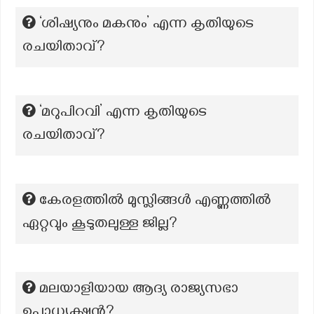
‘ശിഷ്യനും മകനും’ എന്ന കൃതിയുടെ
രചയിതാവ്?
‘മറുപിറവി’ എന്ന കൃതിയുടെ
രചയിതാവ്?
കേരളത്തിൽ മുസ്ലിങ്ങൾ എണ്ണത്തിൽ
ഏറ്റവും കൂടുതലുള്ള ജില്ല?
മലയാളിയായ ആദ്യ രാജ്യസഭാ
ഉപാധ്യക്ഷന്‍?