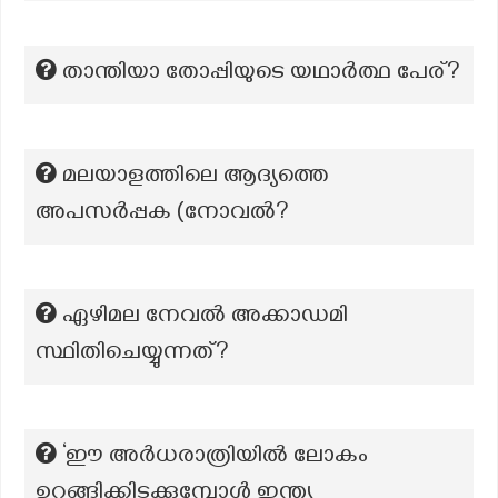
താന്തിയാ തോപ്പിയുടെ യഥാർത്ഥ പേര്?
മലയാളത്തിലെ ആദ്യത്തെ
അപസര്‍പ്പക (നോവല്‍?
ഏഴിമല നേവല്‍ അക്കാഡമി
സ്ഥിതിചെയ്യുന്നത്?
‘ഈ അർധരാത്രിയിൽ ലോകം
ഉറങ്ങിക്കിടക്കുമ്പോൾ ഇന്ത്യ