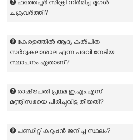
ഫത്തേപൂർ സിക്രി നിർമിച്ച മുഗൾ
ചക്രവർത്തി?
കേരളത്തിൽ ആദ്യ കൽപിത
സർവ്വകലാശാല എന്ന പദവി നേടിയ
സ്ഥാപനം ഏതാണ്?
രാഷ്‌ട്രപതി പ്രഥമ ഇ.എം.എസ്
മന്ത്രിസഭയെ പിരിച്ചുവിട്ട തീയതി?
പണ്ഡിറ്റ് കറുപ്പൻ ജനിച്ച സ്ഥലം?