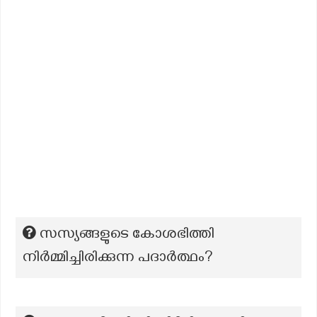
സസ്യങ്ങളുടെ കോശഭിത്തി
നിർമ്മിച്ചിരിക്കുന്ന പദാർത്ഥം?