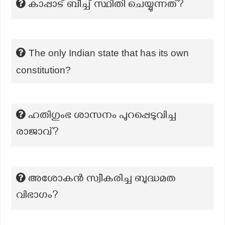
കാപ്പാട് ബീച്ച് സ്ഥിതി ചെയ്യുന്നത്?
The only Indian state that has its own
constitution?
ഹതിഗുംഭ ശാസനം പുറപ്പെടുവിച്ച
രാജാവ്?
അശോകൻ സ്വീകരിച്ച ബുദ്ധമത
വിഭാഗം?