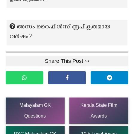
അസം റൈഫിൾസ് രൂപീകൃതമായ
വർഷം?
Share This Post ↪
Malayalam GK
Kerala State Film
Questions
Awards
PSC Malayalam GK
10th Level Exam