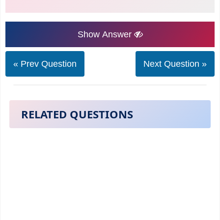
Show Answer
« Prev Question
Next Question »
RELATED QUESTIONS