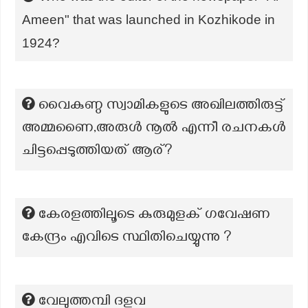
Ameen" that was launched in Kozhikode in
1924?
വൈകുണ്ഠ സ്വാമികളുടെ അഖിലത്തിരുട്ട്
അമ്മണൈ,അരുൾ നൂൽ എന്നീ രചനകൾ
ചിട്ടപ്പെടുത്തിയത് ആര്?
കേരളത്തിലൂടെ കുരുമുളക് ഗവേഷണ
കേന്ദ്രം എവിടെ സ്ഥിതിചെയ്യുന്നു ?
വേലുത്തമ്പി ദളവ