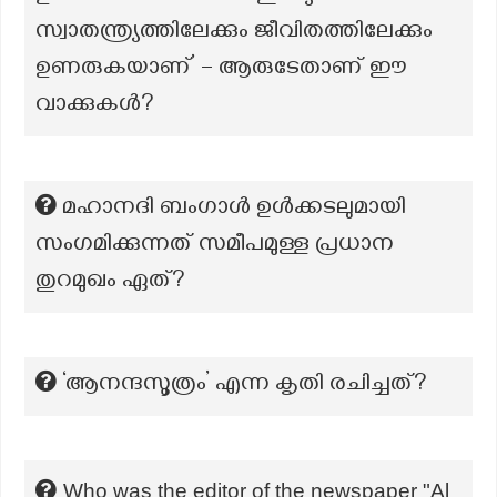
സ്വാതന്ത്ര്യത്തിലേക്കും ജീവിതത്തിലേക്കും
ഉണരുകയാണ്’ – ആരുടേതാണ് ഈ
വാക്കുകൾ?
മഹാനദി ബംഗാൾ ഉൾക്കടലുമായി
സംഗമിക്കുന്നത് സമീപമുള്ള പ്രധാന
തുറമുഖം ഏത്?
‘ആനന്ദസൂത്രം’ എന്ന കൃതി രചിച്ചത്?
Who was the editor of the newspaper "Al