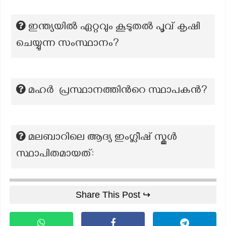
ഇന്ത്യയിൽ ഏറ്റവും കൂടുതൽ പൂവ് കൃഷി
ചെയ്യുന്ന സംസ്ഥാനം?
മഹർ പ്രസ്ഥാനത്തിൻറെ സ്ഥാപകൻ?
മലബാറിലെ ആദ്യ ഇംഗ്ലീഷ് സ്കൂൾ
സ്ഥാപിതമായത്:
Share This Post ↪