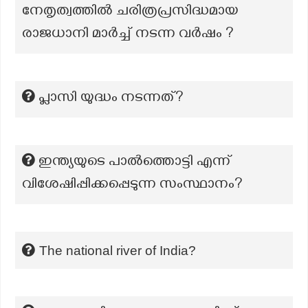
നേതൃത്വത്തിൽ ചരിത്രപ്രസിദ്ധമായ
രാജധാനി മാർച്ച് നടന്ന വർഷം ?
പ്ലാസി യുദ്ധം നടന്നത്?
ഇന്ത്യയുടെ പാൽത്തൊട്ടി എന്ന്
വിശേഷിപ്പിക്കപ്പെടുന്ന സംസ്ഥാനം?
The national river of India?