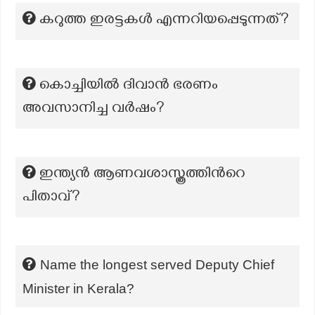
കറുത്ത ഇരട്ടകൾ എന്നറിയപ്പെടുന്നത്?
കൊച്ചിയിൽ ദിവാൻ ഭരണം
അവസാനിച്ച വർഷം?
ഇന്ത്യന്‍ ആണവശാസ്ത്രത്തിന്‍റെ
പിതാവ്?
Name the longest served Deputy Chief
Minister in Kerala?