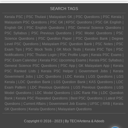
SEARCH TAGS
Kerala PSC | PSC Thulasi | Malayalam GK | PSC Questions | PSC Kerala |
Malayalam PSC Questions | PSC GK | KPSC Questions | PSC GK English |
English GK | PSC English Questions | PSC General Science Questions |
PSC Syllabus | PSC Previous Questions | PSC Model Questions | PSC
Science Questions | PSC Question Paper | PSC Question Bank | Degree
Level PSC Questions | Malayalam PSC Question Bank | PSC Notes | PSC
Exam Tips | PSC Mock Tests | GK Mock Tests | Kerala PSC Tips | PSC
Notifications | PSC Thulasi Login | PSC Profile Login | Kerala PSC Exams |
PSC Exam Calendar | Kerala PSC Upcoming Exams | Kerala PSC Syllabus |
General Science PSC Questions | PSC App | GK Malayalam App | Kerala
PSC Ranked Lists | Kerala PSC Helper | Government Jobs | Kerala
Government Jobs | LDC Questions | LDC Kerala | LGS Questions | LGS
Kerala | LDC Question Bank | LGS Question Bank | KAS Questions | LDC
Exam Pattern | LDC Previous Questions | LGS Previous Questions | LGS
Model Questions | LDC Model Questions | LDC Rank File | LDC Question
Bank | Kerala PSC Repeated Questions | Best PSC Questions | Latest PSC
Questions | Current Affairs | Government Job Exams | UPSC | RRB | Kerala
GK Questions | Kerala Questions | Malayalam Questions
Copyright © 2016 - 2023 | By
TECHAntena
&
Adeeb