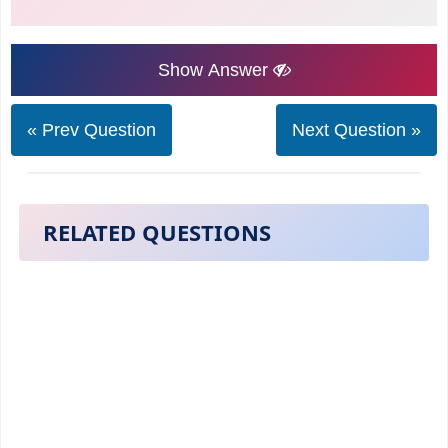
Show Answer
« Prev Question
Next Question »
RELATED QUESTIONS