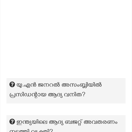
യു.എൻ ജനറൽ അസംബ്ലിയിൽ
പ്രസിഡന്റായ ആദ്യ വനിത?
ഇന്ത്യയിലെ ആദ്യ ബജറ്റ് അവതരണം