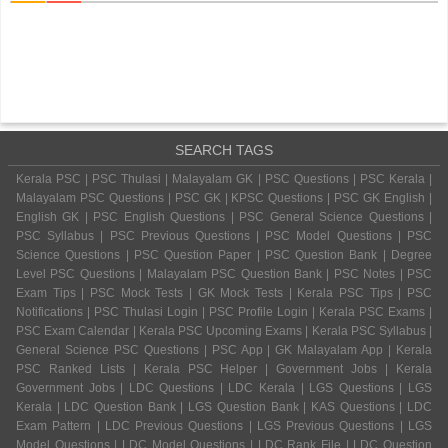
SEARCH TAGS
Kerala PSC | PSC Thulasi | Malayalam GK | PSC Questions | PSC Kerala |
Malayalam PSC Questions | PSC GK | KPSC Questions | PSC GK English |
English GK | PSC English Questions | PSC General Science Questions |
PSC Syllabus | PSC Previous Questions | PSC Model Questions | PSC
Science Questions | PSC Question Paper | PSC Question Bank | Degree
Level PSC Questions | Malayalam PSC Question Bank | PSC Notes | PSC
Exam Tips | PSC Mock Tests | GK Mock Tests | Kerala PSC Tips | PSC
Notifications | PSC Thulasi Login | PSC Profile Login | Kerala PSC Exams |
PSC Exam Calendar | Kerala PSC Upcoming Exams | Kerala PSC Syllabus |
General Science PSC Questions | PSC App | GK Malayalam App | Kerala
PSC Ranked Lists | Kerala PSC Helper | Government Jobs | Kerala
Government Jobs | LDC Questions | LDC Kerala | LGS Questions | LGS
Kerala | LDC Question Bank | LGS Question Bank | KAS Questions | LDC
Exam Pattern | LDC Previous Questions | LGS Previous Questions | LGS
Model Questions | LDC Model Questions | LDC Rank File | LDC Question