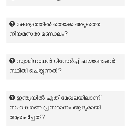
കേരളത്തില്‍ തെക്കേ അറ്റത്തെ
നിയമസഭാ മണ്ഡലം?
സ്വാമിനാഥൻ റിസേർച്ച് ഫൗണ്ടേഷൻ
സ്ഥിതി ചെയ്യുന്നത്?
ഇന്ത്യയിൽ ഏത് മേഖലയിലാണ്
സഹകരണ പ്രസ്ഥാനം ആദ്യമായി
ആരംഭിച്ചത്?