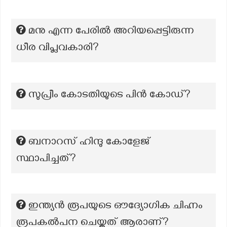
മനു എന്ന പേരിൽ അറിയപ്പെട്ടിരുന്ന
ധീര വിപ്ലവകാരി?
സുപ്രീം കോടതിയുടെ പിൻ കോഡ്?
ബനാറസ് ഹിന്ദു കോളേജ്
സ്ഥാപിച്ചത്?
ഇന്ത്യൻ രൂപയുടെ ഔദ്യോഗിക ചിഹ്നം
രൂപകൽപന ചെയ്തത് ആരാണ്?