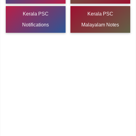
Kerala PSC
Kerala PSC
Notifications
Malayalam Notes