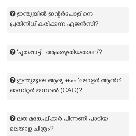
ഇന്ത്യയിൽ ഇന്റർപോളിനെ
പ്രതിനിധീകരിക്കുന്ന ഏജൻസി?
'പൂതപ്പാട്ട്‌ ' ആരെഴുതിയതാണ്?
ഇന്ത്യയുടെ ആദ്യ കംപ്ട്രോളർ ആന്‍റ്
ഓഡിറ്റർ ജനറൽ (CAG)?
ലത മങ്കേഷ്ക്കർ പിന്നണി പാടിയ
മലയാള ചിത്രം?