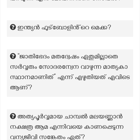
ഇന്ത്യൻ ഫുട്‌ബോളിൻ്റെ മെക്ക?
“ജാതിഭേദം മതദ്വേഷം ഏതുമില്ലാതെ
സർവ്വരും സോദരന്വേന വാഴുന്ന മാത്യകാ
സ്ഥാനമാണിത്” എന്ന് എഴുതിയത് എവിടെ
ആണ്?
അത്യപൂർവ്വമായ ചാമ്പൽ മലയണ്ണാൻ
നക്ഷത്ര ആമ എന്നിവയെ കാണപ്പെടുന്ന
വന്യജീവി സങ്കേതം ഏത്?