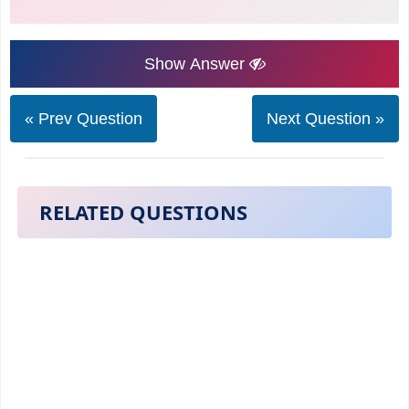
Show Answer
« Prev Question
Next Question »
RELATED QUESTIONS