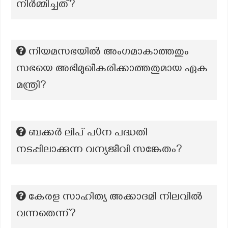
നിർമ്മിച്ചത്?
നിയമസഭയില്‍ അംഗമാകാത്തതും
സഭയെ അഭിമുഖീകരിക്കാത്തതുമായ ഏക
മന്ത്രി?
ബക്കർ ലിപ് പ0ന പദ്ധതി
നടപ്പിലാക്കുന്ന വന്യജീവി സങ്കേതം?
കേരള സാഹിത്യ അക്കാദമി നിലവില്‍
വന്നതെന്ന്?