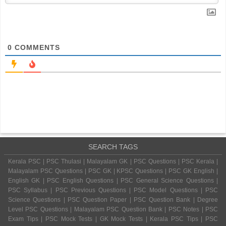
0
COMMENTS
SEARCH TAGS
Kerala PSC | PSC Thulasi | Malayalam GK | PSC Questions | PSC Kerala |
Malayalam PSC Questions | PSC GK | KPSC Questions | PSC GK English |
English GK | PSC English Questions | PSC General Science Questions |
PSC Syllabus | PSC Previous Questions | PSC Model Questions | PSC
Science Questions | PSC Question Paper | PSC Question Bank | Degree
Level PSC Questions | Malayalam PSC Question Bank | PSC Notes | PSC
Exam Tips | PSC Mock Tests | GK Mock Tests | Kerala PSC Tips | PSC