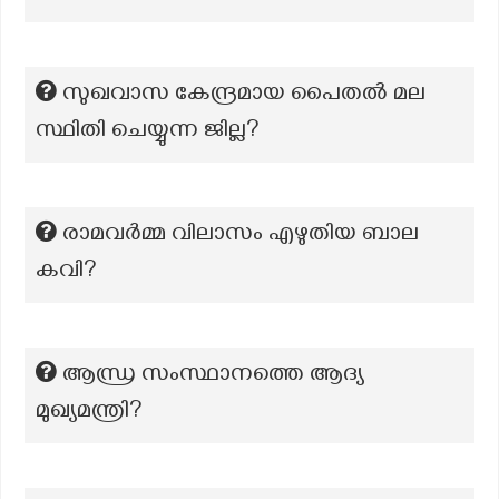
സുഖവാസ കേന്ദ്രമായ പൈതൽ മല
സ്ഥിതി ചെയ്യുന്ന ജില്ല?
രാമവർമ്മ വിലാസം എഴുതിയ ബാല
കവി?
ആന്ധ്ര സംസ്ഥാനത്തെ ആദ്യ
മുഖ്യമന്ത്രി?