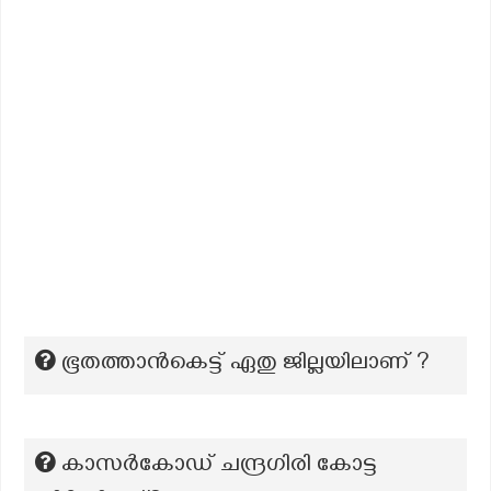
ഭൂതത്താൻകെട്ട് ഏതു ജില്ലയിലാണ് ?
കാസർകോഡ് ചന്ദ്രഗിരി കോട്ട