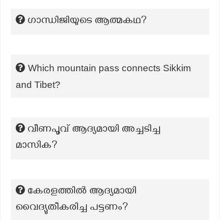
ഗാന്ധിജിയുടെ ആത്മകഥ?
Which mountain pass connects Sikkim
and Tibet?
വീണപൂവ് ആദ്യമായി അച്ചടിച്ച
മാസിക?
കേരളത്തിൽ ആദ്യമായി
വൈദ്യുതീകരിച്ച പട്ടണം?