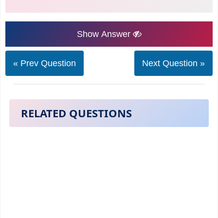
Show Answer
« Prev Question
Next Question »
RELATED QUESTIONS