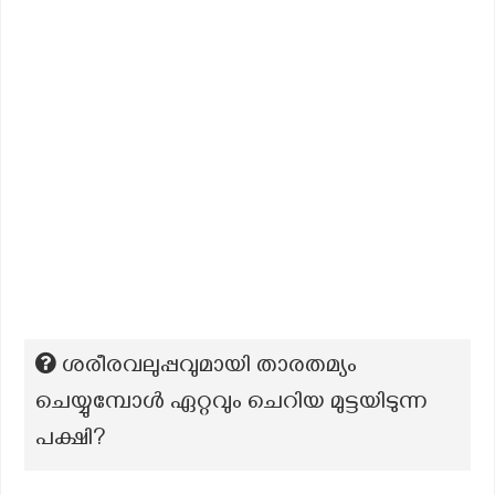
ശരീരവലുപ്പവുമായി താരതമ്യം
ചെയ്യുമ്പോൾ ഏറ്റവും ചെറിയ മുട്ടയിടുന്ന
പക്ഷി?