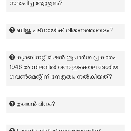
സ്ഥാപിച്ച ആശ്രമം?
ബിജു പട്നായിക് വിമാനത്താവളം?
ക്യാബിനറ്റ് മിഷൻ ശുപാർശ പ്രകാരം
1946 ൽ നിലവിൽ വന്ന ഇടക്കാല ദേശീയ
ഗവൺമെന്റിന് നേതൃത്വം നൽകിയത്?
തുഞ്ചന്‍ ദിനം?