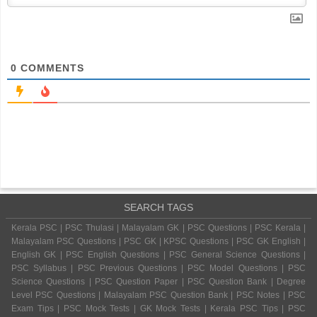
0
COMMENTS
SEARCH TAGS
Kerala PSC | PSC Thulasi | Malayalam GK | PSC Questions | PSC Kerala |
Malayalam PSC Questions | PSC GK | KPSC Questions | PSC GK English |
English GK | PSC English Questions | PSC General Science Questions |
PSC Syllabus | PSC Previous Questions | PSC Model Questions | PSC
Science Questions | PSC Question Paper | PSC Question Bank | Degree
Level PSC Questions | Malayalam PSC Question Bank | PSC Notes | PSC
Exam Tips | PSC Mock Tests | GK Mock Tests | Kerala PSC Tips | PSC