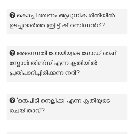
കൊച്ചി ഭരണം ആധുനിക രീതിയിൽ
ഉടച്ചുവാർത്ത ബ്രിട്ടീഷ് റസിഡന്‍റ്?
അരുന്ധതി റോയിയുടെ ഗോഡ് ഓഫ്
സ്മോൾ തിങ്സ് എന്ന കൃതിയിൽ
പ്രതിപാദിച്ചിരിക്കുന്ന നദി?
‘ഒരുപിടി നെല്ലിക്ക’ എന്ന കൃതിയുടെ
രചയിതാവ്?