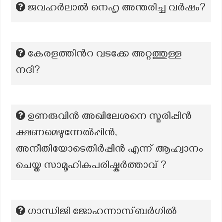
ജവഹർലാൽ നെഹൃ അന്തരിച്ച വർഷം?
കേരളത്തിന്‍റ വടക്കേ അറ്റത്തുള്ള
നദി?
ഉണരുവിൻ അഖിലേശനെ സ്മരിപ്പിൻ
ക്ഷണമെഴുന്നേൽപ്പിൻ,
അനീതിയോടെതിർപ്പിൻ എന്ന് ആഹ്വാനം
ചെയ്ത സാമൂഹികപരിഷ്കർത്താവ് ?
ഗാന്ധിജി ജോഹന്നാസ്ബർഗിൽ