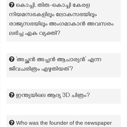
കൊച്ചി, തിരു-കൊച്ചി കേരള
നിയമസഭകളിലും ലോകസഭയിലും
രാജ്യസഭയിലും അംഗമാകാൻ അവസരം
ലഭിച്ച ഏക വ്യക്തി?
‘അച്ഛൻ അച്ചൻ ആചാര്യൻ’ എന്ന
ജീവചരിത്രം എഴുതിയത്?
ഇന്ത്യയിലെ ആദ്യ 3D ചിത്രം?
Who was the founder of the newspaper