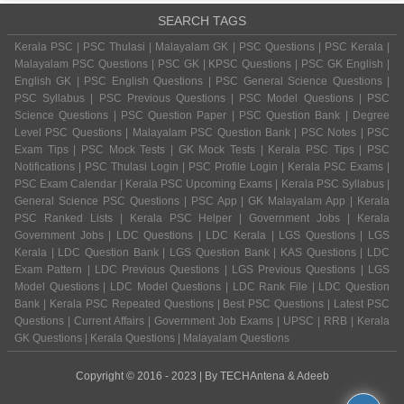
SEARCH TAGS
Kerala PSC | PSC Thulasi | Malayalam GK | PSC Questions | PSC Kerala |
Malayalam PSC Questions | PSC GK | KPSC Questions | PSC GK English |
English GK | PSC English Questions | PSC General Science Questions |
PSC Syllabus | PSC Previous Questions | PSC Model Questions | PSC
Science Questions | PSC Question Paper | PSC Question Bank | Degree
Level PSC Questions | Malayalam PSC Question Bank | PSC Notes | PSC
Exam Tips | PSC Mock Tests | GK Mock Tests | Kerala PSC Tips | PSC
Notifications | PSC Thulasi Login | PSC Profile Login | Kerala PSC Exams |
PSC Exam Calendar | Kerala PSC Upcoming Exams | Kerala PSC Syllabus |
General Science PSC Questions | PSC App | GK Malayalam App | Kerala
PSC Ranked Lists | Kerala PSC Helper | Government Jobs | Kerala
Government Jobs | LDC Questions | LDC Kerala | LGS Questions | LGS
Kerala | LDC Question Bank | LGS Question Bank | KAS Questions | LDC
Exam Pattern | LDC Previous Questions | LGS Previous Questions | LGS
Model Questions | LDC Model Questions | LDC Rank File | LDC Question
Bank | Kerala PSC Repeated Questions | Best PSC Questions | Latest PSC
Questions | Current Affairs | Government Job Exams | UPSC | RRB | Kerala
GK Questions | Kerala Questions | Malayalam Questions
Copyright © 2016 - 2023 | By
TECHAntena
&
Adeeb