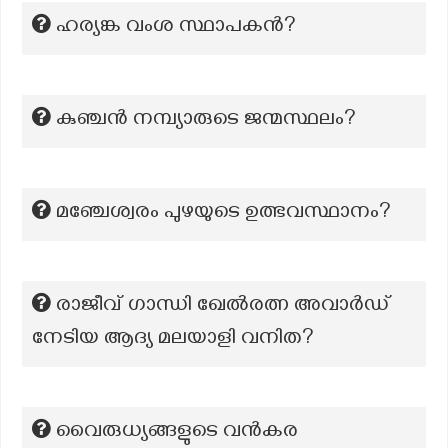
ഹര്യങ്ക വംശ സ്ഥാപകന്‍?
കുഞ്ചൻ നമ്പ്യാരുടെ ജന്മസ്ഥലം?
മഞ്ചേശ്വരം പുഴയുടെ ഉത്ഭവസ്ഥാനം?
രാജീവ് ഗാന്ധി ഖേൽരത്ന അവാർഡ്
നേടിയ ആദ്യ മലയാളി വനിത?
വൈരുധ്യങ്ങളുടെ വൻകര