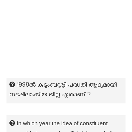
1998ൽ കുടുംബശ്രീ പദ്ധതി ആദ്യമായി
നടപ്പിലാക്കിയ ജില്ല ഏതാണ് ?
In which year the idea of constituent