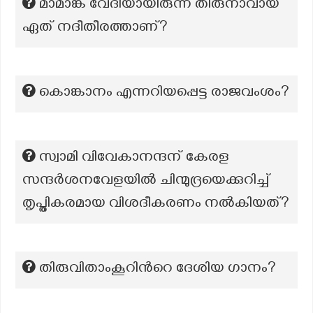
മാമാങ്ക വേദിയായിരുന്ന തിരുനാവായ
ഏത് നദീതീരത്താണ്?
കൊങ്കാനം എന്നറിയപ്പെട്ട രാജവംശം?
സ്വാമി വിവേകാനന്ദന് കേരള
സന്ദർശനവേളയിൽ ചിന്മുദ്രയെക്കുറിച്ച്
തൃപ്തികരമായ വിശദീകരണം നൽകിയത്?
തിരുവിതാംകൂറിന്‍റെ ദേശിയ ഗാനം?