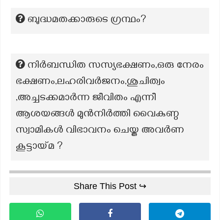
ബുദ്ധമതക്കാരുടെ ഗ്രന്ഥം?
നിർബന്ധിത സസ്യഭക്ഷണം,ഒരു നേരം
ഭക്ഷണം,ലഹരിവർജനം,ശുചിത്വം
,അച്ചടക്കമാർന്ന ജീവിതം എന്നീ
ആശയങ്ങൾ മുൻനിർത്തി വൈകുണ്ഠ
സ്വാമികൾ വിഭാവനം ചെയ്ത അവർണ
കൂട്ടായ്മ ?
Share This Post ↪