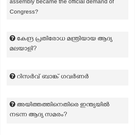
assembly became the official demand of
Congress?
കേന്ദ്ര പ്രതിരോധ മന്ത്രിയായ ആദ്യ
മലയാളി?
റിസർവ് ബാങ്ക് ഗവർണർ
അയിത്തത്തിനെതിരെ ഇന്ത്യയില്‍
നടന്ന ആദ്യ സമരം?