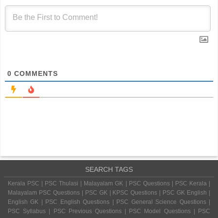
0
COMMENTS
SEARCH TAGS
Kerala PSC | PSC Thulasi | Malayalam GK | PSC Questions | PSC Kerala |
Malayalam PSC Questions | PSC GK | KPSC Questions | PSC GK English |
English GK | PSC English Questions | PSC General Science Questions |
PSC Syllabus | PSC Previous Questions | PSC Model Questions | PSC