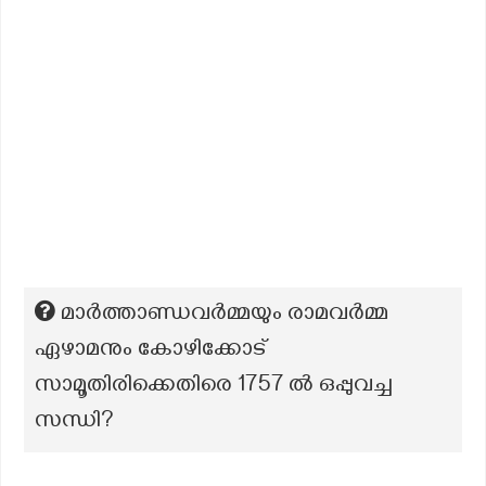
മാർത്താണ്ഡവർമ്മയും രാമവർമ്മ
ഏഴാമനും കോഴിക്കോട്
സാമൂതിരിക്കെതിരെ 1757 ൽ ഒപ്പുവച്ച
സന്ധി?