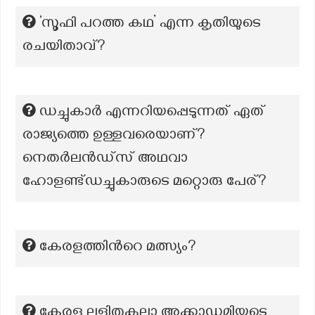
‘സൂഫി പറത്ത കഥ’ എന്ന കൃതിയുടെ
രചയിതാവ്?
ഡച്ചുകാർ എന്നറിയപ്പെടുന്നത് ഏത്
രാജ്യത്തെ ഉള്ളവരെയാണ്?
നെതർലൻഡ്സ് അഥവാ
ഹോളണ്ട്ഡച്ചുകാരുടെ മറ്റൊരു പേര്?
കേരളത്തിന്‍റെ മത്സ്യം?
കേരള ലളിതകലാ അക്കാഡമിയുടെ