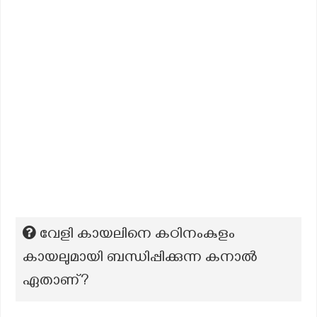
വേളി കായലിനെ കഠിനംകുളം
കായലുമായി ബന്ധിപ്പിക്കുന്ന കനാൽ
ഏതാണ്?