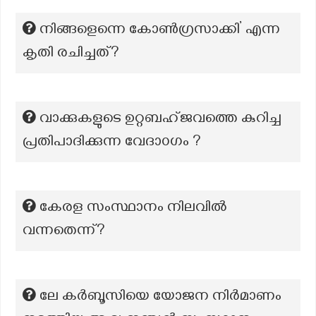
നിങ്ങളെന്നെ കോൺഗ്രസാക്കി’ എന്ന
കൃതി രചിച്ചത്?
വാക്കുകളുടെ ഉറ്റബഹ്ജവത്തെ കുറിച്ച
പ്രതിപാദിക്കുന്ന വേദാ൦ഗം ?
കേരള സംസ്ഥാനം നിലവില്‍
വന്നതെന്ന്?
ലേ കർബൂസിയെ യോജന നിർമാണം