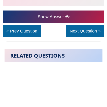
Show Answer
« Prev Question
Next Question »
RELATED QUESTIONS