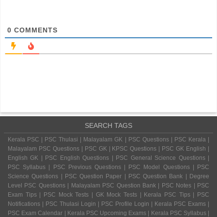
0
COMMENTS
SEARCH TAGS
Kerala PSC | PSC Thulasi | Malayalam GK | PSC Questions | PSC Kerala |
Malayalam PSC Questions | PSC GK | KPSC Questions | PSC GK English |
English GK | PSC English Questions | PSC General Science Questions |
PSC Syllabus | PSC Previous Questions | PSC Model Questions | PSC
Science Questions | PSC Question Paper | PSC Question Bank | Degree
Level PSC Questions | Malayalam PSC Question Bank | PSC Notes | PSC
Exam Tips | PSC Mock Tests | GK Mock Tests | Kerala PSC Tips | PSC
Notifications | PSC Thulasi Login | PSC Profile Login | Kerala PSC Exams |
PSC Exam Calendar | Kerala PSC Upcoming Exams | Kerala PSC Syllabus |