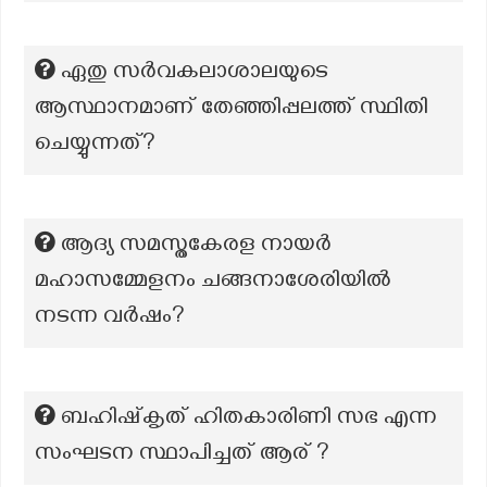
ഏതു സർവകലാശാലയുടെ
ആസ്ഥാനമാണ് തേഞ്ഞിപ്പലത്ത് സ്ഥിതി
ചെയ്യുന്നത്?
ആദ്യ സമസ്തകേരള നായർ
മഹാസമ്മേളനം ചങ്ങനാശേരിയിൽ
നടന്ന വർഷം?
ബഹിഷ്‌കൃത് ഹിതകാരിണി സഭ എന്ന
സംഘടന സ്ഥാപിച്ചത് ആര് ?