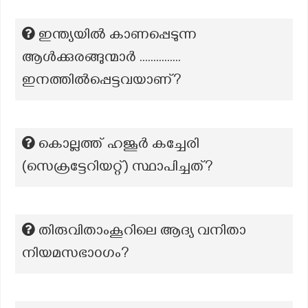
ഇന്ത്യയിൽ കാണപ്പെടുന്ന
ആൾക്കുരങ്ങുന്മാർ ...............
ഇനത്തിൽപ്പെട്ടവയാണ്?
കൊല്ലത്ത് ഹജൂർ കച്ചേരി
(സെക്രട്ടേറിയറ്റ്) സ്ഥാപിച്ചത്?
തിരുവിതാംകൂറിലെ ആദ്യ വനിതാ
നിയമസഭാ൦ഗം?