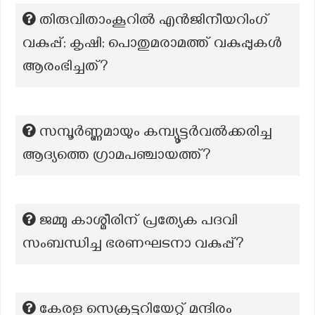
തിരുവിതാംകൂറിൽ എൻജിനീയറിംഗ്
വകുപ്പ്; കൃഷി; പൊതുമരാമത്ത് വകുപ്പുകൾ
ആരംഭിച്ചത്?
സമ്പൂര്‍ണ്ണമായും കമ്പ്യൂട്ടര്‍വല്‍ക്കരിച്ച
ആദ്യത്തെ ഗ്രാമപഞ്ചായത്ത്?
ജമ്മു കാശ്മീരിന് പ്രത്യേക പദവി
സംബന്ധിച്ച ഭരണഘടനാ വകുപ്പ്?
കേരള സെക്രട്ടറിയേറ്റ് മന്ദിരം