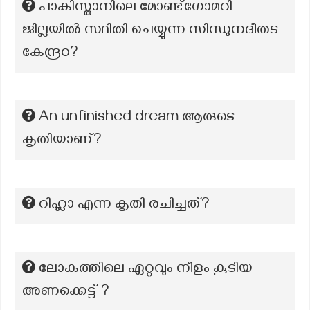
പാകിസ്താനിലെ മോണ്ട്ഗോമറി
ജില്ലയിൽ സ്ഥിതി ചെയ്യുന്ന സിന്ധുനദീതട
കേന്ദ്രo?
An unfinished dream ആരുടെ
കൃതിയാണ്?
റിഹ്ലാ എന്ന കൃതി രചിച്ചത്?
ലോകത്തിലെ ഏറ്റവും നീളം കൂടിയ
അണക്കെട്ട് ?