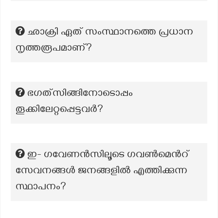
ഛാക്രി ഏത് സംസ്ഥാനത്തെ പ്രധാന
നൃത്തരൂപമാണ്?
ഭഗത്‌സിങ്ങിനോടൊപ്പം
തൂക്കിലേറ്റപ്പെട്ടവർ?
ഇ- ഗവേണൻസിലൂടെ ഗവൺമെൻറ്
സേവനങ്ങൾ ജനങ്ങളിൽ എത്തിക്കുന്ന
സ്ഥാപനം?