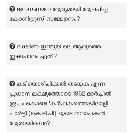
ജനഗണമന ആദ്യമായി ആലപിച്ച
കോൺഗ്രസ് സമ്മേളനം?
ദക്ഷിണ ഇന്ത്യയിലെ ആദ്യത്തെ
തൂക്കുപാലം ഏത്?
കുടിയൊഴിപ്പിക്കൽ തടയുക എന്ന
പ്രധാന ലക്ഷ്യത്തോടെ 1962 മാർച്ചിൽ
രൂപം കൊണ്ട 'കർഷകത്തൊഴിലാളി
പാർട്ടി (കെ.ടി.പി)' യുടെ സ്ഥാപകൻ
ആരായിരുന്നു?