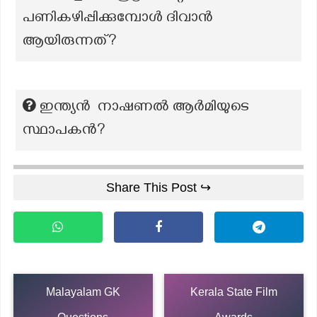
പണികഴിപ്പിക്കുമ്പോൾ ദിവാൻ
ആയിരുന്നത്?
ഇന്ത്യൻ നാഷണൽ ആർമിയുടെ
സ്ഥാപകൻ?
Share This Post ↪
Malayalam GK
Kerala State Film