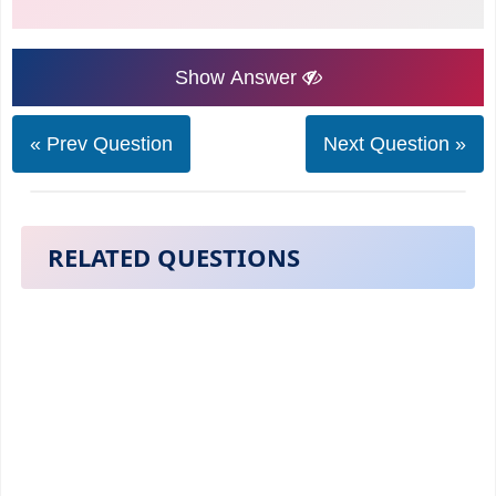
Show Answer
« Prev Question
Next Question »
RELATED QUESTIONS