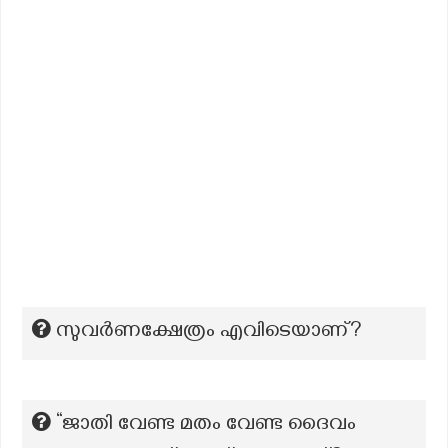
സുവർണക്ഷേത്രം എവിടെയാണ്?
“ജാതി വേണ്ട മതം വേണ്ട ദൈവം