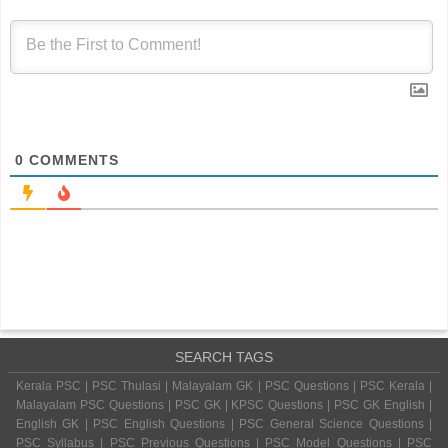
0
COMMENTS
SEARCH TAGS
Kerala PSC | PSC Thulasi | Malayalam GK | PSC Questions | PSC Kerala |
Malayalam PSC Questions | PSC GK | KPSC Questions | PSC GK English |
English GK | PSC English Questions | PSC General Science Questions |
PSC Syllabus | PSC Previous Questions | PSC Model Questions | PSC