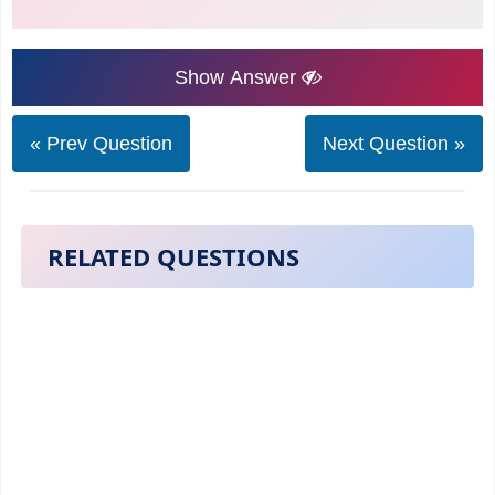
Show Answer
« Prev Question
Next Question »
RELATED QUESTIONS