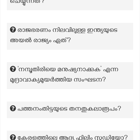
ചെയ്യുന്നത്?
രാജഭരണം നിലവിലുള്ള ഇന്ത്യയുടെ
അയൽ രാജ്യം ഏത്?
‘നമ്പൂതിരിയെ മനുഷ്യനാക്കുക’ എന്ന
മുദ്രാവാക്യമുയർത്തിയ സംഘടന?
പത്തനംതിട്ടയുടെ തനതുകലാരൂപം?
കേരളത്തിലെ ആദ്യ ഫിലിം സ്റ്റുഡിയോ?