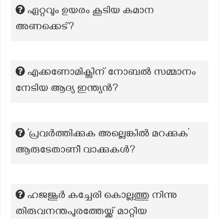
ഏറ്റവും ഉയരം കൂടിയ കമാന
അണക്കെട്?
എക്കണോമിക്സിന് നോബൽ സമ്മാനം
നേടിയ ആദ്യ ഇന്ത്യൻ?
‘പ്രവർത്തിക്കുക അല്ലെങ്കിൽ മറക്കുക’
ആരുടേതാണീ വാക്കുകൾ?
ഹജജൂർ കച്ചേരി കൊല്ലത്തു നിന്നു
തിരുവനന്തപുരത്തേയ്ക്ക് മാറ്റിയ