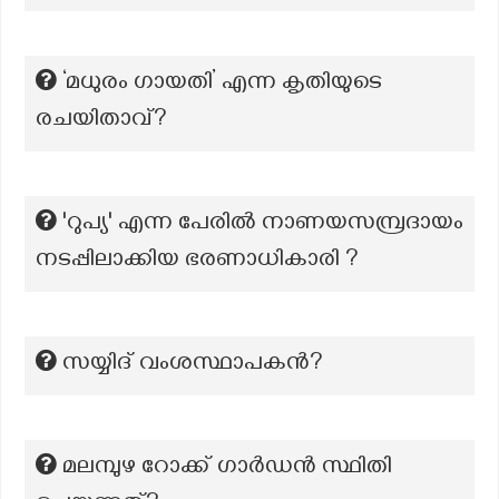
‘മധുരം ഗായതി’ എന്ന കൃതിയുടെ
രചയിതാവ്?
'റുപ്യ' എന്ന പേരിൽ നാണയസമ്പ്രദായം
നടപ്പിലാക്കിയ ഭരണാധികാരി ?
സയ്യിദ് വംശസ്ഥാപകൻ?
മലമ്പുഴ റോക്ക് ഗാര്‍ഡന്‍ സ്ഥിതി