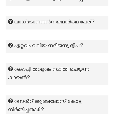
വാഗ്ഭടാനന്ദന്‍റ യഥാർത്ഥ പേര്?
ഏറ്റവും വലിയ നദീജന്യ ദ്വീപ്?
കൊച്ചി തുറമുഖം സ്ഥിതി ചെയ്യുന്ന
കായൽ?
സെൻറ് ആഞ്ചലോസ് കോട്ട
നിർമ്മിച്ചതാര്?