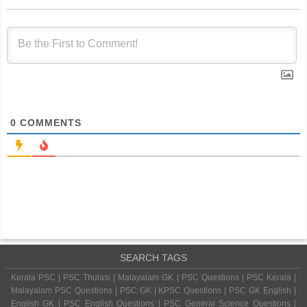
0
COMMENTS
SEARCH TAGS
Kerala PSC | PSC Thulasi | Malayalam GK | PSC Questions | PSC Kerala |
Malayalam PSC Questions | PSC GK | KPSC Questions | PSC GK English |
English GK | PSC English Questions | PSC General Science Questions |