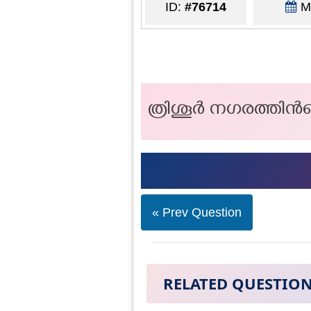
ID:
#76714
Ma
ത്രിശൂർ നഗരത്തിന്‍റ
« Prev Question
RELATED QUESTIO