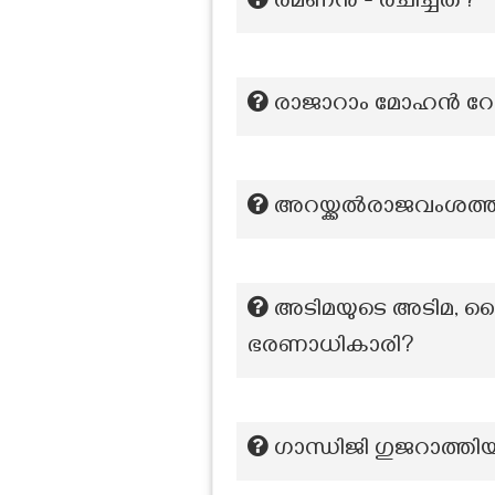
രമണന്‍ - രചിച്ചത്?
രാജാറാം മോഹൻ റോയി
അറയ്ക്കല്‍രാജവംശത്
അടിമയുടെ അടിമ, ദ
ഭരണാധികാരി?
ഗാന്ധിജി ഗുജറാത്തി