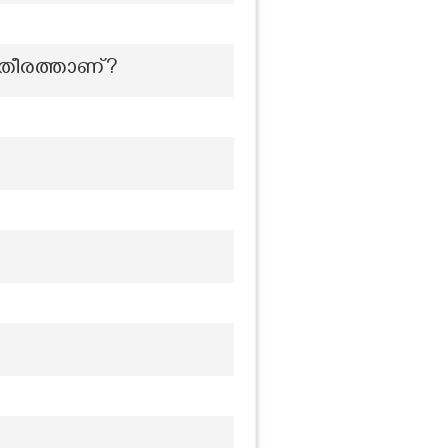
 തീരത്താണ്?