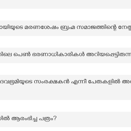
യുടെ മരണശേഷം ബ്രഹ്മ സമാജത്തിന്റെ നേതൃത
തിലെ പെണ്‍ ഭരണാധികാരികള്‍ അറിയപ്പെട്ടിരുന്
ൈവഭൂമിയുടെ സംരക്ഷകൻ എന്നീ പേരുകളിൽ അറി
യിൽ ആരംഭിച്ച പത്രം?