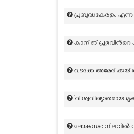
പ്രബുദ്ധകേരളം എന്ന
കാനിങ് പ്രഭുവിൻറെ ക
വടക്കേ അമേരിക്കയിൽ 
‘വിശ്വവിഖ്യാതമായ മൂ
ലോകസഭ നിലവിൽ വ