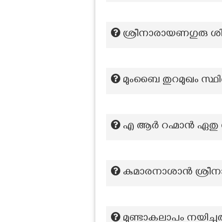
ശ്രീനാരായ​ണഗുരു ശി
മുംബൈ തുറമുഖം സ്ഥി
എ ആർ റഹ്മാൻ ഏതു 
കുമാരനാശാൻ ശ്രീനാ
മുണ്ടാകലാപം നയിച്ച