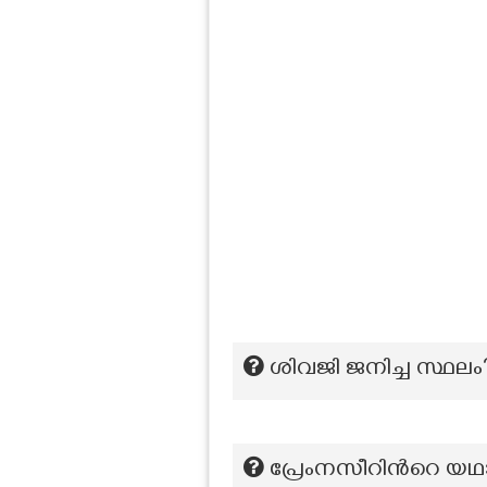
ശിവജി ജനിച്ച സ്ഥലം
പ്രേംനസീറിന്‍റെ യഥ