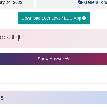
y 24, 2022
General Kn
Download 10th Level/ LDC App
െ ശില്പി?
Show Answer
NS