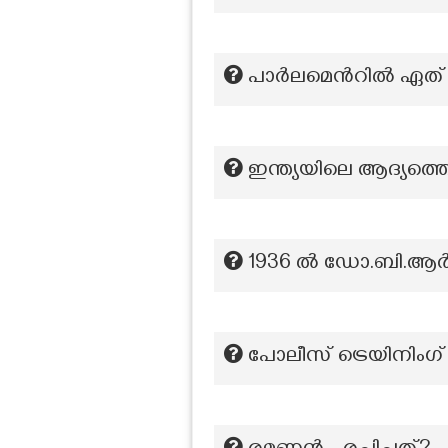
പാർലമെൻറിൽ ഏത് സ
ഇന്ത്യയിലെ ആദ്യത്
1936 ൽ ഡോ.ബി.ആർ
പോലീസ് ട്രെയിനിംഗ്