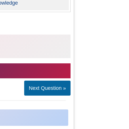
owledge
Next Question »