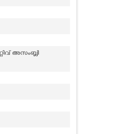
്റിവ് അസംബ്ലി