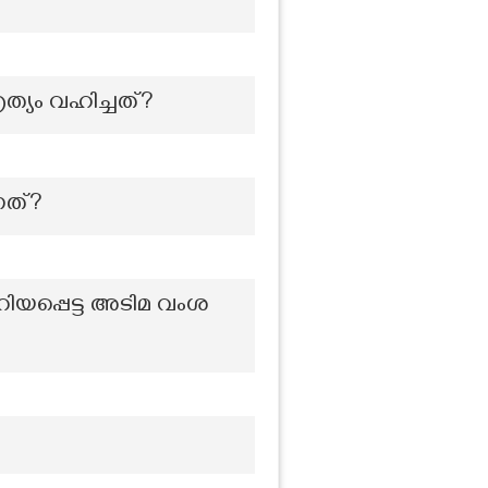
്യം വഹിച്ചത്?
നത്?
യപ്പെട്ട അടിമ വംശ