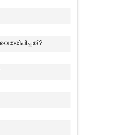
വതരിപ്പിച്ചത്?
?