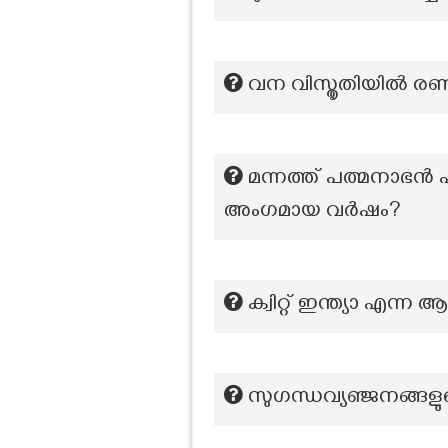
വന വിസ്തൃതിയിൽ രണ്ട
മന്നത്ത് പത്മനാഭൻ പ
അംഗമായ വർഷം?
ക്വിറ്റ് ഇന്ത്യാ എന്ന
സുഗന്ധവ്യഞ്ജനങ്ങളു