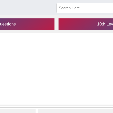
uestions
10th Le