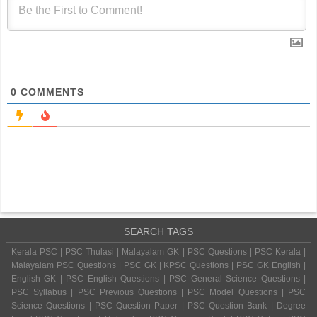
0
COMMENTS
SEARCH TAGS
Kerala PSC | PSC Thulasi | Malayalam GK | PSC Questions | PSC Kerala |
Malayalam PSC Questions | PSC GK | KPSC Questions | PSC GK English |
English GK | PSC English Questions | PSC General Science Questions |
PSC Syllabus | PSC Previous Questions | PSC Model Questions | PSC
Science Questions | PSC Question Paper | PSC Question Bank | Degree