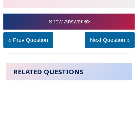
Show Answer
« Prev Question
Next Question »
RELATED QUESTIONS