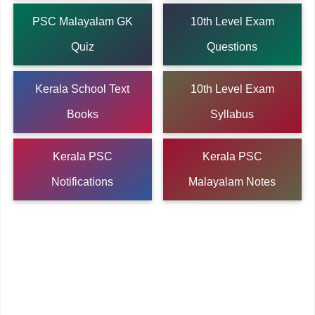
PSC Malayalam GK
10th Level Exam
Quiz
Questions
Kerala School Text
10th Level Exam
Books
Syllabus
Kerala PSC
Kerala PSC
Notifications
Malayalam Notes