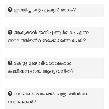
ഈജിപ്തിന്റെ ഏഷ്യൻ ഭാഗം?
ആര്യഭടൻ ജനിച്ച ആർമകം എന്ന
സ്ഥലത്തിൻെറ ഇപ്പോഴത്തെ പേര്?
കേന്ദ്ര മുഖ്യ വിവരാവകാശ
കമ്മീഷണറായ ആദ്യ വനിത?
‘നാഷണൽ പേപ്പർ’ പത്രത്തിന്‍റെ
സ്ഥാപകന്‍?