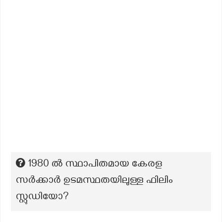
1980 ൽ സ്ഥാപിതമായ കേരള
സർക്കാർ ഉടമസ്ഥതയിലുള്ള ഫിലിം
സ്റ്റുഡിയോ?