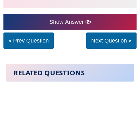
Show Answer
« Prev Question
Next Question »
RELATED QUESTIONS