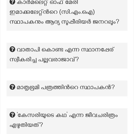
കാര്‍‍മലെറ്റ് ഓഫ് മേരി
ഇമാക്കുലേറ്റ്ന്‍റെ (സി.എം.ഐ)
സ്ഥാപകനും ആദ്യ സുപ്പീരിയര്‍ ജനറലും?
വാതാപി കൊണ്ട എന്ന സ്ഥാനപ്പേര്
സ്വീകരിച്ച പല്ലവരാജാവ്?
മാതൃഭൂമി പത്രത്തിന്‍റെ സ്ഥാപകന്‍?
‘കേസരിയുടെ കഥ’ എന്ന ജീവചരിത്രം
എഴുതിയത്?