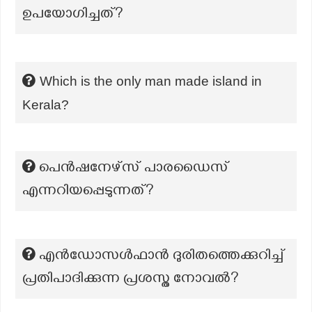
ഉപയോഗിച്ചത്?
Which is the only man made island in
Kerala?
പെൻഷനേഴ്‌സ് പാരഡൈസ്
എന്നറിയപ്പെടുന്നത്?
എൻഡോസൾഫാൻ ദുരിതത്തെക്കുറിച്ച്
പ്രതിപാദിക്കുന്ന പ്രശസ്ത നോവൽ?