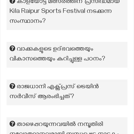
കാളയോട്ട മത്സരത്തിന് പ്രസിദ്ധമായ
Kila Raipur Sports Festival നടക്കുന്ന
സംസ്ഥാനം?
വാക്കുകളുടെ ഉദ്ഭവത്തെയും
വികാസത്തെയും കുറിച്ചുള്ള പഠനം?
രാജധാനി എക്സ്പ്രസ് ട്രെയിൻ
സർവീസ് ആരംഭിച്ചത്?
താഴെപ്പറയുന്നവയില്‍ നമ്പൂതിരി