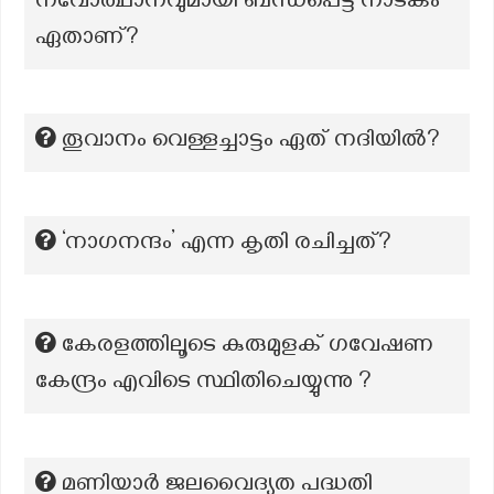
നവോത്ഥാനവുമായി ബന്ധപ്പെട്ട നാടകം
ഏതാണ്?
തൂവാനം വെള്ളച്ചാട്ടം ഏത് നദിയിൽ?
‘നാഗനന്ദം’ എന്ന കൃതി രചിച്ചത്?
കേരളത്തിലൂടെ കുരുമുളക് ഗവേഷണ
കേന്ദ്രം എവിടെ സ്ഥിതിചെയ്യുന്നു ?
മണിയാര്‍ ജലവൈദ്യുത പദ്ധതി