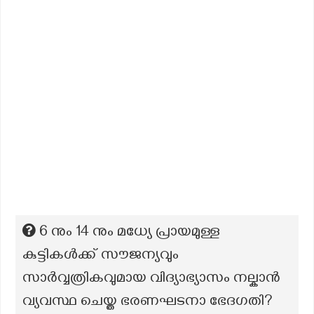
6 നും 14 നും മധ്യേ പ്രായമുള്ള
കുട്ടികൾക്ക് സൗജന്യവും
സാർവ്വത്രികവുമായ വിദ്യാഭ്യാസം നല്കാൻ
വ്യവസ്ഥ ചെയ്ത ഭരണഘടനാ ഭേദഗതി?