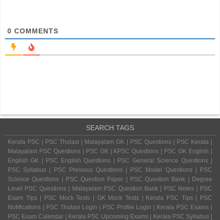
0
COMMENTS
SEARCH TAGS
Kerala PSC | PSC Thulasi | Malayalam GK | PSC Questions | PSC Kerala |
Malayalam PSC Questions | PSC GK | KPSC Questions | PSC GK English |
English GK | PSC English Questions | PSC General Science Questions |
PSC Syllabus | PSC Previous Questions | PSC Model Questions | PSC
Science Questions | PSC Question Paper | PSC Question Bank | Degree
Level PSC Questions | Malayalam PSC Question Bank | PSC Notes | PSC
Exam Tips | PSC Mock Tests | GK Mock Tests | Kerala PSC Tips | PSC
Notifications | PSC Thulasi Login | PSC Profile Login | Kerala PSC Exams |
PSC Exam Calendar | Kerala PSC Upcoming Exams | Kerala PSC Syllabus |