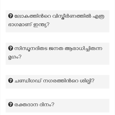
ലോകത്തിൻറെ വിസ്തീർണത്തിൽ എത്ര
ഭാഗമാണ് ഇന്ത്യ?
സിന്ധൂനദിതട ജനത ആരാധിച്ചിരുന്ന
മൃഗം?
ചണ്ഡീഗഡ് നഗരത്തിൻറെ ശില്പി?
രക്തദാന ദിനം?