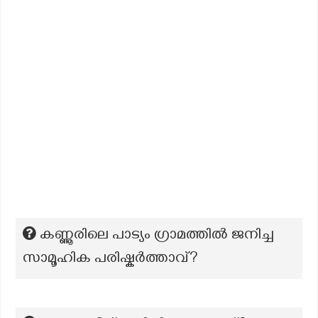
കണ്ണൂരിലെ പാട്യം ഗ്രാമത്തിൽ ജനിച്ച
സാമൂഹിക പരിഷ്കർത്താവ്?