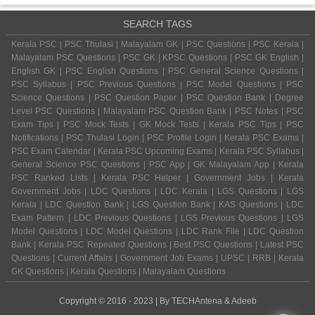
SEARCH TAGS
Kerala PSC | PSC Thulasi | Malayalam GK | PSC Questions | PSC Kerala |
Malayalam PSC Questions | PSC GK | KPSC Questions | PSC GK English |
English GK | PSC English Questions | PSC General Science Questions |
PSC Syllabus | PSC Previous Questions | PSC Model Questions | PSC
Science Questions | PSC Question Paper | PSC Question Bank | Degree
Level PSC Questions | Malayalam PSC Question Bank | PSC Notes | PSC
Exam Tips | PSC Mock Tests | GK Mock Tests | Kerala PSC Tips | PSC
Notifications | PSC Thulasi Login | PSC Profile Login | Kerala PSC Exams |
PSC Exam Calendar | Kerala PSC Upcoming Exams | Kerala PSC Syllabus |
General Science PSC Questions | PSC App | GK Malayalam App | Kerala
PSC Ranked Lists | Kerala PSC Helper | Government Jobs | Kerala
Government Jobs | LDC Questions | LDC Kerala | LGS Questions | LGS
Kerala | LDC Question Bank | LGS Question Bank | KAS Questions | LDC
Exam Pattern | LDC Previous Questions | LGS Previous Questions | LGS
Model Questions | LDC Model Questions | LDC Rank File | LDC Question
Bank | Kerala PSC Repeated Questions | Best PSC Questions | Latest PSC
Questions | Current Affairs | Government Job Exams | UPSC | RRB | Kerala
GK Questions | Kerala Questions | Malayalam Questions
Copyright © 2016 - 2023 | By
TECHAntena
&
Adeeb