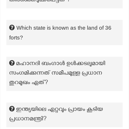
തിരഞ്ഞെടുക്കപ്പെട്ടത് ?
Which state is known as the land of 36
forts?
മഹാനദി ബംഗാൾ ഉൾക്കടലുമായി
സംഗമിക്കുന്നത് സമീപമുള്ള പ്രധാന
തുറമുഖം ഏത്?
ഇന്ത്യയിലെ ഏറ്റവും പ്രായം കൂടിയ
പ്രധാനമന്ത്രി?