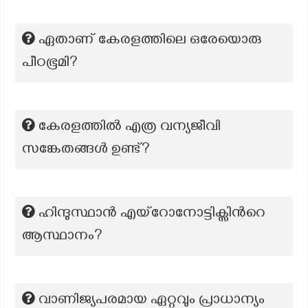
ഏതാണ് കേരളത്തിലെ ഒരേയൊരു
പീഠഭൂമി?
കേരളത്തിൽ എത്ര വന്യജീവി
സങ്കേതങ്ങൾ ഉണ്ട്?
ഹിന്ദുസ്ഥാൻ എയ്റോനോട്ടിക്സിന്‍റെ
ആസ്ഥാനം?
വാണിജ്യപരമായ ഏറ്റവും പ്രാധാന്യം