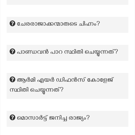
ചേരരാജാക്കന്മാരുടെ ചിഹ്നം?
പാണ്ഡവൻ പാറ സ്ഥിതി ചെയ്യുന്നത്?
ആർമി എയർ ഡിഫൻസ് കോളേജ്
സ്ഥിതി ചെയ്യുന്നത്?
മൊസാർട്ട് ജനിച്ച രാജ്യം?