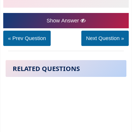
Show Answer
« Prev Question
Next Question »
RELATED QUESTIONS