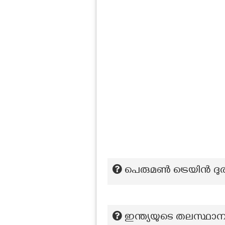
പെരുമൺ ട്രെയിൻ ദുര
ഇന്ത്യയുടെ തലസ്ഥാ