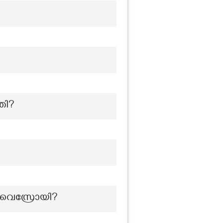
തി?
യ വൈസ്രോയി?