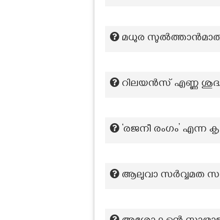
മധുര സുൽത്താൻമാ
റിലയൻസ് എണ്ണ ശുദ്
‘രജനീ രംഗം’ എന്ന കൃ
ആലുവാ സര്‍വ്വമത സമ