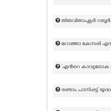
തിരുവിതാംകൂർ റബ്ബർ 
മറാത്താ കേസരി എന്ന
‘എന്‍റെ കാവ്യലോ
രണ്ടാം പാനിപ്പട്ട്