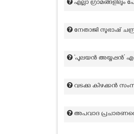
എല്ലാ ഗ്രാമങ്ങളിലു
നേതാജി സുഭാഷ് ചന്
‘പുലയൻ അയ്യപ്പൻ’ എന്
വടക്കു കിഴക്കന്‍ സ
അപവാദ പ്രചാരണത്തെ 