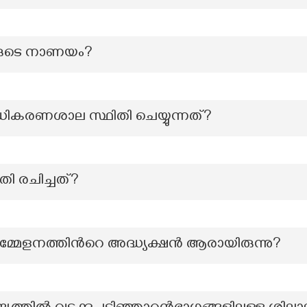
രുടെ നാണയം?
ധികരണശാല സ്ഥിതി ചെയ്യുന്നത്?
തി രചിച്ചത്?
്മേളനത്തിന്‍റെ അദ്ധ്യക്ഷൻ ആരായിരുന്നു?