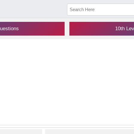
uestions
10th Le