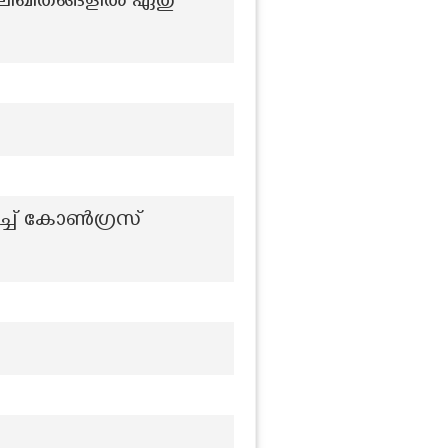
ാലിഖിതങ്ങളിൽ ഏതു
ിച്ച് കോൺഗ്രസ്