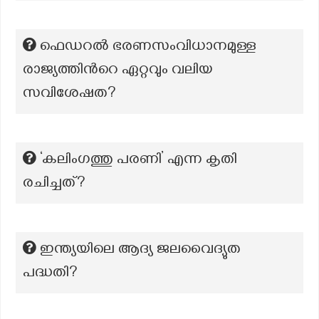
ഫെഡറൽ ഭരണസംവിധാനമുള്ള
രാജ്യത്തിൻറെ ഏറ്റവും വലിയ
സവിശേഷത?
‘കലിംഗത്തു പരണി’ എന്ന കൃതി
രചിച്ചത്?
ഇന്ത്യയിലെ ആദ്യ ജലവൈദ്യുത
പദ്ധതി?