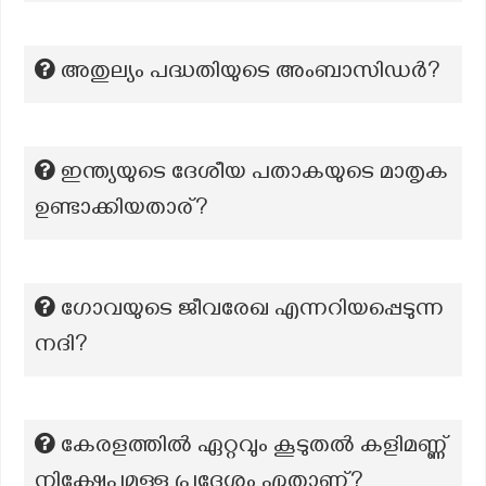
അതുല്യം പദ്ധതിയുടെ അംബാസിഡർ?
ഇന്ത്യയുടെ ദേശീയ പതാകയുടെ മാതൃക
ഉണ്ടാക്കിയതാര്?
ഗോവയുടെ ജീവരേഖ എന്നറിയപ്പെടുന്ന
നദി?
കേരളത്തിൽ ഏറ്റവും കൂടുതൽ കളിമണ്ണ്
നിക്ഷേപമുള്ള പ്രദേശം ഏതാണ്?