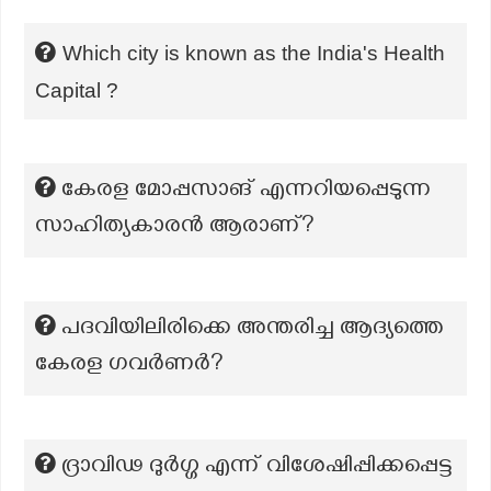
Which city is known as the India's Health
Capital ?
കേരള മോപ്പസാങ് എന്നറിയപ്പെടുന്ന
സാഹിത്യകാരൻ ആരാണ്?
പദവിയിലിരിക്കെ അന്തരിച്ച ആദ്യത്തെ
കേരള ഗവർണർ?
ദ്രാവിഢ ദുർഗ്ഗ എന്ന് വിശേഷിപ്പിക്കപ്പെട്ട