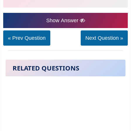
Show Answer
« Prev Question
Next Question »
RELATED QUESTIONS