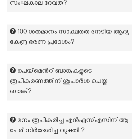
സംഘകാല ദേവത?
100 ശതമാനം സാക്ഷരത നേടിയ ആദ്യ
കേന്ദ്ര ഭരണ പ്രദേശം?
പെയ്മെന്‍റ് ബാങ്കുകളുടെ
രൂപീകരണത്തിന് ശുപാർശ ചെയ്ത
ബാങ്ക്?
മനം രൂപീകരിച്ച എൻഎസ്എസിന് ആ
പേര് നിർദേശിച്ച വ്യക്തി ?