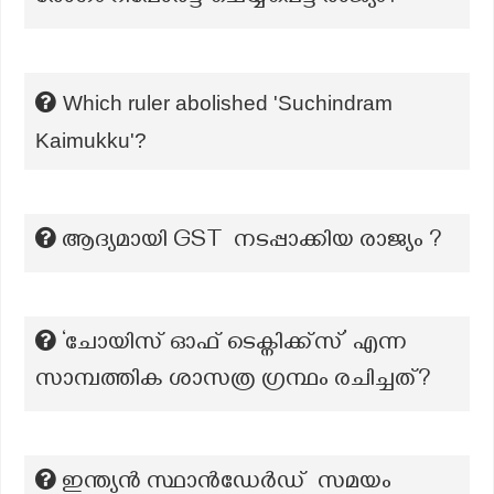
Which ruler abolished 'Suchindram
Kaimukku'?
ആദ്യമായി GST നടപ്പാക്കിയ രാജ്യം ?
‘ചോയിസ് ഓഫ് ടെക്നിക്ക്സ്’ എന്ന
സാമ്പത്തിക ശാസത്ര ഗ്രന്ഥം രചിച്ചത്?
ഇന്ത്യൻ സ്ഥാൻഡേർഡ് സമയം