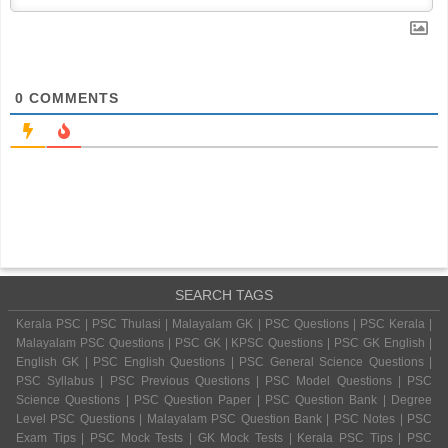
0
COMMENTS
SEARCH TAGS
Kerala PSC | PSC Thulasi | Malayalam GK | PSC Questions | PSC Kerala |
Malayalam PSC Questions | PSC GK | KPSC Questions | PSC GK English |
English GK | PSC English Questions | PSC General Science Questions |
PSC Syllabus | PSC Previous Questions | PSC Model Questions | PSC
Science Questions | PSC Question Paper | PSC Question Bank | Degree
Level PSC Questions | Malayalam PSC Question Bank | PSC Notes | PSC
Exam Tips | PSC Mock Tests | GK Mock Tests | Kerala PSC Tips | PSC