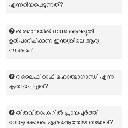
എന്നറിയപ്പെടുന്നത്?
തിരമാലയിൽ നിന്നു വൈദ്യുതി
ഉത്പാദിപ്പിക്കുന്ന ഇന്ത്യയിലെ ആദ്യ
സംരഭം?
ദ ലൈഫ് ഓഫ് മഹാത്മാഗാന്ധി എന്ന
കൃതി രചിച്ചത്?
തിരുവിതാംകൂറിൽ പ്രായപൂർത്തി
വോട്ടവകാശം ഏർപ്പെടുത്തിയ രാജാവ്?