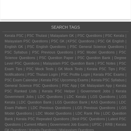
SEARCH TAGS
Kerala PSC | PSC Thulasi | Malayalam GK | PSC Questions | PSC Kerala |
Malayalam PSC Questions | PSC GK | KPSC Questions | PSC GK English |
English GK | PSC English Questions | PSC General Science Questions |
PSC Syllabus | PSC Previous Questions | PSC Model Questions | PSC
Science Questions | PSC Question Paper | PSC Question Bank | Degree
Level PSC Questions | Malayalam PSC Question Bank | PSC Notes | PSC
Exam Tips | PSC Mock Tests | GK Mock Tests | Kerala PSC Tips | PSC
Notifications | PSC Thulasi Login | PSC Profile Login | Kerala PSC Exams |
PSC Exam Calendar | Kerala PSC Upcoming Exams | Kerala PSC Syllabus |
General Science PSC Questions | PSC App | GK Malayalam App | Kerala
PSC Ranked Lists | Kerala PSC Helper | Government Jobs | Kerala
Government Jobs | LDC Questions | LDC Kerala | LGS Questions | LGS
Kerala | LDC Question Bank | LGS Question Bank | KAS Questions | LDC
Exam Pattern | LDC Previous Questions | LGS Previous Questions | LGS
Model Questions | LDC Model Questions | LDC Rank File | LDC Question
Bank | Kerala PSC Repeated Questions | Best PSC Questions | Latest PSC
Questions | Current Affairs | Government Job Exams | UPSC | RRB | Kerala
GK Questions | Kerala Questions | Malayalam Questions