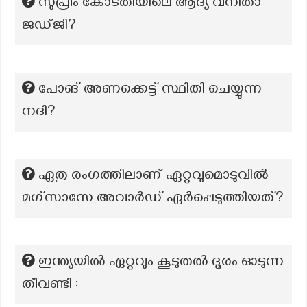
സുപ്രീം കോടതിയിലെ ആദ്യ വനിതാ
ജഡ്ജി?
പോങ് അണക്കെട്ട് സ്ഥിതി ചെയ്യുന്ന
നദി?
ഏതു രംഗത്തിലാണ് ഏറ്റവുമൊടുവിൽ
മഗ്‌സാസേ അവാർഡ് ഏർപ്പെടുത്തിയത്?
ഇന്ത്യയിൽ ഏറ്റവും കൂടുതൽ ദൂരം ഓടുന്ന
തീവണ്ടി :