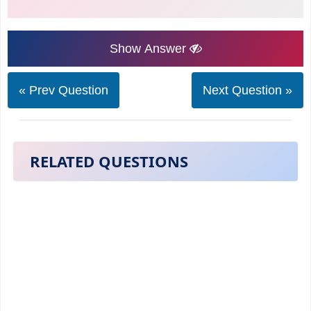
Show Answer
« Prev Question
Next Question »
RELATED QUESTIONS