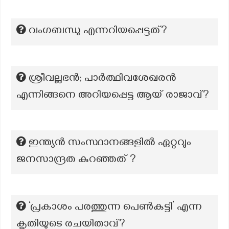
വംഗബന്ധു എന്നറിയപ്പെട്ടത്?
ശ്രീവല്ലഭൻ; പാർത്ഥിവശേഖരൻ
എന്നിങ്ങനെ അറിയപ്പെട്ട ആയ് രാജാവ്?
ഇന്ത്യൻ സംസ്ഥാനങ്ങളിൽ ഏറ്റവും
ജനസാന്ദ്രത കുറഞ്ഞത് ?
‘പ്രകാശം പരത്തുന്ന പെൺകുട്ടി’ എന്ന
കൃതിയുടെ രചയിതാവ്?