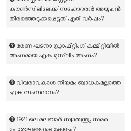
കൊച്ചി ലെജിസ്ലേറ്റീവ്
കൗൺസിലിലേക്ക് സഹോദരൻ അയ്യപ്പൻ
തിരഞ്ഞെടുക്കപ്പെട്ടത് ഏത് വർഷം?
ഭരണഘടനാ ഡ്രാഫ്റ്റിംഗ് കമ്മിറ്റിയിൽ
അംഗമായ ഏക മുസ്‌ലിം അംഗം?
വിവരാവകാശ നിയമം ബാധകമല്ലാത്ത
ഏക സംസ്ഥാനം?
1921 ലെ മലബാർ സ്വാതന്ത്ര്യ സമര
പോരാട്ടങ്ങളുടെ കേന്ദ്രം?