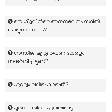
നെഹ്റുവിന്‍റെ അനന്ദഭവനം സ്ഥിതി
ചെയ്യുന്ന സ്ഥലം?
ഗാന്ധിജി എത്ര തവണ കേരളം
സന്ദർശിച്ചിട്ടുണ്ട്?
ഏറ്റവും വലിയ കായൽ?
പൂർവദിക്കിലെ ഏലത്തോട്ടം