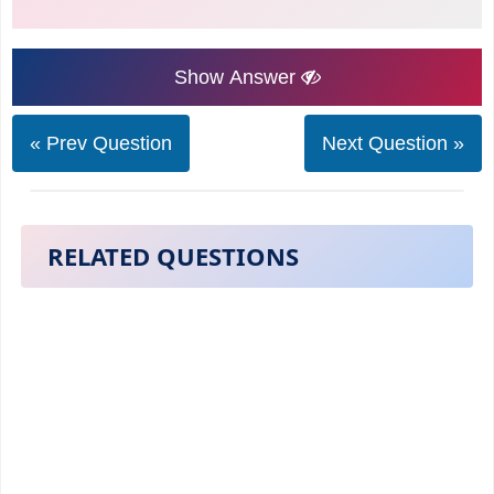
Show Answer
« Prev Question
Next Question »
RELATED QUESTIONS