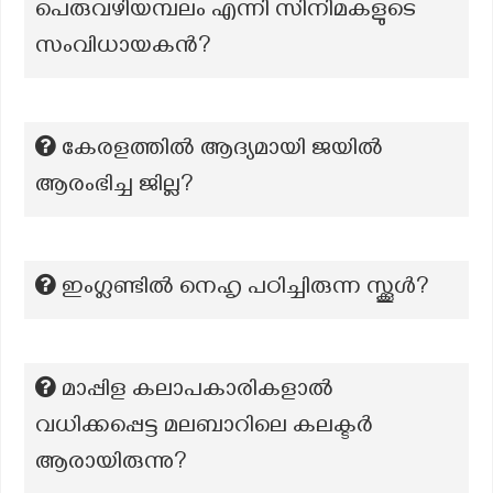
പെരുവഴിയമ്പലം എന്നി സിനിമകളുടെ
സംവിധായകൻ?
കേരളത്തില്‍ ആദ്യമായി ജയില്‍
ആരംഭിച്ച ജില്ല?
ഇംഗ്ലണ്ടിൽ നെഹൃ പഠിച്ചിരുന്ന സ്ക്കൂൾ?
മാപ്പിള കലാപകാരികളാൽ
വധിക്കപ്പെട്ട മലബാറിലെ കലക്ടർ
ആരായിരുന്നു?