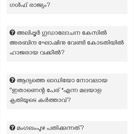
ഗൾഫ് രാജ്യം?
അലിപ്പൂർ ഗൂഡാലോചന കേസിൽ
അരബിന്ദ ഘോഷിനു വേണ്ടി കോടതിയിൽ
ഹാജരായ വക്കീൽ?
ആദ്യത്തെ ഓഡിയോ നോവലായ
''ഇതാണെന്റ പേര് "എന്ന മലയാള
കൃതിയുടെ കർത്താവ്?
മംഗലംപുഴ പതിക്കുന്നത്?