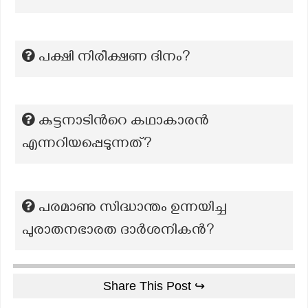
പക്ഷി നിരീക്ഷണ ദിനം?
കുട്ടനാടിന്‍റെ കഥാകാരന്‍
എന്നറിയപ്പെടുന്നത്?
പരമാണു സിദ്ധാന്തം ഉന്നയിച്ച
പുരാതനഭാരത ദാർശനികൻ?
Share This Post ↪