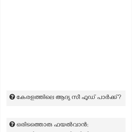
കേരളത്തിലെ ആദ്യ സീ ഫുഡ് പാര്‍ക്ക്?
ഒരിടത്തൊരു ഫയൽവാൻ;