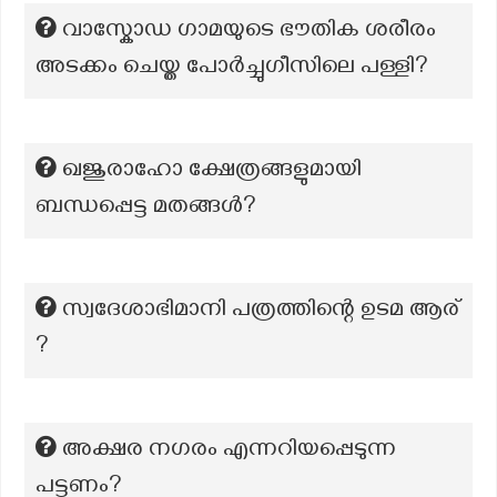
വാസ്കോഡ ഗാമയുടെ ഭൗതിക ശരീരം
അടക്കം ചെയ്ത പോർച്ചുഗീസിലെ പള്ളി?
ഖജുരാഹോ ക്ഷേത്രങ്ങളുമായി
ബന്ധപ്പെട്ട മതങ്ങൾ?
സ്വദേശാഭിമാനി പത്രത്തിന്റെ ഉടമ ആര്
?
അക്ഷര നഗരം എന്നറിയപ്പെടുന്ന
പട്ടണം?