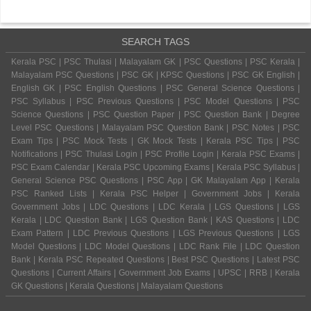
SEARCH TAGS
Kerala PSC | PSC Thulasi | Malayalam GK | PSC Questions | PSC Kerala |
Malayalam PSC Questions | PSC GK | KPSC Questions | PSC GK English |
English GK | PSC English Questions | PSC General Science Questions |
PSC Syllabus | PSC Previous Questions | PSC Model Questions | PSC
Science Questions | PSC Question Paper | PSC Question Bank | Degree
Level PSC Questions | Malayalam PSC Question Bank | PSC Notes | PSC
Exam Tips | PSC Mock Tests | GK Mock Tests | Kerala PSC Tips | PSC
Notifications | PSC Thulasi Login | PSC Profile Login | Kerala PSC Exams |
PSC Exam Calendar | Kerala PSC Upcoming Exams | Kerala PSC Syllabus |
General Science PSC Questions | PSC App | GK Malayalam App | Kerala
PSC Ranked Lists | Kerala PSC Helper | Government Jobs | Kerala
Government Jobs | LDC Questions | LDC Kerala | LGS Questions | LGS
Kerala | LDC Question Bank | LGS Question Bank | KAS Questions | LDC
Exam Pattern | LDC Previous Questions | LGS Previous Questions | LGS
Model Questions | LDC Model Questions | LDC Rank File | LDC Question
Bank | Kerala PSC Repeated Questions | Best PSC Questions | Latest PSC
Questions | Current Affairs | Government Job Exams | UPSC | RRB | Kerala
GK Questions | Kerala Questions | Malayalam Questions