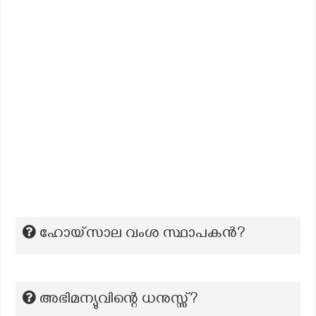
ഹോയ്സാല വംശ സ്ഥാപകന്‍?
അഭിമന്യുവിന്റെ ധനുസ്സ്?