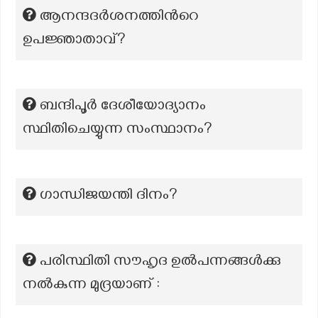
ആനന്ദദർശനത്തിന്‍റെ
ഉപജ്ഞാതാവ്?
ബന്ദിപൂർ ദേശീയോദ്യാനം
സ്ഥിതിചെയ്യുന്ന സംസ്ഥാനം?
ഗാന്ധിജയന്തി ദിനം?
പരിസ്ഥിതി സൗഹൃദ ഉൽപന്നങ്ങൾക്കു
നൽകുന്ന മുദ്രയാണ് :