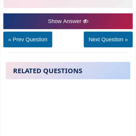
Show Answer
« Prev Question
Next Question »
RELATED QUESTIONS