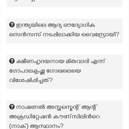
ഇന്ത്യയിലെ ആദ്യ ഔദ്യോഗിക
സെൻസസ് നടപ്പിലാക്കിയ വൈസ്രോയി?
ക്ഷീണഹൃദയനായ മിതവാദി എന്ന്
ഗോപാലകൃഷ്ണ ഗോഖലെയെ
വിശേഷിപ്പിച്ചത്?
നാഷണൽ അസ്സസ്മെന്റ് ആന്റ്
അക്രഡിറ്റേഷൻ കൗണ്സിലിന്‍റെ
(നാക്) ആസ്ഥാനം?