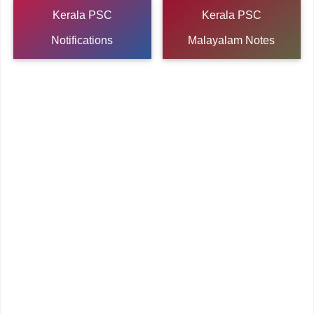
Kerala PSC
Kerala PSC
Notifications
Malayalam Notes