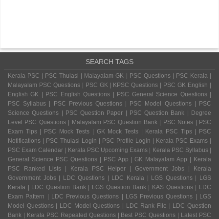
SEARCH TAGS
Kerala PSC | PSC Thulasi | Malayalam GK | PSC Questions | PSC Kerala |
Malayalam PSC Questions | PSC GK | KPSC Questions | PSC GK English |
English GK | PSC English Questions | PSC General Science Questions |
PSC Syllabus | PSC Previous Questions | PSC Model Questions | PSC
Science Questions | PSC Question Paper | PSC Question Bank | Degree
Level PSC Questions | Malayalam PSC Question Bank | PSC Notes | PSC
Exam Tips | PSC Mock Tests | GK Mock Tests | Kerala PSC Tips | PSC
Notifications | PSC Thulasi Login | PSC Profile Login | Kerala PSC Exams |
PSC Exam Calendar | Kerala PSC Upcoming Exams | Kerala PSC Syllabus |
General Science PSC Questions | PSC App | GK Malayalam App | Kerala
PSC Ranked Lists | Kerala PSC Helper | Government Jobs | Kerala
Government Jobs | LDC Questions | LDC Kerala | LGS Questions | LGS
Kerala | LDC Question Bank | LGS Question Bank | KAS Questions | LDC
Exam Pattern | LDC Previous Questions | LGS Previous Questions | LGS
Model Questions | LDC Model Questions | LDC Rank File | LDC Question
Bank | Kerala PSC Repeated Questions | Best PSC Questions | Latest PSC