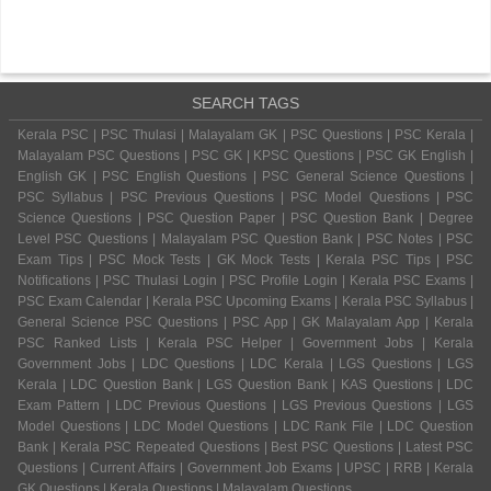
SEARCH TAGS
Kerala PSC | PSC Thulasi | Malayalam GK | PSC Questions | PSC Kerala |
Malayalam PSC Questions | PSC GK | KPSC Questions | PSC GK English |
English GK | PSC English Questions | PSC General Science Questions |
PSC Syllabus | PSC Previous Questions | PSC Model Questions | PSC
Science Questions | PSC Question Paper | PSC Question Bank | Degree
Level PSC Questions | Malayalam PSC Question Bank | PSC Notes | PSC
Exam Tips | PSC Mock Tests | GK Mock Tests | Kerala PSC Tips | PSC
Notifications | PSC Thulasi Login | PSC Profile Login | Kerala PSC Exams |
PSC Exam Calendar | Kerala PSC Upcoming Exams | Kerala PSC Syllabus |
General Science PSC Questions | PSC App | GK Malayalam App | Kerala
PSC Ranked Lists | Kerala PSC Helper | Government Jobs | Kerala
Government Jobs | LDC Questions | LDC Kerala | LGS Questions | LGS
Kerala | LDC Question Bank | LGS Question Bank | KAS Questions | LDC
Exam Pattern | LDC Previous Questions | LGS Previous Questions | LGS
Model Questions | LDC Model Questions | LDC Rank File | LDC Question
Bank | Kerala PSC Repeated Questions | Best PSC Questions | Latest PSC
Questions | Current Affairs | Government Job Exams | UPSC | RRB | Kerala
GK Questions | Kerala Questions | Malayalam Questions