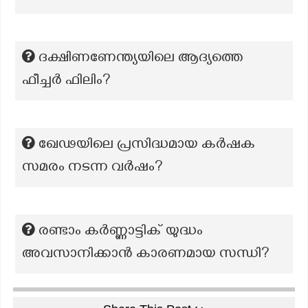
ദക്ഷിണണേന്ത്യയിലെ ആദ്യത്തെ
ഫീച്ചർ ഫിലിം?
ഖേഢയിലെ പ്രസിദ്ധമായ കർഷക
സമരം നടന്ന വർഷം?
രണ്ടാം കർണ്ണാട്ടിക് യുദ്ധം
അവസാനിക്കാൻ കാരണമായ സന്ധി?