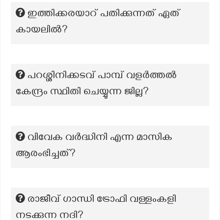
ഇത്തിക്കരയാറ് പതിക്കുന്നത് ഏത്
കായലിൽ?
പറശ്ശിനിക്കടവ് പാമ്പ് വളർത്തൽ
കേന്ദ്രം സ്ഥിതി ചെയ്യുന്ന ജില്ല?
വിവേക വർദ്ധിനി എന്ന മാസിക
ആരംഭിച്ചത്?
രാജീവ് ഗാന്ധി ട്രോഫി വള്ളംകളി
നടക്കുന്ന നദി?