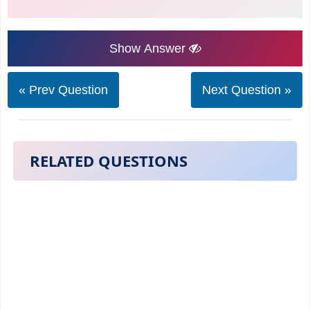
Show Answer
« Prev Question
Next Question »
RELATED QUESTIONS