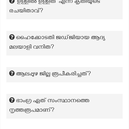
‘ഉള്ളിൽ ഉള്ളത്’ എന്ന കൃതിയുടെ
രചയിതാവ്?
ഹൈക്കോടതി ജഡ്ജിയായ ആദ്യ
മലയാളി വനിത?
ആലപ്പുഴ ജില്ല രൂപീകരിച്ചത്?
ഭാംഗ്ര ഏത് സംസ്ഥാനത്തെ
നൃത്തരൂപമാണ്?