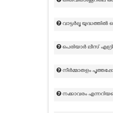
തിരുവിതാംകൂറിലെ അ
വാട്ടർലൂ യുദ്ധത്തി
പെരിയാർ ലീസ് എഗ്രിമ
നീര്‍മ്മാതളം പൂത്തപ്പോ
നക്കാവരം എന്നറിയപ്പ