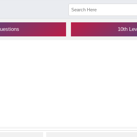
uestions
10th Le