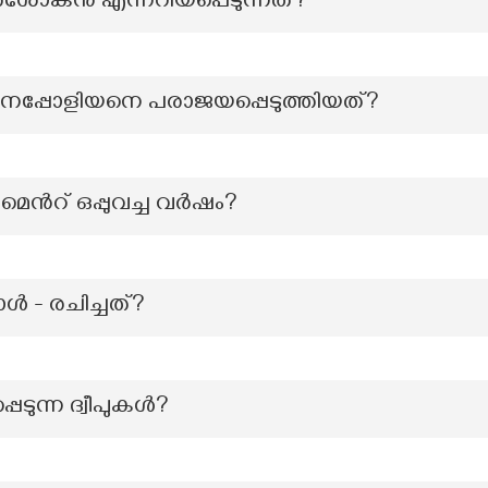
ശോകൻ എന്നറിയപ്പെടുന്നത്?
ൽ നെപ്പോളിയനെ പരാജയപ്പെടുത്തിയത്?
െന്‍റ് ഒപ്പുവച്ച വർഷം?
ള്‍ - രചിച്ചത്?
െടുന്ന ദ്വീപുകൾ?