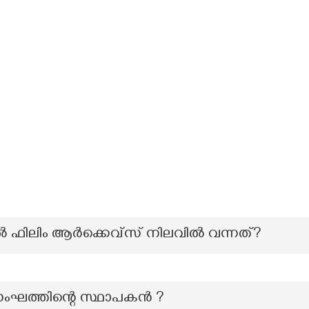
ഫിലിം ആർക്കെവ്സ് നിലവിൽ വന്നത്?
ംഘത്തിന്റെ സ്ഥാപകൻ ?