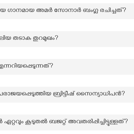
ശീയ ഗാനമായ അമർ സോനാർ ബംഗ്ല രചിച്ചത്?
 വലിയ തടാക തുറമുഖം?
്നറിയപ്പെടുന്നത്?
പരാജയപ്പെടുത്തിയ ബ്രിട്ടീഷ് സൈന്യാധിപൻ?
വും കൂടുതൽ ബജറ്റ് അവതരിപ്പിച്ചിട്ടുള്ളത്?