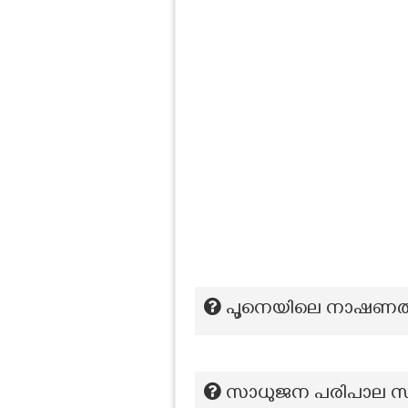
പൂനെയിലെ നാഷണൽ 
സാധുജന പരിപാല സ