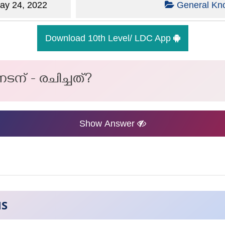
y 24, 2022
General Kn
Download 10th Level/ LDC App
ന് - രചിച്ചത്?
Show Answer
NS