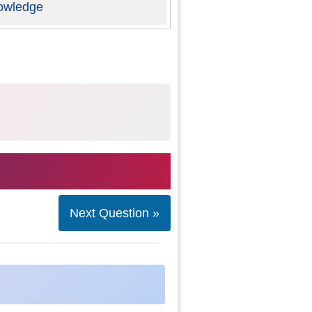
owledge
Next Question »