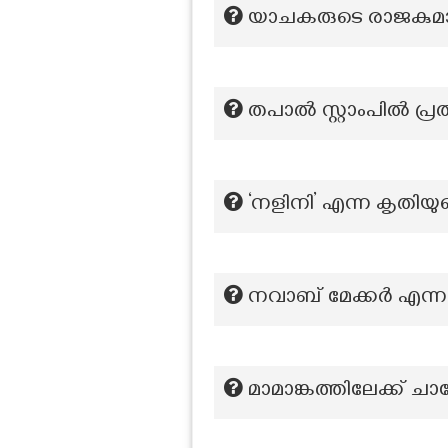
യാചകരുടെ രാജകുമാര
തപാൽ സ്റ്റാംപിൽ പ്
‘നളിനി’ എന്ന കൃതിയ
നവാബ് മേക്കർ എന്നറ
മാമാങ്കത്തിലേക്ക് 