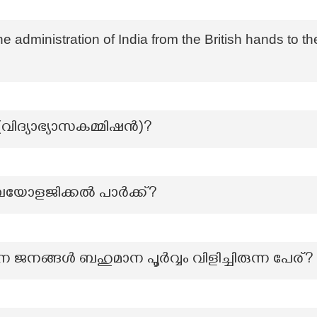
he administration of India from the British hands to t
 (വിദ്യാഭ്യാസകമ്മിഷന്‍)?
യോളജിക്കൽ പാർക്ക്?
 ജനങ്ങൾ ബഹുമാന പൂർവ്വം വിളിച്ചിരുന്ന പേര്?