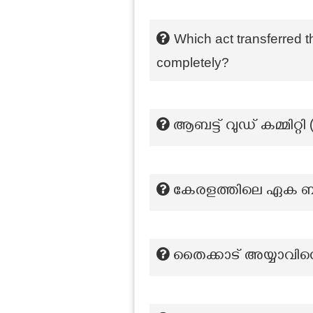
Which act transferred t
completely?
ആബട്ട് വുഡ് കമ്മിറ്റി
കേരളത്തിലെ ഏക ബ
തൈക്കാട് അയ്യാവിനെ