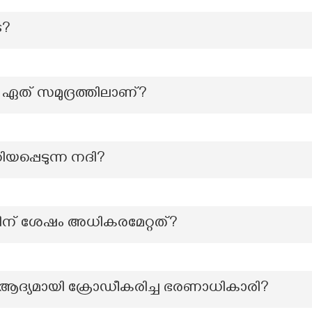
െ?
ഏത് സമുദ്രത്തിലാണ്?
യപ്പെടുന്ന നദി?
് ശേഷം അധികരമേറ്റത്?
 ആദ്യമായി ക്രോഡീകരിച്ച ഭരണാധികാരി?