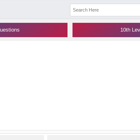
uestions
10th Le