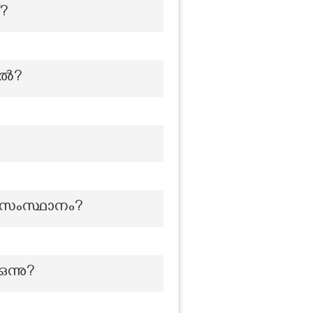
്?
ിൽ?
്ന സംസ്ഥാനം?
ന്നു?