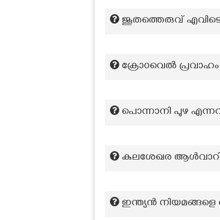
ജൂതത്തെരുവ് എവിട
ക്രോ൦വെൽ പ്രവാഹം 
പൊന്നാനി പുഴ എന്നറി
കുലശേഖര ആൾവാറിന
ഇന്ത്യൻ നിയമങ്ങളെ