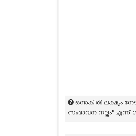
ഒന്നുകിൽ ലക്ഷ്യം നേ
സംഭാവന നല്കും" എന്ന്