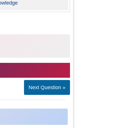
owledge
Next Question »