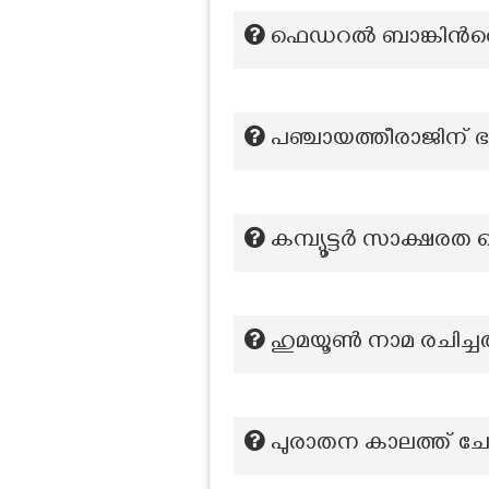
ഫെഡറൽ ബാങ്കിന്‍
പഞ്ചായത്തീരാജിന
കമ്പ്യൂട്ടർ സാക്ഷരത
ഹുമയൂൺ നാമ രചിച്ച
പുരാതന കാലത്ത് ചേരളം