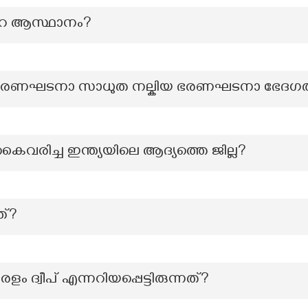
റെ ആസ്ഥാനം?
് ഭരണഘടനാ സാധുത നല്കിയ ഭരണഘടനാ ഭേദഗ
 കൈവരിച്ച ഇന്ത്യയിലെ ആദ്യത്തെ ജില്ല?
ത്?
 ദ്വീപ് എന്നറിയപ്പെട്ടിരുന്നത്?