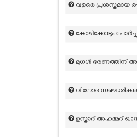
വളരെ പ്രശസ്തമായ ര
കോഴിക്കോടും പോർച്
മുഗൾ ഭരണത്തിന് അടി
വിനോദ സ‍ഞ്ചാരികളെ 
ഉസ്താദ് അഹമ്മദ് ഖാ