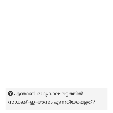
എന്താണ് മധ്യകാലഘട്ടത്തിൽ
സഡക്ക്-ഇ-അസം എന്നറിയപ്പെട്ടത്?