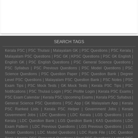
SEARCH TAGS
Kerala PSC | PSC Thulasi | Malayalam GK | PSC Questions | PSC Kerala |
Malayalam PSC Questions | PSC GK | KPSC Questions | PSC GK English |
English GK | PSC English Questions | PSC General Science Questions |
PSC Syllabus | PSC Previous Questions | PSC Model Questions | PSC
Science Questions | PSC Question Paper | PSC Question Bank | Degree
Level PSC Questions | Malayalam PSC Question Bank | PSC Notes | PSC
Exam Tips | PSC Mock Tests | GK Mock Tests | Kerala PSC Tips | PSC
Notifications | PSC Thulasi Login | PSC Profile Login | Kerala PSC Exams |
PSC Exam Calendar | Kerala PSC Upcoming Exams | Kerala PSC Syllabus |
General Science PSC Questions | PSC App | GK Malayalam App | Kerala
PSC Ranked Lists | Kerala PSC Helper | Government Jobs | Kerala
Government Jobs | LDC Questions | LDC Kerala | LGS Questions | LGS
Kerala | LDC Question Bank | LGS Question Bank | KAS Questions | LDC
Exam Pattern | LDC Previous Questions | LGS Previous Questions | LGS
Model Questions | LDC Model Questions | LDC Rank File | LDC Question