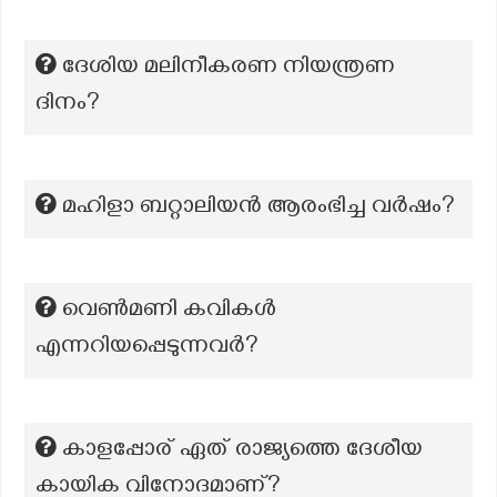
ദേശിയ മലിനീകരണ നിയന്ത്രണ
ദിനം?
മഹിളാ ബറ്റാലിയൻ ആരംഭിച്ച വർഷം?
വെൺമണി കവികൾ
എന്നറിയപ്പെടുന്നവര്‍?
കാളപ്പോര് ഏത് രാജ്യത്തെ ദേശീയ
കായിക വിനോദമാണ്?