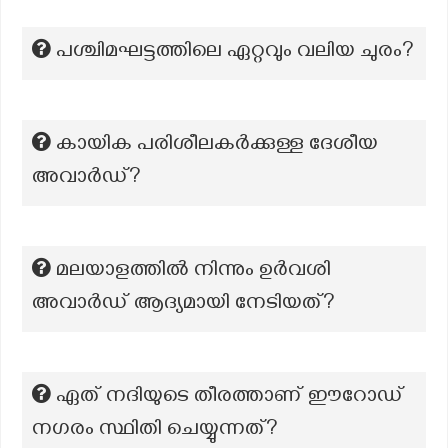
പശ്ചിമഘട്ടത്തിലെ ഏറ്റവും വലിയ ചുരം?
കായിക പരിശീലകർക്കുള്ള ദേശീയ
അവാർഡ്?
മലയാളത്തിൽ നിന്നും ഉർവശി
അവാർഡ് ആദ്യമായി നേടിയത്?
ഏത് നദിയുടെ തീരത്താണ് ഈറോഡ്
നഗരം സ്ഥിതി ചെയ്യുന്നത്?