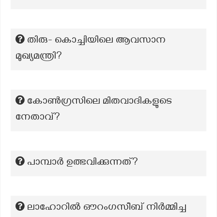
തിരു- കൊച്ചിയിലെ ആവസാന
മുഖ്യമന്ത്രി?
കോൺഗ്രസിലെ മിതവാദികളുടെ
നേതാവ്?
പാമ്പാർ ഉത്ഭവിക്കുന്നത്?
ലാഹോറിൽ ഔറംഗസീബ് നിർമ്മിച്ച