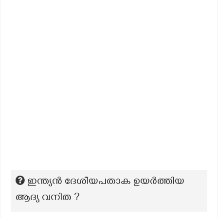
ഇന്ത്യൻ ദേശീയപതാക ഉയർത്തിയ
ആദ്യ വനിത ?