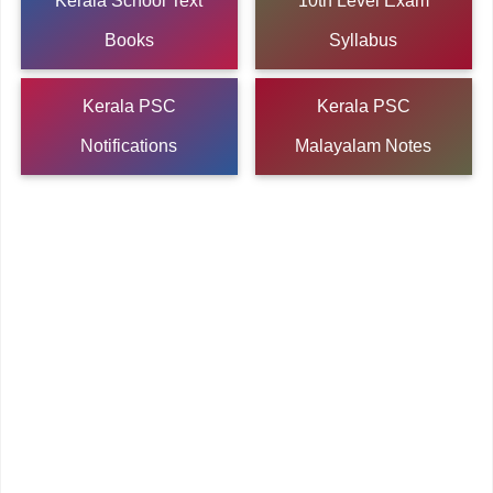
Kerala School Text
10th Level Exam
Books
Syllabus
Kerala PSC
Kerala PSC
Notifications
Malayalam Notes