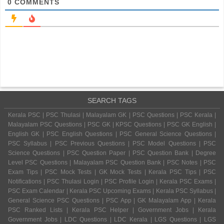
0
COMMENTS
SEARCH TAGS
Kerala PSC | PSC Thulasi | Malayalam GK | PSC Questions | PSC Kerala |
Malayalam PSC Questions | PSC GK | KPSC Questions | PSC GK English |
English GK | PSC English Questions | PSC General Science Questions |
PSC Syllabus | PSC Previous Questions | PSC Model Questions | PSC
Science Questions | PSC Question Paper | PSC Question Bank | Degree
Level PSC Questions | Malayalam PSC Question Bank | PSC Notes | PSC
Exam Tips | PSC Mock Tests | GK Mock Tests | Kerala PSC Tips | PSC
Notifications | PSC Thulasi Login | PSC Profile Login | Kerala PSC Exams |
PSC Exam Calendar | Kerala PSC Upcoming Exams | Kerala PSC Syllabus |
General Science PSC Questions | PSC App | GK Malayalam App | Kerala
PSC Ranked Lists | Kerala PSC Helper | Government Jobs | Kerala
Government Jobs | LDC Questions | LDC Kerala | LGS Questions | LGS