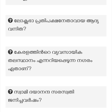
ലോക്സഭാ പ്രതിപക്ഷനേതാവായ ആദ്യ
വനിത?
കേരളത്തിൻറെ വ്യവസായിക
തലസ്ഥാനം എന്നറിയപ്പെടുന്ന നഗരം
ഏതാണ്?
സ്വാമി ദയാനന്ദ സരസ്വതി
ജനിച്ചവർഷം?