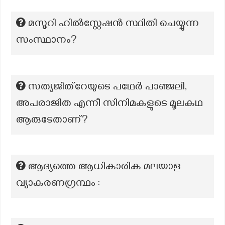
മസൂറി ഹിൽസ്റ്റേഷൻ സ്ഥിതി ചെയ്യുന്ന
സംസ്ഥാനം?
സത്യജിത്‌റേയുടെ പഥേർ പാഞ്ജലി,
അപരാജിത എന്നീ സിനിമകളുടെ മൂലകഥ
ആരുടേതാണ്?
ആദ്യത്തെ ആധികാരിക മലയാള
വ്യാകരണഗ്രന്ഥം :