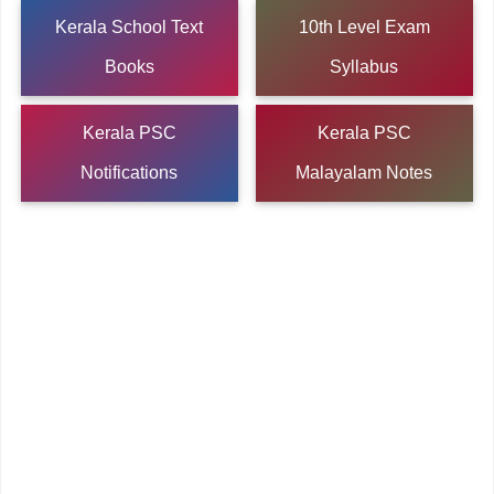
Kerala School Text
10th Level Exam
Books
Syllabus
Kerala PSC
Kerala PSC
Notifications
Malayalam Notes