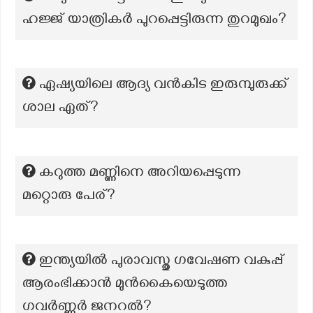
ഹജ്ജ് യാത്രികർ പുറപ്പെട്ടിരുന്ന തുറമുഖം?
ഏഷ്യയിലെ ആദ്യ വൻകിട ഇരുമ്പുരുക്ക്
ശാല ഏത്?
കറുത്ത മണ്ണിനെ അറിയപ്പെടുന്ന
മറ്റൊരു പേര്?
ഇന്ത്യയിൽ പുരാവസ്തു ഗവേഷണ വകുപ്പ്
ആരംഭിക്കാൻ മുൻകൈയെടുത്ത
ഗവർണ്ണർ ജനറൽ?