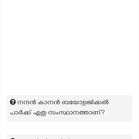
നന്ദൻ കാനൻ ബയോളജിക്കൽ
പാർക്ക് ഏതു സംസ്ഥാനത്താണ്?