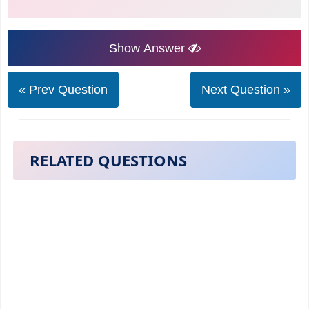
Show Answer
« Prev Question
Next Question »
RELATED QUESTIONS