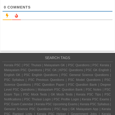
0
COMMENTS
SEARCH TAGS
Kerala PSC | PSC Thulasi | Malayalam GK | PSC Questions | PSC Kerala |
Malayalam PSC Questions | PSC GK | KPSC Questions | PSC GK English |
English GK | PSC English Questions | PSC General Science Questions |
PSC Syllabus | PSC Previous Questions | PSC Model Questions | PSC
Science Questions | PSC Question Paper | PSC Question Bank | Degree
Level PSC Questions | Malayalam PSC Question Bank | PSC Notes | PSC
Exam Tips | PSC Mock Tests | GK Mock Tests | Kerala PSC Tips | PSC
Notifications | PSC Thulasi Login | PSC Profile Login | Kerala PSC Exams |
PSC Exam Calendar | Kerala PSC Upcoming Exams | Kerala PSC Syllabus |
General Science PSC Questions | PSC App | GK Malayalam App | Kerala
PSC Ranked Lists | Kerala PSC Helper | Government Jobs | Kerala