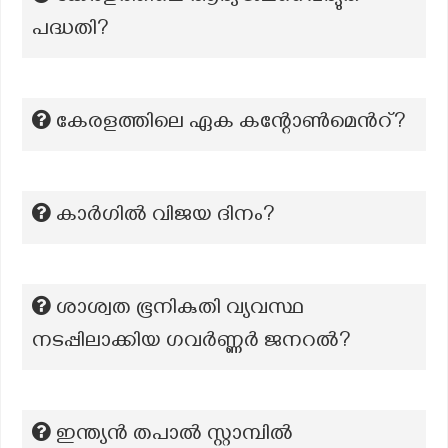
പദ്ധതി?
കേരളത്തിലെ ഏക കന്റോൺമെന്‍റ്?
കാർഗിൽ വിജയ ദിനം?
ശാശ്വത ഭൂനികുതി വ്യവസ്ഥ
നടപ്പിലാക്കിയ ഗവർണ്ണർ ജനറൽ?
ഇന്ത്യൻ തപാൽ സ്റ്റാമ്പിൽ