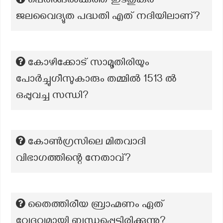
പെരിങ്ങൽക്കുത്ത് ഇടതുകര
ജലവൈദ്യുത പദ്ധതി എത് നദിയിലാണ്?
കോഴിക്കോട് സാമൂതിരിയും
പോർച്ചുഗീസുകാരും തമ്മിൽ 1513 ൽ
ഒപ്പുവച്ച സന്ധി?
കോൺഗ്രസിലെ മിതവാദി
വിഭാഗത്തിന്റെ നേതാവ്?
തൈത്തിരീയ ബ്രാഹ്മണം ഏത്
വേദവുമായി ബന്ധപ്പെട്ടിരിക്കുന്നു?