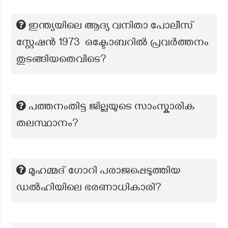
ഇന്ത്യയിലെ ആദ്യ വനിതാ പോലീസ്
സ്റ്റേഷൻ 1973 ഒക്ടോബറിൽ പ്രവർത്തനം
തുടങ്ങിയതെവിടെ?
പത്തനംതിട്ട ജില്ലയുടെ സാംസ്കാരിക
തലസ്ഥാനം?
മുഹമ്മദ് ഗോറി പരാജപ്പെടുത്തിയ
ഡൽഹിയിലെ ഭരണാധികാരി?