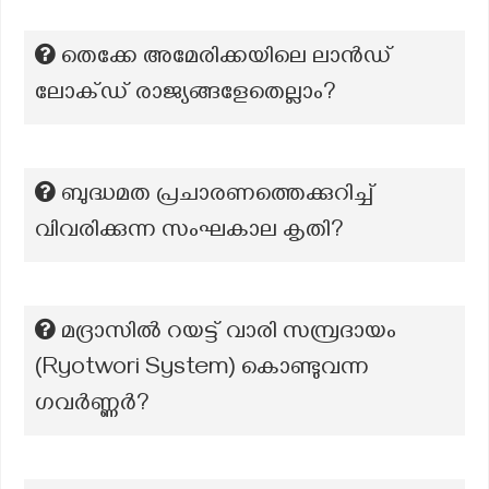
തെക്കേ അമേരിക്കയിലെ ലാൻഡ്
ലോക്ഡ് രാജ്യങ്ങളേതെല്ലാം?
ബുദ്ധമത പ്രചാരണത്തെക്കുറിച്ച്
വിവരിക്കുന്ന സംഘകാല കൃതി?
മദ്രാസിൽ റയട്ട് വാരി സമ്പ്രദായം
(Ryotwori System) കൊണ്ടുവന്ന
ഗവർണ്ണർ?