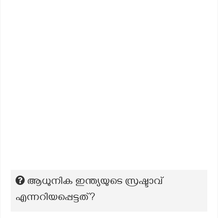
ആധുനിക ഇന്ത്യയുടെ സ്രഷ്ടാവ്
എന്നറിയപ്പെട്ടത്?