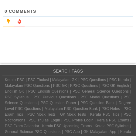
0
COMMENTS
SEARCH TAGS
Kerala PSC | PSC Thulasi | Malayalam GK | PSC Questions | PSC Kerala |
Malayalam PSC Questions | PSC GK | KPSC Questions | PSC GK English |
English GK | PSC English Questions | PSC General Science Questions |
PSC Syllabus | PSC Previous Questions | PSC Model Questions | PSC
Science Questions | PSC Question Paper | PSC Question Bank | Degree
Level PSC Questions | Malayalam PSC Question Bank | PSC Notes | PSC
Exam Tips | PSC Mock Tests | GK Mock Tests | Kerala PSC Tips | PSC
Notifications | PSC Thulasi Login | PSC Profile Login | Kerala PSC Exams |
PSC Exam Calendar | Kerala PSC Upcoming Exams | Kerala PSC Syllabus |
General Science PSC Questions | PSC App | GK Malayalam App | Kerala