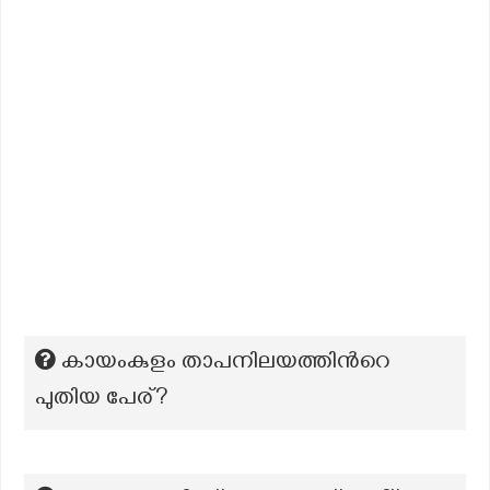
കായംകുളം താപനിലയത്തിന്‍റെ
പുതിയ പേര്?