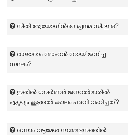
നീതി ആയോഗിന്‍റെ പ്രഥമ സി.ഇ.ഒ?
രാജാറാം മോഹൻ റോയ് ജനിച്ച
സ്ഥലം?
ഇതിൽ ഗവർണർ ജനറൽമാരിൽ
ഏറ്റവും കൂടുതൽ കാലം പദവി വഹിച്ചത്?
ഒന്നാം വട്ടമേശ സമ്മേളനത്തിൽ