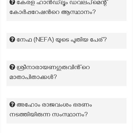
കേരള ഹാൻഡ്‌ലൂം ഡവലപ്മെന്റ്
കോർപ്പറേഷൻറെ ആസ്ഥാനം?
നേഫ (NEFA) യുടെ പുതിയ പേര്?
ശ്രീനാരായണഗുരുവിൻ്റെ
മാതാപിതാക്കൾ?
അഹോം രാജവംശം ഭരണം
നടത്തിയിരുന്ന സംസ്ഥാനം?