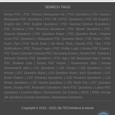
SEARCH TAGS
Kerala PSC | PSC Thulasi | Malayalam GK | PSC Questions | PSC Kerala |
Malayalam PSC Questions | PSC GK | KPSC Questions | PSC GK English |
English GK | PSC English Questions | PSC General Science Questions |
PSC Syllabus | PSC Previous Questions | PSC Model Questions | PSC
Science Questions | PSC Question Paper | PSC Question Bank | Degree
Level PSC Questions | Malayalam PSC Question Bank | PSC Notes | PSC
Exam Tips | PSC Mock Tests | GK Mock Tests | Kerala PSC Tips | PSC
Notifications | PSC Thulasi Login | PSC Profile Login | Kerala PSC Exams |
PSC Exam Calendar | Kerala PSC Upcoming Exams | Kerala PSC Syllabus |
General Science PSC Questions | PSC App | GK Malayalam App | Kerala
PSC Ranked Lists | Kerala PSC Helper | Government Jobs | Kerala
Government Jobs | LDC Questions | LDC Kerala | LGS Questions | LGS
Kerala | LDC Question Bank | LGS Question Bank | KAS Questions | LDC
Exam Pattern | LDC Previous Questions | LGS Previous Questions | LGS
Model Questions | LDC Model Questions | LDC Rank File | LDC Question
Bank | Kerala PSC Repeated Questions | Best PSC Questions | Latest PSC
Questions | Current Affairs | Government Job Exams | UPSC | RRB | Kerala
GK Questions | Kerala Questions | Malayalam Questions
Copyright © 2016 - 2023 | By
TECHAntena
&
Adeeb