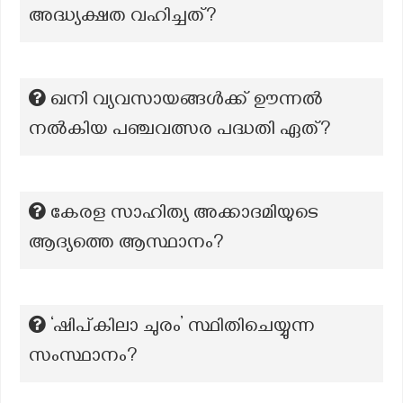
അദ്ധ്യക്ഷത വഹിച്ചത്?
ഖനി വ്യവസായങ്ങൾക്ക് ഊന്നൽ
നൽകിയ പഞ്ചവത്സര പദ്ധതി ഏത്?
കേരള സാഹിത്യ അക്കാദമിയുടെ
ആദ്യത്തെ ആസ്ഥാനം?
‘ഷിപ്കിലാ ചുരം’ സ്ഥിതിചെയ്യുന്ന
സംസ്ഥാനം?