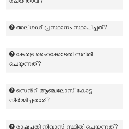
രചയിതാവ്?
അലിഗഢ് പ്രസ്ഥാനം സ്ഥാപിച്ചത്?
കേരള ഹൈക്കോടതി സ്ഥിതി
ചെയ്യുന്നത്?
സെൻറ് ആഞ്ചലോസ് കോട്ട
നിർമ്മിച്ചതാര്?
രാഷ്ട്രപതി നിവാസ് സ്ഥിതി ചെയ്യുന്നത്?