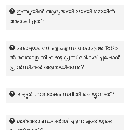
ഇന്ത്യയിൽ ആദ്യമായി ടോയി ട്രെയിൻ
ആരംഭിച്ചത്?
കോട്ടയം സി.എം.എസ് കോളേജ് 1865-
ൽ മലയാള നിഘണ്ടു പ്രസിദ്ധീകരിച്ചപ്പോൾ
പ്രിൻസിപ്പൽ ആരായിരുന്നു?
ഉള്ളൂർ സ‌മാരകം സ്ഥിതി ചെയ്യുന്നത്?
‘മാർത്താണ്ഡവർമ്മ’ എന്ന കൃതിയുടെ