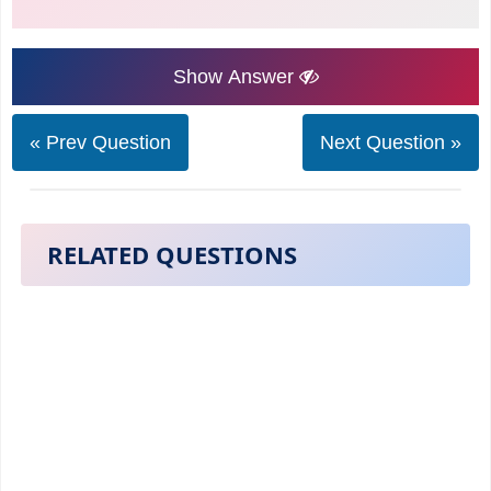
Show Answer
« Prev Question
Next Question »
RELATED QUESTIONS