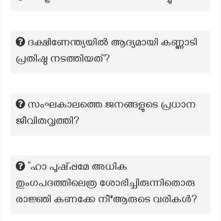
ദക്ഷിണേന്ത്യയിൽ ആദ്യമായി കണ്ണാടി
പ്രതിഷ്ഠ നടത്തിയത്?
സംഘകാലത്തെ ജനങ്ങളുടെ പ്രധാന
ജീവിതവൃത്തി?
“ഹാ പുഷ്പ്പമേ അധിക
തുംഗപദത്തിലെത്ര ശോഭിച്ചിരുന്നിതൊരു
രാജ്ഞി കണക്കേ നീ"ആരുടെ വരികൾ?