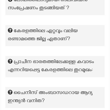
ലോകത്തിലാദ്യമായി ടെലിവിഷൻ
സംപ്രേഷണം തുടങ്ങിയത് ?
കേരളത്തിലെ ഏറ്റവും വലിയ
രണ്ടാമത്തെ ജില്ല ഏതാണ്?
പ്രാചീന ഭാരതത്തിലേക്കുള്ള കവാടം
എന്നറിയപ്പെട്ട കേരളത്തിലെ തുറമുഖം:
ചൈനീസ് അംബാസഡറായ ആദ്യ
ഇന്ത്യൻ വനിത?