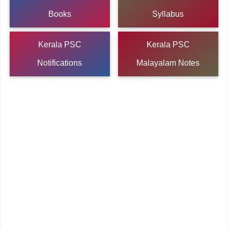
Books
Syllabus
Kerala PSC
Kerala PSC
Notifications
Malayalam Notes