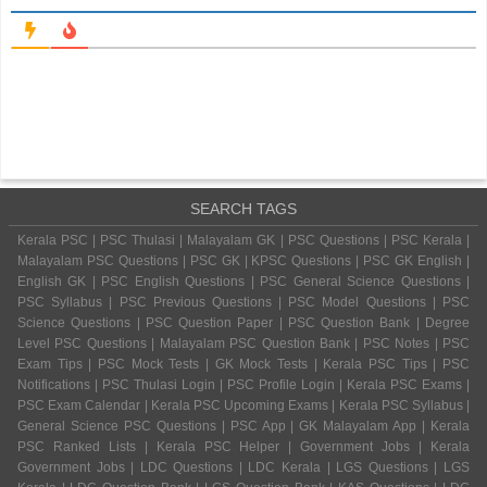
SEARCH TAGS
Kerala PSC | PSC Thulasi | Malayalam GK | PSC Questions | PSC Kerala |
Malayalam PSC Questions | PSC GK | KPSC Questions | PSC GK English |
English GK | PSC English Questions | PSC General Science Questions |
PSC Syllabus | PSC Previous Questions | PSC Model Questions | PSC
Science Questions | PSC Question Paper | PSC Question Bank | Degree
Level PSC Questions | Malayalam PSC Question Bank | PSC Notes | PSC
Exam Tips | PSC Mock Tests | GK Mock Tests | Kerala PSC Tips | PSC
Notifications | PSC Thulasi Login | PSC Profile Login | Kerala PSC Exams |
PSC Exam Calendar | Kerala PSC Upcoming Exams | Kerala PSC Syllabus |
General Science PSC Questions | PSC App | GK Malayalam App | Kerala
PSC Ranked Lists | Kerala PSC Helper | Government Jobs | Kerala
Government Jobs | LDC Questions | LDC Kerala | LGS Questions | LGS