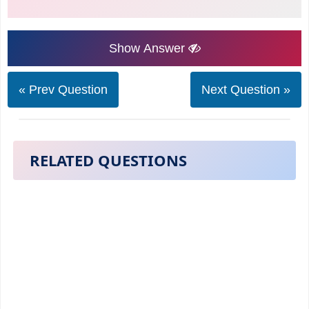
Show Answer
« Prev Question
Next Question »
RELATED QUESTIONS