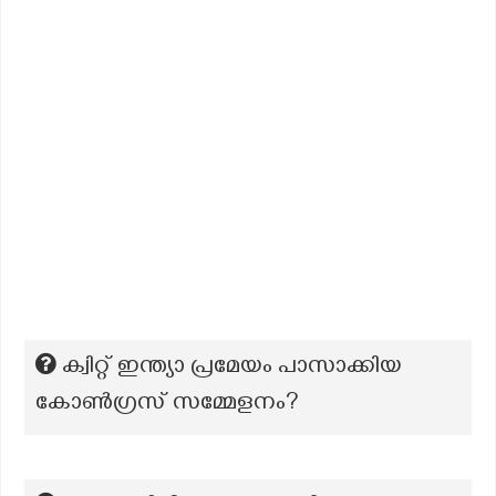
ക്വിറ്റ് ഇന്ത്യാ പ്രമേയം പാസാക്കിയ
കോൺഗ്രസ് സമ്മേളനം?