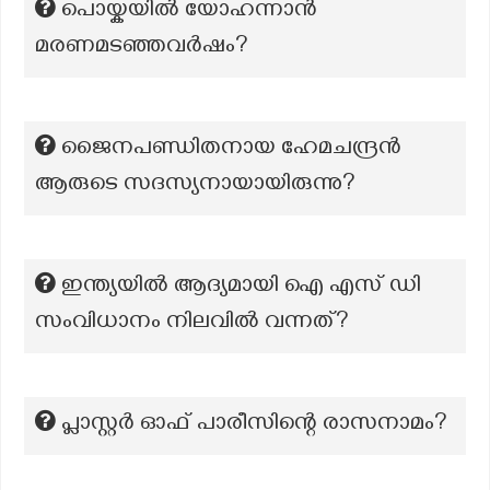
പൊയ്കയിൽ യോഹന്നാൻ
മരണമടഞ്ഞവർഷം?
ജൈനപണ്ഡിതനായ ഹേമചന്ദ്രൻ
ആരുടെ സദസ്യനായായിരുന്നു?
ഇന്ത്യയിൽ ആദ്യമായി ഐ എസ് ഡി
സംവിധാനം നിലവിൽ വന്നത്?
പ്ലാസ്റ്റർ ഓഫ് പാരീസിന്റെ രാസനാമം?