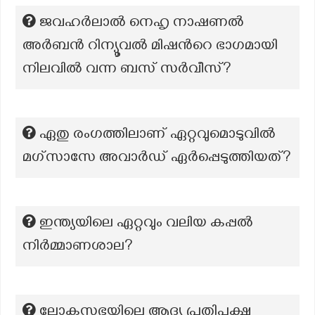
ജവഹർലാൽ നെഹൃ നാഷണൽ
അർബൻ റിന്യൂവൽ മിഷന്‍റെ ഭാഗമായി
നിലവിൽ വന്ന ബസ് സർവീസ്?
ഏതു രംഗത്തിലാണ് ഏറ്റവുമൊടുവിൽ
മഗ്‌സാസേ അവാർഡ് ഏർപ്പെടുത്തിയത്?
ഇന്ത്യയിലെ ഏറ്റവും വലിയ കപ്പൽ
നിർമ്മാണശാല?
ലോകസഭയിലെ ആദ്യ പ്രതിപക്ഷ