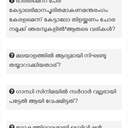
ഭാരതമെന്ന പേർ
കേട്ടാലഭിമാനപൂരിതമാകണമന്തരംഗം
കേരളമെന്ന് കേട്ടാലോ തിളയ്ക്കണം ചോര
നമുക്ക് ഞരമ്പുകളിൽ"ആരുടെ വരികൾ?
മലയാളത്തില്‍ ആദ്യമായി നിഘണ്ടു
തയ്യാറാക്കിയതാര്?
ഗാന്ധി സിനിമയിൽ സർദാർ വല്ലഭായി
പട്ടേൽ ആയി വേഷമിട്ടത്?