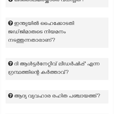
കുഞ്ഞാലിമരയ്ക്കാരെ വധിച്ചത്?
ഇന്ത്യയിൽ ഹൈക്കോടതി
ജഡ്ജിമാരുടെ നിയമനം
നടത്തുന്നതാരാണ്?
ദി ആൾട്ടർനേറ്റീവ് ലീഡർഷിപ്പ്' എന്ന
ഗ്രന്ഥത്തിന്റെ കർത്താവ്?
ആദ്യ വ്യവഹാര രഹിത പഞ്ചായത്ത്?