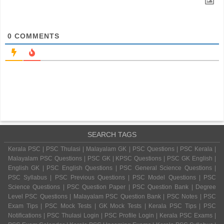
0
COMMENTS
SEARCH TAGS
Kerala PSC | PSC Thulasi | Malayalam GK | PSC Questions | PSC Kerala |
Malayalam PSC Questions | PSC GK | KPSC Questions | PSC GK English |
English GK | PSC English Questions | PSC General Science Questions |
PSC Syllabus | PSC Previous Questions | PSC Model Questions | PSC
Science Questions | PSC Question Paper | PSC Question Bank | Degree
Level PSC Questions | Malayalam PSC Question Bank | PSC Notes | PSC
Exam Tips | PSC Mock Tests | GK Mock Tests | Kerala PSC Tips | PSC
Notifications | PSC Thulasi Login | PSC Profile Login | Kerala PSC Exams |