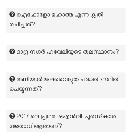
ഐഫോളോ മഹാത്മ എന്ന കൃതി
രചിച്ചത്?
ദാദ്ര നഗർ ഹവേലിയുടെ തലസ്ഥാനം?
മണിയാർ ജലവൈദ്യുത പദ്ധതി സ്ഥിതി
ചെയ്യുന്നത്?
2017 ലെ പ്രഥമ ഒഎൻവി പുരസ്‌കാര
ജേതാവ് ആരാണ്?