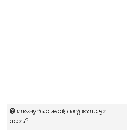
മനുഷ്യൻറെ കവിളിന്റെ അനാട്ടമി
നാമം?