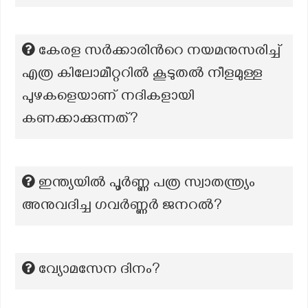
കേരള സർക്കാരിൻറെ നയമനുസരിച്ച്
എത്ര കിലോമീറ്ററിൽ കൂടുതൽ നീളമുള്ള
പുഴകളെയാണ് നദികളായി
കണക്കാക്കുന്നത്?
ഇന്ത്യയിൽ പൂർണ്ണ പത്ര സ്വാതന്ത്ര്യം
അനുവദിച്ച ഗവർണ്ണർ ജനറൽ?
വ്യോമസേന ദിനം?