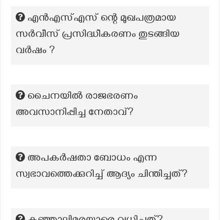
എൻഎസ്‌എസ് ന്റെ മുഖപത്രമായ
സർവീസ് പ്രസിദ്ധീകരണം തുടങ്ങിയ
വർഷം ?
ചൈനയിൽ രാജഭരണം
അവസാനിപ്പിച്ച നേതാവ്?
അപകർഷതാ ബോധം എന്ന
സ്വഭാവത്തെക്കുറിച്ച് ആദ്യം ചിന്തിച്ചത്?