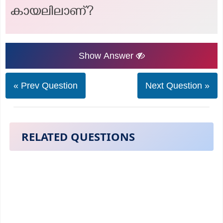
കായലിലാണ്?
Show Answer
« Prev Question
Next Question »
RELATED QUESTIONS