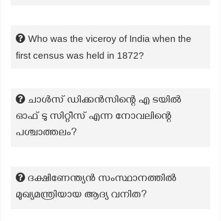
Who was the viceroy of India when the
first census was held in 1872?
ചാൾസ് ഡിക്കൻസിന്റെ എ ടയിൽ
ഓഫ് ടു സിറ്റീസ് എന്ന നോവലിന്റെ
പശ്ചാത്തലം?
ദക്ഷിണേന്ത്യൻ സംസ്ഥാനത്തിൽ
മുഖ്യമന്ത്രിയായ ആദ്യ വനിത?