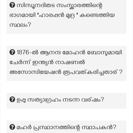
സിന്ധൂനദിതട സംസ്ക്കാരത്തിന്റെ
ഭാഗമായി "ഹാരപ്പൻ മുദ്ര " കണ്ടെത്തിയ
സ്ഥലം?
1876-ൽ ആനന്ദ മോഹൻ ബോസുമായി
ചേർന്ന് ഇന്ത്യൻ നാഷണൽ
അസോസിയേഷൻ രൂപവത്കരിച്ചതാര് ?
ഉപ്പു സത്യാഗ്രഹം നടന്ന വര്ഷം?
മഹർ പ്രസ്ഥാനത്തിന്റെ സ്ഥാപകൻ?