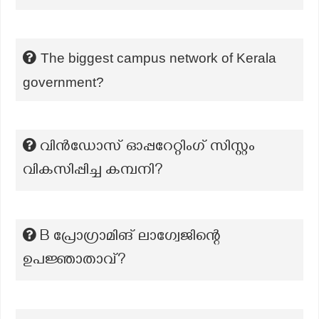
The biggest campus network of Kerala
government?
വിൻഡോസ് ഓപ്പറേറ്റിംഗ് സിസ്റ്റം
വികസിപ്പിച്ച കമ്പനി?
B പ്രോഗ്രാമിങ് ലാഗ്വേജിന്റെ
ഉപജ്ഞാതാവ്?