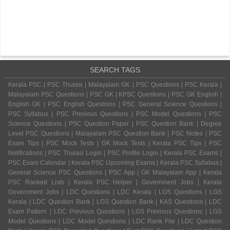
SEARCH TAGS
Kerala PSC | PSC Thulasi | Malayalam GK | PSC Questions | PSC Kerala |
Malayalam PSC Questions | PSC GK | KPSC Questions | PSC GK English |
English GK | PSC English Questions | PSC General Science Questions |
PSC Syllabus | PSC Previous Questions | PSC Model Questions | PSC
Science Questions | PSC Question Paper | PSC Question Bank | Degree
Level PSC Questions | Malayalam PSC Question Bank | PSC Notes | PSC
Exam Tips | PSC Mock Tests | GK Mock Tests | Kerala PSC Tips | PSC
Notifications | PSC Thulasi Login | PSC Profile Login | Kerala PSC Exams |
PSC Exam Calendar | Kerala PSC Upcoming Exams | Kerala PSC Syllabus |
General Science PSC Questions | PSC App | GK Malayalam App | Kerala
PSC Ranked Lists | Kerala PSC Helper | Government Jobs | Kerala
Government Jobs | LDC Questions | LDC Kerala | LGS Questions | LGS
Kerala | LDC Question Bank | LGS Question Bank | KAS Questions | LDC
Exam Pattern | LDC Previous Questions | LGS Previous Questions | LGS
Model Questions | LDC Model Questions | LDC Rank File | LDC Question