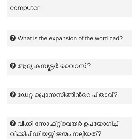
computer :
What is the expansion of the word cad?
ആദ്യ കമ്പ്യൂട്ടർ വൈറസ്?
ഡേറ്റ പ്രൊസസിങ്ങിന്‍റെ പിതാവ്?
വിക്കി സോഫ്റ്റ്‌വെയർ ഉപയോഗിച്ച്
വിക്കിപീഡിയയ്ക്ക് ജന്മം നല്കിയത്?