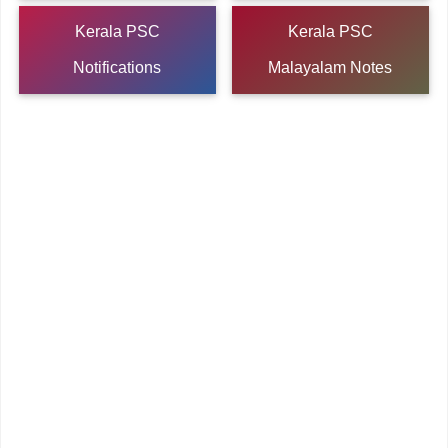
Kerala PSC
Kerala PSC
Notifications
Malayalam Notes