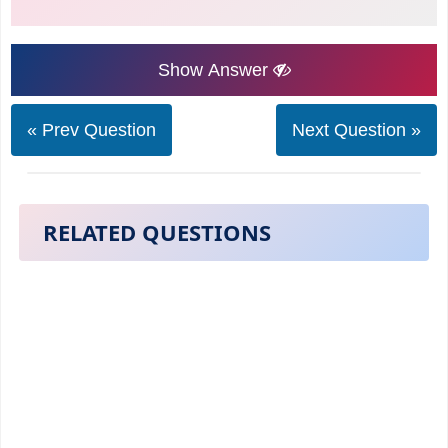
Show Answer
« Prev Question
Next Question »
RELATED QUESTIONS