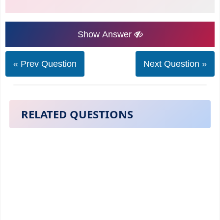
Show Answer
« Prev Question
Next Question »
RELATED QUESTIONS