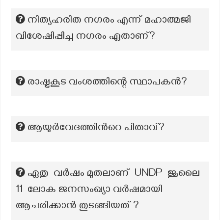
നിത്യഹരിത നഗരം എന്ന് മഹാത്മജി
വിശേഷിപ്പിച്ച നഗരം ഏതാണ്?
രാഷ്ട്രകൂട വംശത്തിന്റെ സ്ഥാപകൻ?
ആയുർവേദത്തിന്‍റെ പിതാവ്?
ഏതു വർഷം മുതലാണ് UNDP ജൂലൈ
11 ലോക ജനസംഖ്യാ വർഷമായി
ആചരിക്കാൻ തുടങ്ങിയത് ?