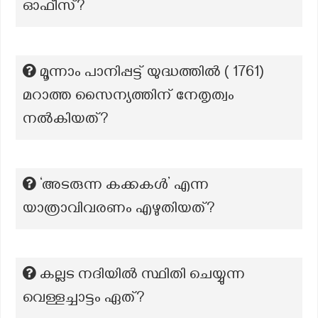
ഓഫീസ്?
മൂന്നാം പാനിപ്പട്ട് യുദ്ധത്തിൽ ( 1761)
മറാത്ത സൈന്യത്തിന് നേതൃത്വം
നൽകിയത്?
‘അടരുന്ന കക്കകൾ’ എന്ന
യാത്രാവിവരണം എഴുതിയത്?
കല്ലട നദിയില്‍ സ്ഥിതി ചെയ്യുന്ന
വെള്ളച്ചാട്ടം ഏത്?