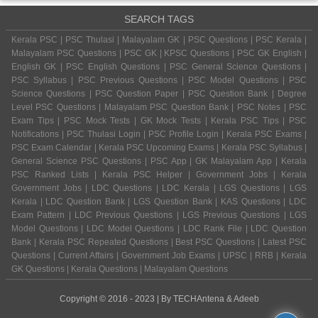
SEARCH TAGS
Kerala PSC | PSC Thulasi | Malayalam GK | PSC Questions | PSC Kerala |
Malayalam PSC Questions | PSC GK | KPSC Questions | PSC GK English |
English GK | PSC English Questions | PSC General Science Questions |
PSC Syllabus | PSC Previous Questions | PSC Model Questions | PSC
Science Questions | PSC Question Paper | PSC Question Bank | Degree
Level PSC Questions | Malayalam PSC Question Bank | PSC Notes | PSC
Exam Tips | PSC Mock Tests | GK Mock Tests | Kerala PSC Tips | PSC
Notifications | PSC Thulasi Login | PSC Profile Login | Kerala PSC Exams |
PSC Exam Calendar | Kerala PSC Upcoming Exams | Kerala PSC Syllabus |
General Science PSC Questions | PSC App | GK Malayalam App | Kerala
PSC Ranked Lists | Kerala PSC Helper | Government Jobs | Kerala
Government Jobs | LDC Questions | LDC Kerala | LGS Questions | LGS
Kerala | LDC Question Bank | LGS Question Bank | KAS Questions | LDC
Exam Pattern | LDC Previous Questions | LGS Previous Questions | LGS
Model Questions | LDC Model Questions | LDC Rank File | LDC Question
Bank | Kerala PSC Repeated Questions | Best PSC Questions | Latest PSC
Questions | Current Affairs | Government Job Exams | UPSC | RRB | Kerala
GK Questions | Kerala Questions | Malayalam Questions
Copyright © 2016 - 2023 | By
TECHAntena
&
Adeeb