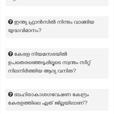
ഇന്ത്യ ഫ്രാൻസിൽ നിന്നും വാങ്ങിയ
യുദ്ധവിമാനം?
കേരള നിയമസഭയിൽ
ഉപതെരഞ്ഞെടുപ്പിലൂടെ സ്വന്തം സീറ്റ്
നിലനിർത്തിയ ആദ്യ വനിത?
ബഹിരാകാശഗവേഷണ കേന്ദ്രം
കേരളത്തിലെ ഏത് ജില്ലയിലാണ്?