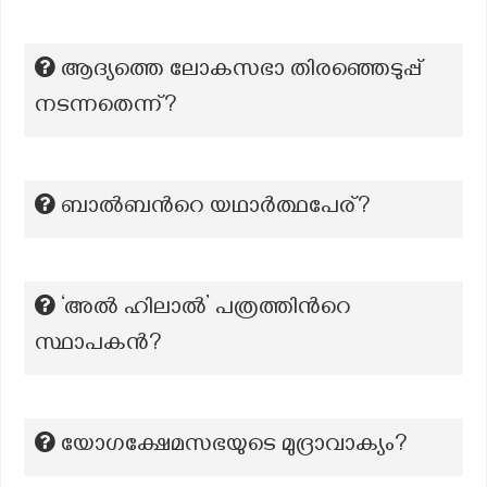
ആദ്യത്തെ ലോകസഭാ തിരഞ്ഞെടുപ്പ്
നടന്നതെന്ന്?
ബാൽബൻറെ യഥാർത്ഥപേര്?
‘അൽ ഹിലാൽ’ പത്രത്തിന്‍റെ
സ്ഥാപകന്‍?
യോഗക്ഷേമസഭയുടെ മുദ്രാവാക്യം?