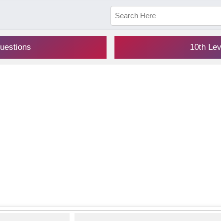
uestions
10th Le