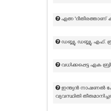
ഏത്ന 'ദീതീരത്താണ് കട
ഡബ്ല്യു. ഡബ്ല്യു. എ
വധിക്കപ്പെട്ട ഏക ബ്
ഇന്ത്യൻ നാഷണൽ കോ
വ്യവസ്ഥിതി തീരുമാനിച്ച