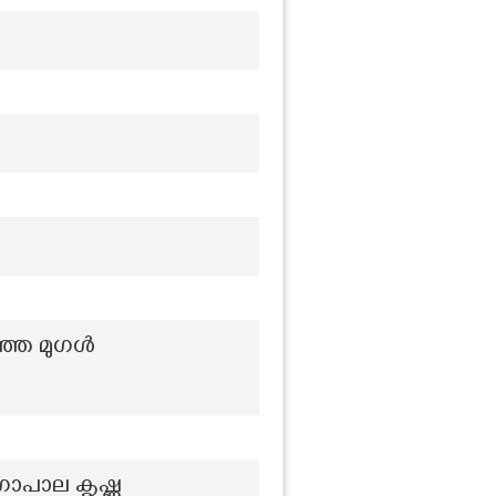
റഞ്ഞ മുഗൾ
പാല കൃഷ്ണ