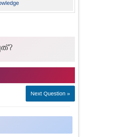
owledge
ചത്?
Next Question »