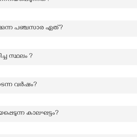
റിയപ്പെടുന്നത്?
്കുന്ന പഞ്ചസാര ഏത്?
ച്ച സ്ഥലം ?
നടന്ന വർഷം?
്പെടുന്ന കാലഘട്ടം?