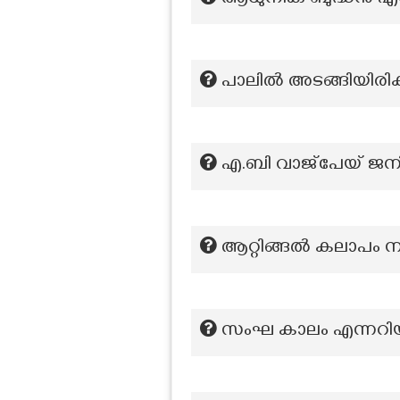
ആധുനിക ബുദ്ധൻ എന്ന
പാലിൽ അടങ്ങിയിരിക
എ.ബി വാജ്‌പേയ് ജനി
ആറ്റിങ്ങൽ കലാപം 
സംഘ കാലം എന്നറിയപ