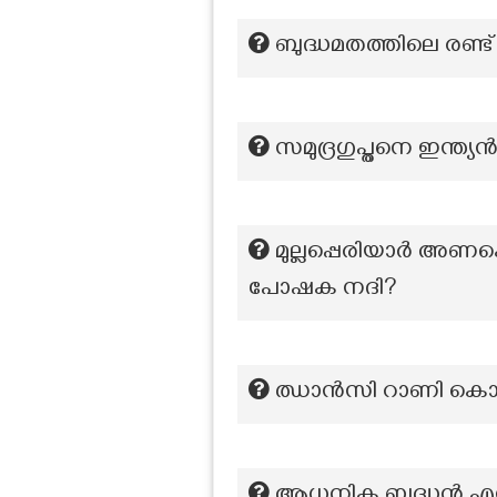
ബുദ്ധമതത്തിലെ രണ്ട
സമുദ്രഗുപ്തനെ ഇന്ത്
മുല്ലപ്പെരിയാര്‍ അണക
പോഷക നദി?
ഝാൻസി റാണി കൊല്ലപ