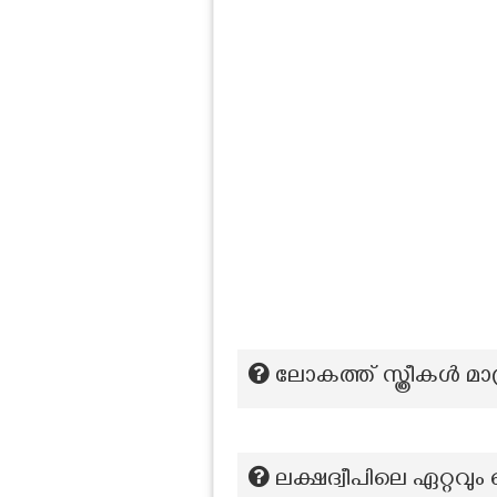
ലോകത്ത് സ്ത്രീകൾ മാത
ലക്ഷദ്വീപിലെ ഏറ്റവും 