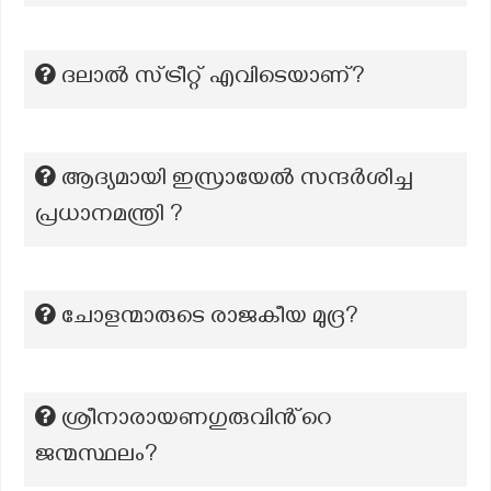
ദലാൽ സ്ട്രീറ്റ് എവിടെയാണ്?
ആദ്യമായി ഇസ്രായേൽ സന്ദർശിച്ച
പ്രധാനമന്ത്രി ?
ചോളന്മാരുടെ രാജകീയ മുദ്ര?
ശ്രീനാരായണഗുരുവിൻ്റെ
ജന്മസ്ഥലം?