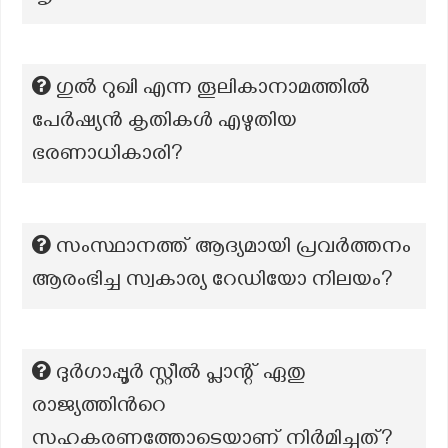
ഗുൽ റുഖി എന്ന തൂലികാനാമത്തിൽ
പേർഷ്യൻ കൃതികൾ എഴുതിയ
ഭരണാധികാരി?
സംസ്ഥാനത്ത് ആദ്യമായി പ്രവര്‍ത്തനം
ആരംഭിച്ച സ്വകാര്യ റേഡിയോ നിലയം?
ദുർഗാപ്പൂർ സ്റ്റീൽ പ്ലാന്റ് ഏതു
രാജ്യത്തിൻറെ
സഹകരണത്തോടെയാണ് നിർമിച്ചത്?