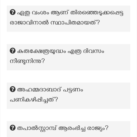
ഏതു വംശം ആണ് തിരഞ്ഞെടുക്കപ്പെട്ട
രാജാവിനാൽ സ്ഥാപിതമായത്?
കുരുക്ഷേത്രയുദ്ധം എത്ര ദിവസം
നീണ്ടുനിന്നു?
അഹമ്മദാബാദ് പട്ടണം
പണികഴിപ്പിച്ചത്?
തപാൽസ്റ്റാമ്പ് ആരംഭിച്ച രാജ്യം?