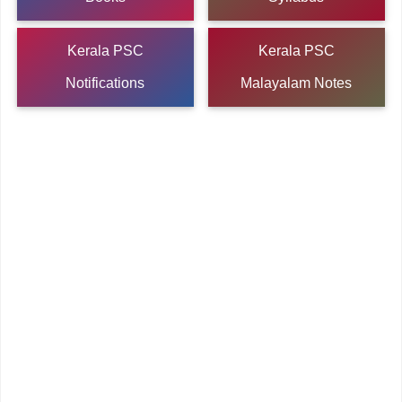
Kerala PSC
Kerala PSC
Notifications
Malayalam Notes