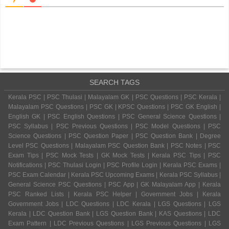
SEARCH TAGS
Kerala PSC | PSC Thulasi | Malayalam GK | PSC Questions | PSC Kerala |
Malayalam PSC Questions | PSC GK | KPSC Questions | PSC GK English |
English GK | PSC English Questions | PSC General Science Questions |
PSC Syllabus | PSC Previous Questions | PSC Model Questions | PSC
Science Questions | PSC Question Paper | PSC Question Bank | Degree
Level PSC Questions | Malayalam PSC Question Bank | PSC Notes | PSC
Exam Tips | PSC Mock Tests | GK Mock Tests | Kerala PSC Tips | PSC
Notifications | PSC Thulasi Login | PSC Profile Login | Kerala PSC Exams |
PSC Exam Calendar | Kerala PSC Upcoming Exams | Kerala PSC Syllabus |
General Science PSC Questions | PSC App | GK Malayalam App | Kerala
PSC Ranked Lists | Kerala PSC Helper | Government Jobs | Kerala
Government Jobs | LDC Questions | LDC Kerala | LGS Questions | LGS
Kerala | LDC Question Bank | LGS Question Bank | KAS Questions | LDC
Exam Pattern | LDC Previous Questions | LGS Previous Questions | LGS