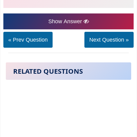
Show Answer
« Prev Question
Next Question »
RELATED QUESTIONS