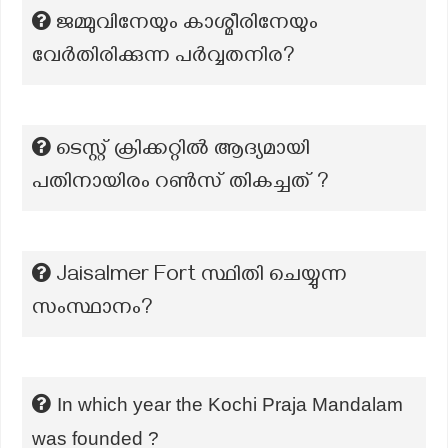
ജമ്മുവിനേയും കാശ്മീരിനേയും
വേർതിരിക്കുന്ന പർവ്വതനിര?
ടെസ്റ്റ് ക്രിക്കറ്റിൽ ആദ്യമായി
പതിനായിരം റൺസ് തികച്ചത് ?
Jaisalmer Fort സ്ഥിതി ചെയ്യുന്ന
സംസ്ഥാനം?
In which year the Kochi Praja Mandalam
was founded ?