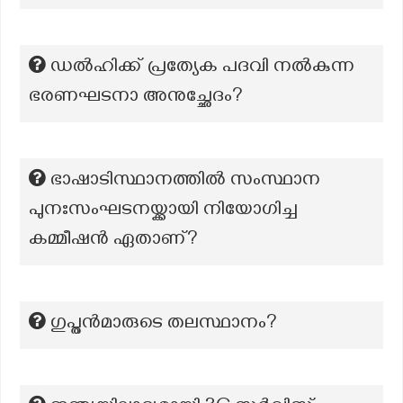
ഡൽഹിക്ക് പ്രത്യേക പദവി നൽകുന്ന
ഭരണഘടനാ അനുച്ഛേദം?
ഭാഷാടിസ്ഥാനത്തിൽ സംസ്ഥാന
പുനഃസംഘടനയ്ക്കായി നിയോഗിച്ച
കമ്മീഷൻ ഏതാണ്?
ഗുപ്തൻമാരുടെ തലസ്ഥാനം?