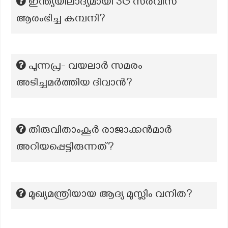
ഇന്ത്യയിലാദ്യമായി 3G സർവിസ്
ആരംഭിച്ച കമ്പനി?
പുന്നപ്ര- വയലാർ സമരം
അടിച്ചമർത്തിയ ദിവാൻ?
തിരുവിതാംകൂർ രാജാക്കൻമാർ
അറിയപ്പെട്ടിരുന്നത്?
മുഖ്യമന്ത്രിയായ ആദ്യ മുസ്ലിം വനിത?