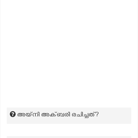
അയ്നി അക്ബരി രചിച്ചത്?