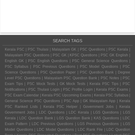
SEARCH TAGS
Kerala PSC | PSC Thulasi | Malayalam GK | PSC Questions | PSC Kerala |
Malayalam PSC Questions | PSC GK | KPSC Questions | PSC GK English |
English GK | PSC English Questions | PSC General Science Questions |
PSC Syllabus | PSC Previous Questions | PSC Model Questions | PSC
Science Questions | PSC Question Paper | PSC Question Bank | Degree
Level PSC Questions | Malayalam PSC Question Bank | PSC Notes | PSC
Exam Tips | PSC Mock Tests | GK Mock Tests | Kerala PSC Tips | PSC
Notifications | PSC Thulasi Login | PSC Profile Login | Kerala PSC Exams |
PSC Exam Calendar | Kerala PSC Upcoming Exams | Kerala PSC Syllabus |
General Science PSC Questions | PSC App | GK Malayalam App | Kerala
PSC Ranked Lists | Kerala PSC Helper | Government Jobs | Kerala
Government Jobs | LDC Questions | LDC Kerala | LGS Questions | LGS
Kerala | LDC Question Bank | LGS Question Bank | KAS Questions | LDC
Exam Pattern | LDC Previous Questions | LGS Previous Questions | LGS
Model Questions | LDC Model Questions | LDC Rank File | LDC Question