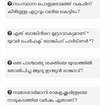
സംസ്ഥാന പൊതുമരാമത്ത് വകുപ്പിന്
കീഴിലുള്ള ഏറ്റവും വലിയ കെട്ടിടം?
ഏത് ബാങ്കിന്‍റെ മുദ്രാവാക്യമാണ് "
യുവർ പെർഫക്ട് ബാങ്കിംഗ് പാർട്ണർ "?
ഒരു പാശ്ചാത്യ ശക്തിയെ യുദ്ധത്തിൽ
തോൽപിച്ച ആദ്യ ഇന്ത്യൻ രാജാവ്?
സ്വദേശാഭിമാനി രാമകൃഷ്ണപ്പിള്ളയെ
നാടുകടത്തിയ വര്‍ഷം ഏതാണ്?