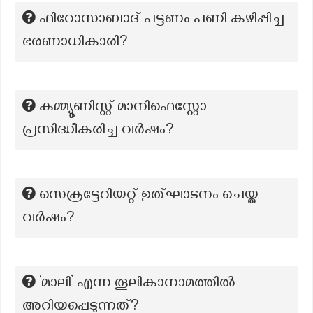
ഫിറോസാബാദ് പട്ടണം പണി കഴിപ്പിച്ച
ഭരണാധികാരി?
കമ്മ്യൂണിസ്റ്റ് മാനിഫെസ്റ്റോ
പ്രസിദ്ധീകരിച്ച വർഷം?
സെക്രട്ടേറിയറ്റ് ഉത്ഘാടനം ചെയ്ത
വർഷം?
‘മാലി’ എന്ന തൂലികാനാമത്തില്‍
അറിയപ്പെടുന്നത്?