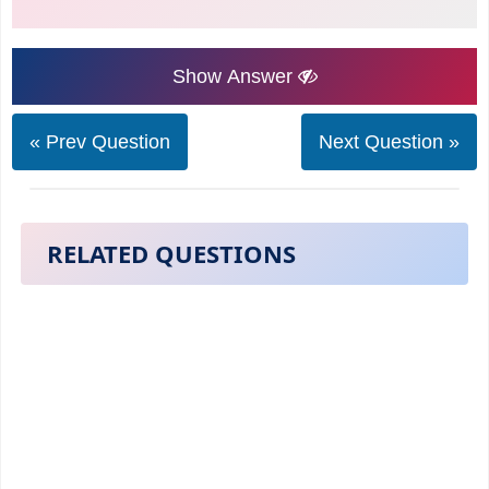
Show Answer
« Prev Question
Next Question »
RELATED QUESTIONS