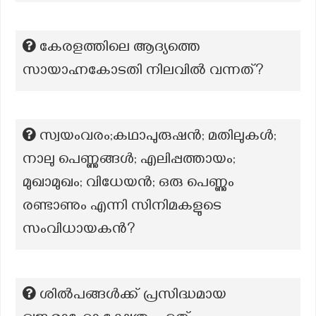
കേരളത്തിലെ ആദ്യത്തെ
സായാഹ്നകോടതി നിലവില്‍ വന്നത്?
സ്വയംവരം;കഥാപുരുഷൻ; മതിലുകൾ;
നാലു പെണ്ണുങ്ങൾ; എലിപ്പത്തായം;
മുഖാമുഖം; വിധേയൻ; ഒരു പെണ്ണും
രണ്ടാണും എന്നി സിനിമകളുടെ
സംവിധായകൻ?
ശിൽപങ്ങൾക്ക് പ്രസിദ്ധമായ