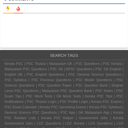
SEARCH TAGS
Kerala PSC | PSC Thulasi | Malayalam GK | PSC Questions | PSC Kerala |
Malayalam PSC Questions | PSC GK | KPSC Questions | PSC GK English |
English GK | PSC English Questions | PSC General Science Questions |
PSC Syllabus | PSC Previous Questions | PSC Model Questions | PSC
Science Questions | PSC Question Paper | PSC Question Bank | Degree
Level PSC Questions | Malayalam PSC Question Bank | PSC Notes | PSC
Exam Tips | PSC Mock Tests | GK Mock Tests | Kerala PSC Tips | PSC
Notifications | PSC Thulasi Login | PSC Profile Login | Kerala PSC Exams |
PSC Exam Calendar | Kerala PSC Upcoming Exams | Kerala PSC Syllabus |
General Science PSC Questions | PSC App | GK Malayalam App | Kerala
PSC Ranked Lists | Kerala PSC Helper | Government Jobs | Kerala
Government Jobs | LDC Questions | LDC Kerala | LGS Questions | LGS