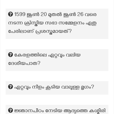
1599 ജൂൺ 20 മുതൽ ജൂൺ 26 വരെ
നടന്ന ക്രിസ്തീയ സഭാ സമ്മേളനം ഏതു
പേരിലാണ് പ്രശസ്തമായത്?
കേരളത്തിലെ ഏറ്റവും വലിയ
ദേശീയപാത?
ഏറ്റവും നീളം കൂടിയ വാലുള്ള മൃഗം?
ജ്ഞാനപീഠം നേടിയ ആദ്യത്തെ കശ്മീരി