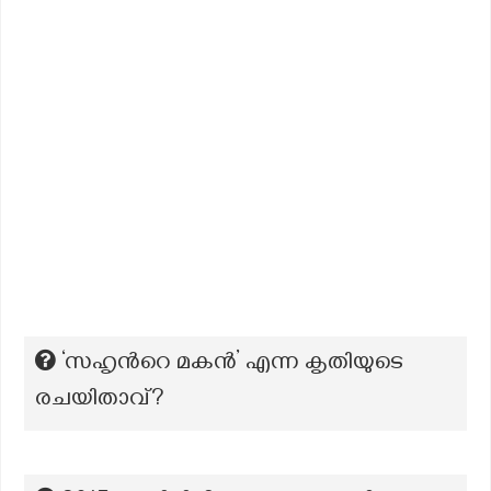
‘സഹൃന്‍റെ മകൻ’ എന്ന കൃതിയുടെ
രചയിതാവ്?