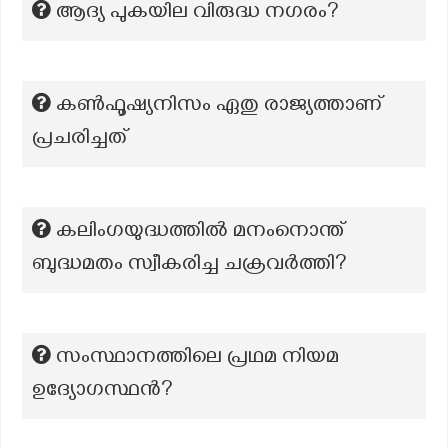
ആദ്യ പുകയില വിരുദ്ധ നഗരം?
കൺഫൂഷ്യനിസം ഏതു രാജ്യത്താണ്
പ്രചരിച്ചത്
കലിംഗയുദ്ധത്തിൽ മനംനൊന്ത്
ബുദ്ധമതം സ്വീകരിച്ച ചക്രവർത്തി?
സംസ്ഥാനത്തിലെ പ്രഥമ നിയമ
ഉദ്യോഗസ്ഥൻ?