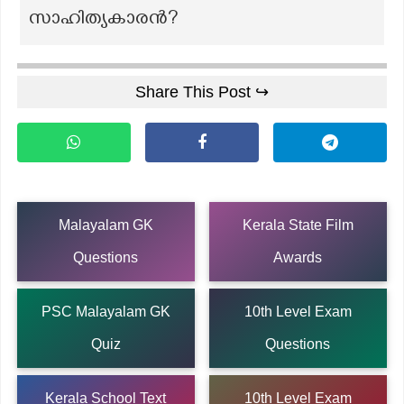
സാഹിത്യകാരൻ?
Share This Post ↪
Malayalam GK
Kerala State Film
Questions
Awards
PSC Malayalam GK
10th Level Exam
Quiz
Questions
Kerala School Text
10th Level Exam