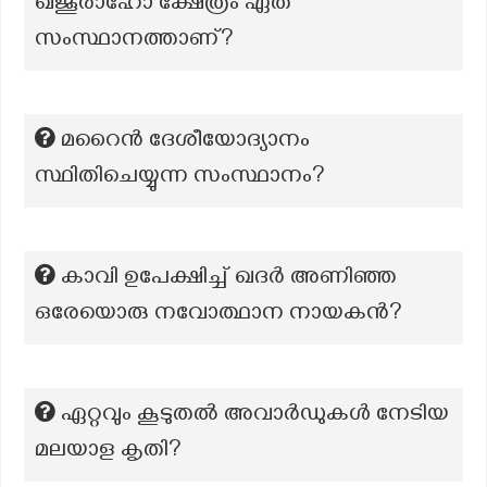
ഖജൂരാഹോ ക്ഷേത്രം ഏത്
സംസ്ഥാനത്താണ്?
മറൈൻ ദേശീയോദ്യാനം
സ്ഥിതിചെയ്യുന്ന സംസ്ഥാനം?
കാവി ഉപേക്ഷിച്ച് ഖദർ അണിഞ്ഞ
ഒരേയൊരു നവോത്ഥാന നായകൻ?
ഏറ്റവും കൂടുതൽ അവാർഡുകൾ നേടിയ
മലയാള കൃതി?