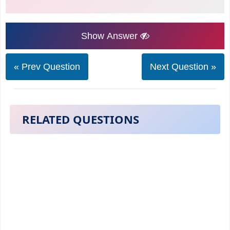
Show Answer
« Prev Question
Next Question »
RELATED QUESTIONS