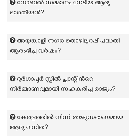
നോബൽ സമ്മാനം നേടിയ ആദ്യ
ഭാരതീയൻ?
അയ്യങ്കാളി നഗര തൊഴിലുറപ്പ് പദ്ധതി
ആരംഭിച്ച വർഷം?
ദുർഗാപൂർ സ്റ്റീൽ പ്ലാന്റിന്‍റെ
നിർമ്മാണവുമായി സഹകരിച്ച രാജ്യം?
കേരളത്തിൽ നിന്ന് രാജ്യസഭാംഗമായ
ആദ്യ വനിത?