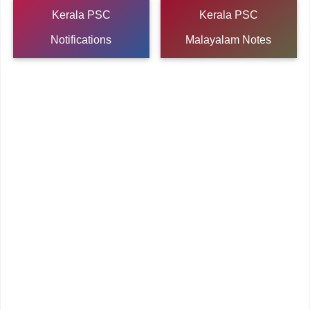
Kerala PSC
Kerala PSC
Notifications
Malayalam Notes