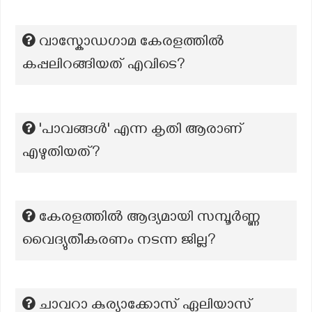
വാസ്കോഡഗാമ കേരളത്തിൽ
കപ്പലിറങ്ങിയത് എവിടെ?
'പാവങ്ങൾ' എന്ന കൃതി ആരാണ്
എഴുതിയത്?
കേരളത്തില്‍ ആദ്യമായി സമ്പൂര്‍ണ്ണ
വൈദ്യുതീകരണം നടന്ന ജില്ല?
ചാവറാ കുര്യാക്കോസ് ഏലിയാസ്