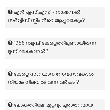
എൻ.എസ്.എസ് - നാഷണൽ
സർവ്വീസ് സ്കീം ന്‍റെ ആപ്തവാക്യം?
1956 നുമുമ്പ് കേരളത്തിലുണ്ടായിരുന്ന
മൂന്ന് ഘടകങ്ങൾ?
കേരള സംസ്ഥാന സേവനാവകാശ
നിയമം നിലവിൽ വന്ന വർഷം ?
ലോകത്തിലെ ഏറ്റവും പുരാതനമായ