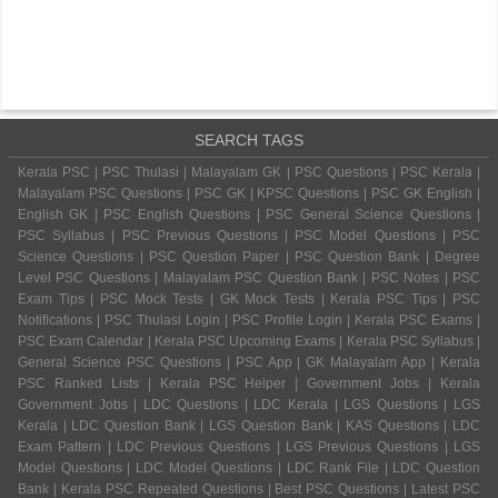
SEARCH TAGS
Kerala PSC | PSC Thulasi | Malayalam GK | PSC Questions | PSC Kerala |
Malayalam PSC Questions | PSC GK | KPSC Questions | PSC GK English |
English GK | PSC English Questions | PSC General Science Questions |
PSC Syllabus | PSC Previous Questions | PSC Model Questions | PSC
Science Questions | PSC Question Paper | PSC Question Bank | Degree
Level PSC Questions | Malayalam PSC Question Bank | PSC Notes | PSC
Exam Tips | PSC Mock Tests | GK Mock Tests | Kerala PSC Tips | PSC
Notifications | PSC Thulasi Login | PSC Profile Login | Kerala PSC Exams |
PSC Exam Calendar | Kerala PSC Upcoming Exams | Kerala PSC Syllabus |
General Science PSC Questions | PSC App | GK Malayalam App | Kerala
PSC Ranked Lists | Kerala PSC Helper | Government Jobs | Kerala
Government Jobs | LDC Questions | LDC Kerala | LGS Questions | LGS
Kerala | LDC Question Bank | LGS Question Bank | KAS Questions | LDC
Exam Pattern | LDC Previous Questions | LGS Previous Questions | LGS
Model Questions | LDC Model Questions | LDC Rank File | LDC Question
Bank | Kerala PSC Repeated Questions | Best PSC Questions | Latest PSC