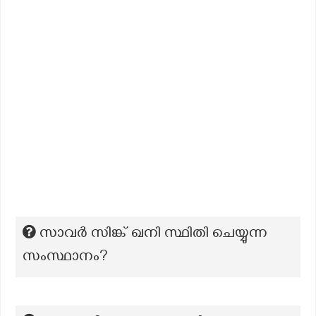
സാവർ സിങ്ക് ഖനി സ്ഥിതി ചെയ്യുന്ന
സംസ്ഥാനം?