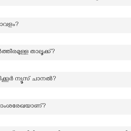
താവളം?
്തീരമുള്ള താലൂക്ക്?
ക്കൂർ ന്യൂസ് ചാനൽ?
 രേഖാംശരേഖയാണ്?