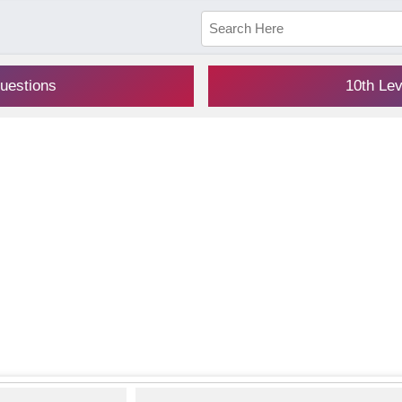
uestions
10th Le