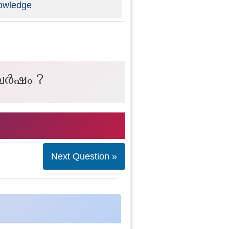
owledge
വർഷം ?
Next Question »