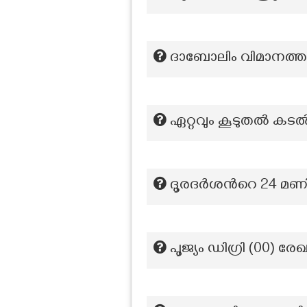
ദാബോലിം വിമാനത്
ഏറ്റവും കൂടുതൽ കടൽത
ദൂരദർശന്‍റെ 24 മണി
പൂജ്യം ഡിഗ്രി (00)