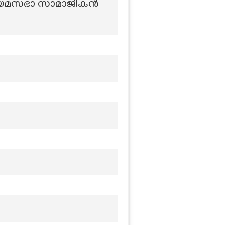
 നിയമസഭാ സാമാജികൻ