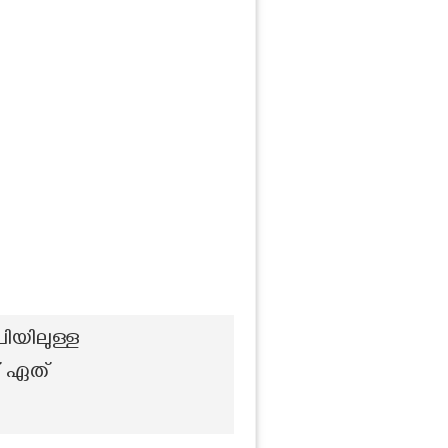
പിയിലുള്ള
് ഏത്