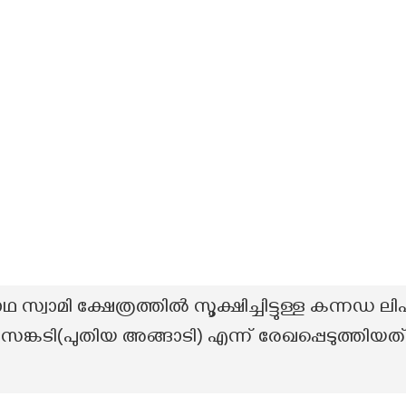
വാമി ക്ഷേത്രത്തിൽ സൂക്ഷിച്ചിട്ടുള്ള കന്നഡ ലി
കടി(പുതിയ അങ്ങാടി) എന്ന് രേഖപ്പെടുത്തിയത