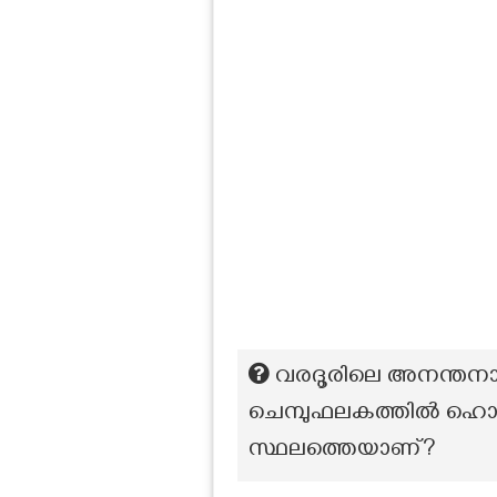
വരദൂരിലെ അനന്തനാഥ സ്
ചെമ്പുഫലകത്തിൽ ഹൊസങ്
സ്ഥലത്തെയാണ്?