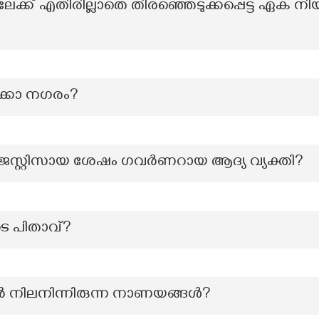
്ക് എതിരില്ലാതെ തിരഞ്ഞെടുക്കപ്പെട്ട ഏക
ക്കോ നഗരം?
് ജസ്റ്റിസായ ശേഷം ഗവർണറായ ആദ്യ വ്യക്തി?
 പിതാവ്?
 നിലനിന്നിരുന്ന നാണയങ്ങൾ?