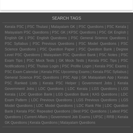
SEARCH TAGS
Kerala PSC | PSC Thulasi | Malayalam GK | PSC Questions | PSC Kerala |
Malayalam PSC Questions | PSC GK | KPSC Questions | PSC GK English |
English GK | PSC English Questions | PSC General Science Questions |
PSC Syllabus | PSC Previous Questions | PSC Model Questions | PSC
Science Questions | PSC Question Paper | PSC Question Bank | Degree
Level PSC Questions | Malayalam PSC Question Bank | PSC Notes | PSC
Exam Tips | PSC Mock Tests | GK Mock Tests | Kerala PSC Tips | PSC
Notifications | PSC Thulasi Login | PSC Profile Login | Kerala PSC Exams |
PSC Exam Calendar | Kerala PSC Upcoming Exams | Kerala PSC Syllabus |
General Science PSC Questions | PSC App | GK Malayalam App | Kerala
PSC Ranked Lists | Kerala PSC Helper | Government Jobs | Kerala
Government Jobs | LDC Questions | LDC Kerala | LGS Questions | LGS
Kerala | LDC Question Bank | LGS Question Bank | KAS Questions | LDC
Exam Pattern | LDC Previous Questions | LGS Previous Questions | LGS
Model Questions | LDC Model Questions | LDC Rank File | LDC Question
Bank | Kerala PSC Repeated Questions | Best PSC Questions | Latest PSC
Questions | Current Affairs | Government Job Exams | UPSC | RRB | Kerala
GK Questions | Kerala Questions | Malayalam Questions