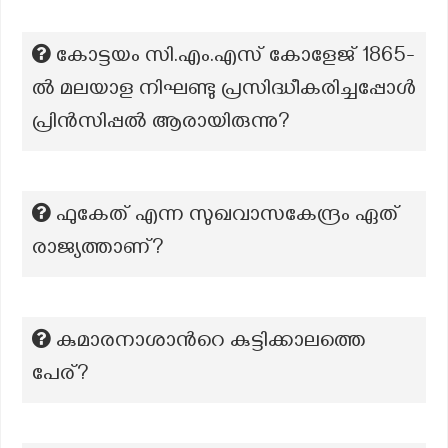
കോട്ടയം സി.എം.എസ് കോളേജ് 1865-
ൽ മലയാള നിഘണ്ടു പ്രസിദ്ധീകരിച്ചപ്പോൾ
പ്രിൻസിപ്പൽ ആരായിരുന്നു?
ഫുകേത് എന്ന സുഖവാസകേന്ദ്രം ഏത്
രാജ്യത്താണ്?
കുമാരനാശാന്‍റെ കുട്ടിക്കാലത്തെ
പേര്?