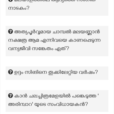
മലയാളത്തിലെ ആദ്യത്തെ സംഗീത
നാടകം?
അത്യപൂർവ്വമായ ചാമ്പൽ മലയണ്ണാൻ
നക്ഷത്ര ആമ എന്നിവയെ കാണപ്പെടുന്ന
വന്യജീവി സങ്കേതം ഏത്?
ഉദ്ദം സിങിനെ തൂക്കിലേറ്റിയ വർഷം?
കാന്‍ ചലച്ചിത്രമേളയില്‍ പങ്കെടുത്ത '
അരിമ്പാറ' യുടെ സംവിധായകന്‍?