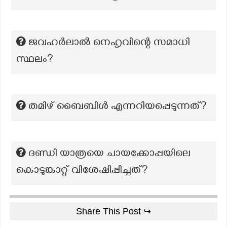
ജവഹർലാൽ നെഹൃവിന്റെ സമാധി
സ്ഥലം?
തമിഴ് ബൈബിൾ എന്നറിയപ്പെടുന്നത്?
ദണ്ഡി യാത്രയെ ചായക്കോപ്പയിലെ
കൊടുങ്കാറ്റ് വിശേഷിപ്പിച്ചത്?
Share This Post ↪