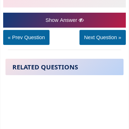
Show Answer
« Prev Question
Next Question »
RELATED QUESTIONS