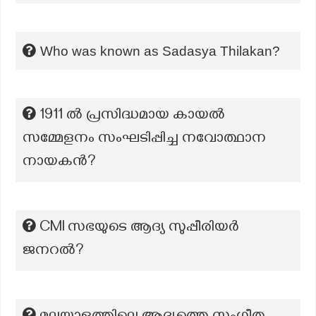
Who was known as Sadasya Thilakan?
1911 ൽ പ്രസിദ്ധമായ കായൽ
സമ്മേളനം സംഘടിപ്പിച്ച നവോത്ഥാന
നായകൻ?
CMI സഭയുടെ ആദ്യ സുപ്പീരിയർ
ജനറൽ?