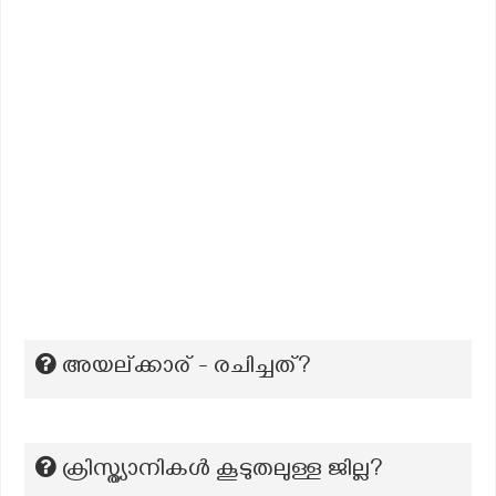
അയല്ക്കാര് - രചിച്ചത്?
ക്രിസ്ത്യാനികൾ കൂടുതലുള്ള ജില്ല?