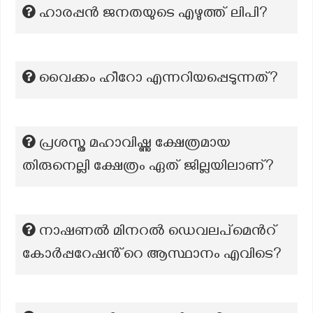
ഹാരപ്പൻ ജനതയുടെ എഴുത്ത് ലിപി?
വൈക്കം ഹീറോ എന്നറിയപ്പെടുന്നത്?
പ്രശസ്ത മഹാവിഷ്ണു ക്ഷേത്രമായ
തിരുനെല്ലി ക്ഷേത്രം ഏത് ജില്ലയിലാണ്?
നാഷണൽ മിനറൽ ഡെവലപ്മെൻറ്
കോർപ്പറേഷൻ്റെ ആസ്ഥാനം എവിടെ?