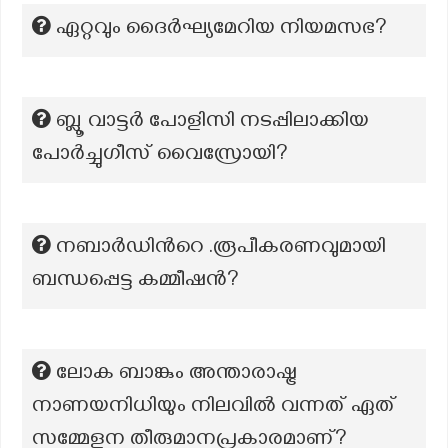
ഏറ്റവും ദൈർഘ്യമേറിയ നിയമസഭ?
ബ്ലൂ വാട്ടർ പോളിസി നടപ്പിലാക്കിയ
പോർച്ചുഗീസ് വൈസ്രോയി?
നബാർഡിന്‍റെ .രൂപീകരണവുമായി
ബന്ധപ്പെട്ട കമ്മീഷൻ?
ലോക ബാങ്കും അന്താരാഷ്ട്ര
നാണയനിധിയും നിലവിൽ വന്നത് ഏത്
സമ്മേളന തീരുമാനപ്രകാരമാണ്?